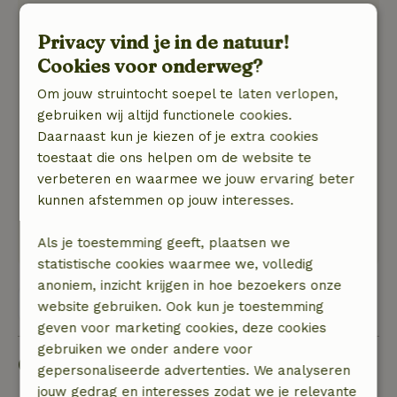
26 april 2024
Privacy vind je in de natuur!
Algemene beoordeling: 9
/10
Cookies voor onderweg?
Het was gezellig genoeg!
Natuur, rust & ruimte: 5
/5
Om jouw struintocht soepel te laten verlopen,
Het was heel ontspannend, het weer was ook
gebruiken wij altijd functionele cookies.
mooi geweest! Er was veel te ontdekken en best
Daarnaast kun je kiezen of je extra cookies
avontuurlijk. De omgeving was uitnodigend om
toestaat die ons helpen om de website te
te verkennen. Het was de moeite waard om
verbeteren en waarmee we jouw ervaring beter
even tot rust te komen, om even af te schakelen
kunnen afstemmen op jouw interesses.
van het dagelijks leven.
Deze tekst is automatisch vertaald.
Toon origineel.
Als je toestemming geeft, plaatsen we
statistische cookies waarmee we, volledig
anoniem, inzicht krijgen in hoe bezoekers onze
Bekijk alle 5 beoordelingen
website gebruiken. Ook kun je toestemming
geven voor marketing cookies, deze cookies
gebruiken we onder andere voor
Goed om te weten
gepersonaliseerde advertenties. We analyseren
jouw gedrag en interesses zodat we je relevante