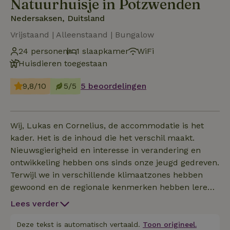
Natuurhuisje in Potzwenden
Nedersaksen, Duitsland
Vrijstaand | Alleenstaand | Bungalow
24 personen
1 slaapkamer
WiFi
Huisdieren toegestaan
9,8/10
5/5
5 beoordelingen
Wij, Lukas en Cornelius, de accommodatie is het
kader. Het is de inhoud die het verschil maakt.
Nieuwsgierigheid en interesse in verandering en
ontwikkeling hebben ons sinds onze jeugd gedreven.
Terwijl we in verschillende klimaatzones hebben
gewoond en de regionale kenmerken hebben leren
kennen en geïntegreerd zijn geraakt in het leven van
Lees verder
mensen, willen we met ons park een plek creëren
die staat voor uitwisseling en ontmoetingen in de
Deze tekst is automatisch vertaald.
Toon origineel.