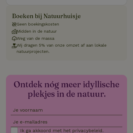
Sc
se
co
va
Boeken bij Natuurhuisje
on
co
Geen boekingskosten
va
Sc
Midden in de natuur
no
Weg van de massa
co
we
Wij dragen 5% van onze omzet af aan lokale
natuurprojecten.
VISITOR_PRIVACY_METADATA
YouTube
5 maanden
De
.youtube.com
4 weken
wo
o
to
de
pr
vo
in
Ontdek nóg meer idyllische
si
He
plekjes in de natuur.
ge
to
de
be
Je voornaam
ve
pr
in
Je e-mailadres
hu
w
Ik ga akkoord met het
privacybeleid
.
ge