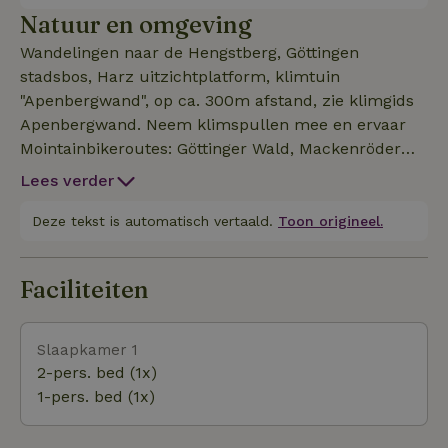
natuur en voor leren met de natuur. Het varieert
Natuur en omgeving
van het delen van verhalen rond het kampvuur van
Wandelingen naar de Hengstberg, Göttingen
Cornelius' rondreis om de Oostzee op de fiets of
stadsbos, Harz uitzichtplatform, klimtuin
Lukas' Spitsbergen-expeditie, tot klimaateducatie,
"Apenbergwand", op ca. 300m afstand, zie klimgids
knutselcursussen en muziek maken. We hebben
Apenbergwand. Neem klimspullen mee en ervaar
een gestemde vleugel klaarstaan om samen muziek
Mointainbikeroutes: Göttinger Wald, Mackenröder
te maken. Waar wacht je nog op? We kijken uit naar
Trail, Mackenröder Spitze, Harzaussichtsturm,
je komst. Omgeving: Eigen blokhut, 30m2
Lees verder
Schloss Plesse Zwemmen, zwemmen en
(slaapkamer, zithoek), licht, elektriciteit,
watersporten: Seeburger See Bezienswaardigheden:
Deze tekst is automatisch vertaald.
Toon origineel.
airconditioning, sanitair, keuken, WiFi in een apart
Wilhelm Buschmühle, Ebergötzen Broodmuseum,
gebouw. Seminarruimte/openhaardruimte (op aanvraa
Brocken (Harzgebergte)
Faciliteiten
Slaapkamer 1
2-pers. bed (1x)
1-pers. bed (1x)