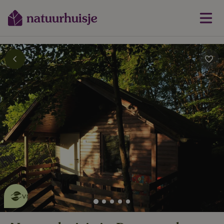
Dit natuurhuisje is eco-
vriendelijk
lees meer