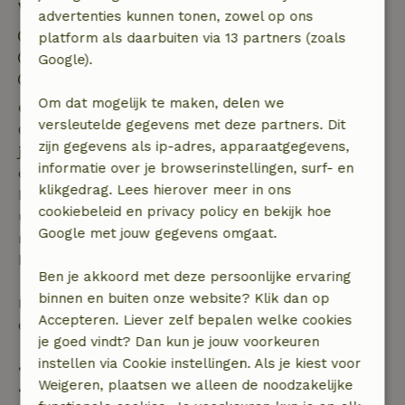
Verblijfdetails
advertenties kunnen tonen, zowel op ons
Inchecken: 14:00- 22:00
platform als daarbuiten via 13 partners (zoals
Uitchecken: 07:00- 12:00
Google).
Vuurwerkvrije omgeving
Om dat mogelijk te maken, delen we
Gratis annuleren binnen 7 dagen
versleutelde gegevens met deze partners. Dit
Gratis annuleren binnen 7 dagen na bevestiging van
zijn gegevens als ip-adres, apparaatgegevens,
je boeking, bij een boekingsaanvraag meer dan 28
informatie over je browserinstellingen, surf- en
dagen voor aanvang. Bij een boeking met aanvang
klikgedrag. Lees hierover meer in ons
binnen 28 dagen geldt gratis annuleren binnen 24
cookiebeleid en privacy policy en bekijk hoe
uur. Bij annulering binnen gestelde periode heb je
Google met jouw gegevens omgaat.
recht op volledige terugbetaling van het
boekingsbedrag.
Ben je akkoord met deze persoonlijke ervaring
binnen en buiten onze website? Klik dan op
Daarna krijg je een deel van de reissom en 100% van
Accepteren. Liever zelf bepalen welke cookies
de borg terugbetaald:
je goed vindt? Dan kun je jouw voorkeuren
instellen via Cookie instellingen. Als je kiest voor
• tot 42 dagen voor aankomst: 70% terugbetaald
Weigeren, plaatsen we alleen de noodzakelijke
• 42–28 dagen voor aankomst: 40% terugbetaald