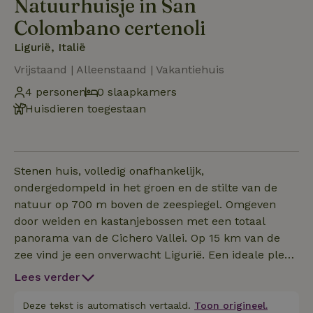
Natuurhuisje in San
Colombano certenoli
Ligurië, Italië
Vrijstaand | Alleenstaand | Vakantiehuis
4 personen
0 slaapkamers
Huisdieren toegestaan
Stenen huis, volledig onafhankelijk,
ondergedompeld in het groen en de stilte van de
natuur op 700 m boven de zeespiegel. Omgeven
door weiden en kastanjebossen met een totaal
panorama van de Cichero Vallei. Op 15 km van de
zee vind je een onverwacht Ligurië. Een ideale plek
om je vakantie door te brengen, alleen weilanden en na
Lees verder
Deze tekst is automatisch vertaald.
Toon origineel.