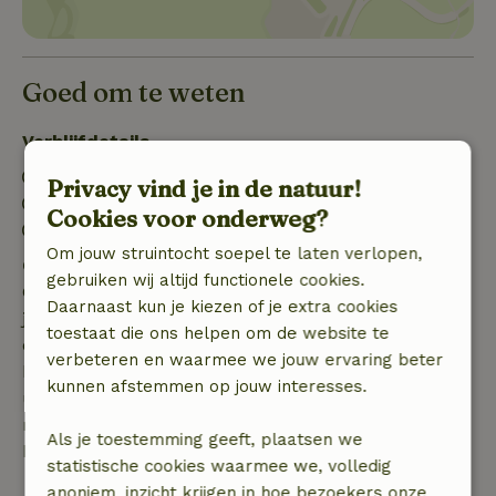
Goed om te weten
Verblijfdetails
Inchecken: 17:00- 22:00
Privacy vind je in de natuur!
Uitchecken: 10:00- 11:00
Cookies voor onderweg?
Vuurwerkvrije omgeving
Om jouw struintocht soepel te laten verlopen,
Gratis annuleren binnen 7 dagen
gebruiken wij altijd functionele cookies.
Gratis annuleren binnen 7 dagen na bevestiging van
Daarnaast kun je kiezen of je extra cookies
je boeking, bij een boekingsaanvraag meer dan 28
toestaat die ons helpen om de website te
dagen voor aanvang. Bij een boeking met aanvang
verbeteren en waarmee we jouw ervaring beter
binnen 28 dagen geldt gratis annuleren binnen 24
kunnen afstemmen op jouw interesses.
uur. Bij annulering binnen gestelde periode heb je
recht op volledige terugbetaling van het
Als je toestemming geeft, plaatsen we
boekingsbedrag.
statistische cookies waarmee we, volledig
anoniem, inzicht krijgen in hoe bezoekers onze