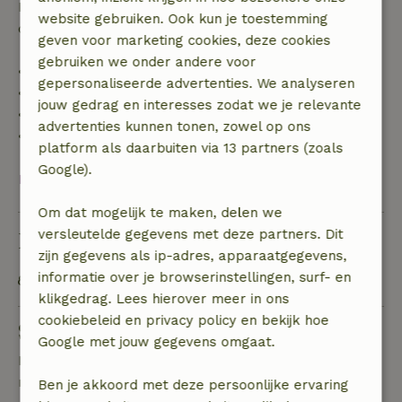
Daarna krijg je een deel van de reissom en 100% van
website gebruiken. Ook kun je toestemming
de borg terugbetaald:
geven voor marketing cookies, deze cookies
gebruiken we onder andere voor
• tot 42 dagen voor aankomst: 70% terugbetaald
gepersonaliseerde advertenties. We analyseren
• 42–28 dagen voor aankomst: 40% terugbetaald
jouw gedrag en interesses zodat we je relevante
• 28 dagen tot de aankomstdag: 10% terugbetaald
advertenties kunnen tonen, zowel op ons
• op de aankomstdag of later: geen terugbetaling
platform als daarbuiten via 13 partners (zoals
Google).
Bekijk alles
Om dat mogelijk te maken, delen we
versleutelde gegevens met deze partners. Dit
Duurzaamheid
zijn gegevens als ip-adres, apparaatgegevens,
informatie over je browserinstellingen, surf- en
OV gelegenheid op maximaal 1 kilometer
klikgedrag. Lees hierover meer in ons
cookiebeleid en privacy policy en bekijk hoe
Stel een vraag
Google met jouw gegevens omgaat.
Neem contact op met de verhuurder van het
natuurhuisje
Ben je akkoord met deze persoonlijke ervaring