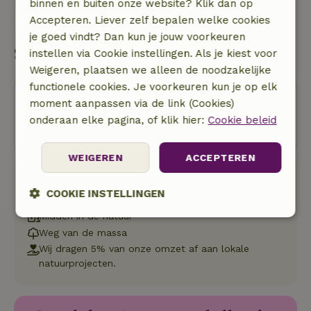
binnen en buiten onze website? Klik dan op
Stuur een bericht
Accepteren. Liever zelf bepalen welke cookies
je goed vindt? Dan kun je jouw voorkeuren
Start mijn boeking
instellen via Cookie instellingen. Als je kiest voor
Weigeren, plaatsen we alleen de noodzakelijke
functionele cookies. Je voorkeuren kun je op elk
moment aanpassen via de link (Cookies)
Oeps! Dit natuurhuisje kun je helaas
onderaan elke pagina, of klik hier:
Cookie beleid
niet meer boeken.
WEIGEREN
ACCEPTEREN
Boeken bij Natuurhuisje
COOKIE INSTELLINGEN
Geen boekingskosten
Midden in de natuur
Strikt
Prestatie
Targeting
Weg van de massa
noodzakelijk
Wij dragen 5% van onze omzet af aan lokale
natuurprojecten.
Functioneel