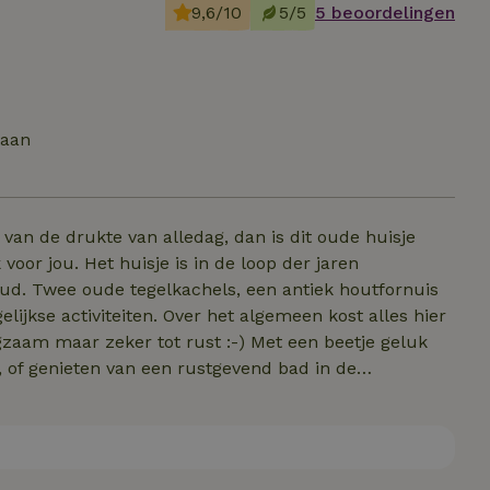
9,6/10
5/5
5 beoordelingen
taan
van de drukte van alledag, dan is dit oude huisje
voor jou. Het huisje is in de loop der jaren
oud. Twee oude tegelkachels, een antiek houtfornuis
r het algemeen kost alles hier
ngzaam maar zeker tot rust :-) Met een beetje geluk
, of genieten van een rustgevend bad in de
e heeft geen elektriciteit of stromend water. Het huis
araten, er kan een koelkast worden gebruikt en er
sje worden verwarmd voor koffie, thee of voor de
formatie in de huisregels!