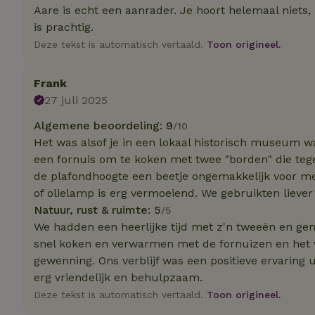
Aare is echt een aanrader. Je hoort helemaal niets
is prachtig.
Naam
Naam
Deze tekst is automatisch vertaald.
Toon origineel.
_nhft_user-creat
Naam
_ga
Frank
FPID
_nhftconstraint_s
27 juli 2025
lowest-price
Algemene beoordeling: 9
/10
_uetsid
_nhft_safety-depo
Het was alsof je in een lokaal historisch museum wa
een fornuis om te koken met twee "borden" die tege
_ga_JRK1QL37RY
de plafondhoogte een beetje ongemakkelijk voor m
_uetvid
_nhftconstraint_p
of olielamp is erg vermoeiend. We gebruikten liev
policy
_ttp
Natuur, rust & ruimte: 5
/5
_nhftconstraint_s
We hadden een heerlijke tijd met z'n tweeën en gen
deposit-refund
uid
snel koken en verwarmen met de fornuizen en het 
_ttp
gewenning. Ons verblijf was een positieve ervaring ui
_nhft_privacy-pol
erg vriendelijk en behulpzaam.
Deze tekst is automatisch vertaald.
Toon origineel.
FPAU
IDE
ar_debug