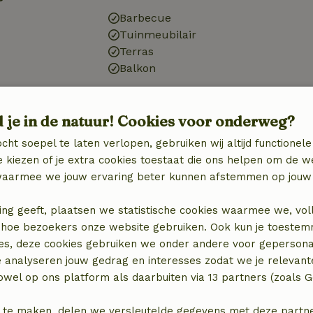
Barbecue
Tuinmeubilair
Terras
Balkon
Badkamer
d je in de natuur! Cookies voor onderweg?
Toilet
cht soepel te laten verlopen, gebruiken wij altijd functionele
 kiezen of je extra cookies toestaat die ons helpen om de w
aarmee we jouw ervaring beter kunnen afstemmen op jouw 
ing geeft, plaatsen we statistische cookies waarmee we, vol
 in hoe bezoekers onze website gebruiken. Ook kun je toeste
es, deze cookies gebruiken we onder andere voor gepersona
e analyseren jouw gedrag en interesses zodat we je relevant
wel op ons platform als daarbuiten via 13 partners (zoals G
 te maken, delen we versleutelde gegevens met deze partners