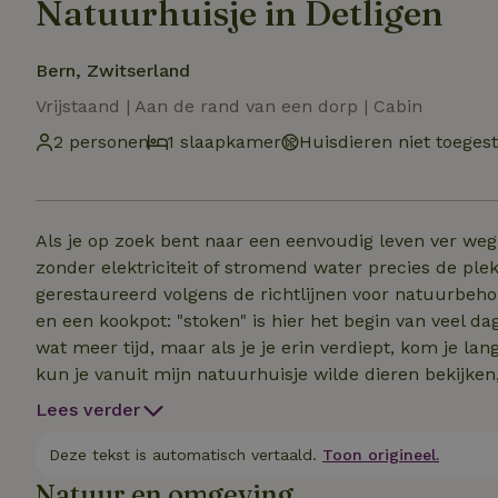
Natuurhuisje in Detligen
Bern, Zwitserland
Vrijstaand | Aan de rand van een dorp | Cabin
2 personen
1 slaapkamer
Huisdieren niet toeges
Als je op zoek bent naar een eenvoudig leven ver weg 
zonder elektriciteit of stromend water precies de plek 
gerestaureerd volgens de richtlijnen voor natuurbeh
en een kookpot: "stoken" is hier het begin van veel dagelijkse activiteiten. Ove
wat meer tijd, maar als je je erin verdiept, kom je la
kun je vanuit mijn natuurhuisje wilde dieren bekijken
buitenlucht. Belangrijk om te weten: mijn natuurhuisj
Lees verder
ernaast heeft stopcontacten voor het opladen van app
komt water uit een buitenkraan. Water kan in het hui
Deze tekst is automatisch vertaald.
Toon origineel.
afwas op het houtgestookte fornuis. Let op verdere in
Natuur en omgeving