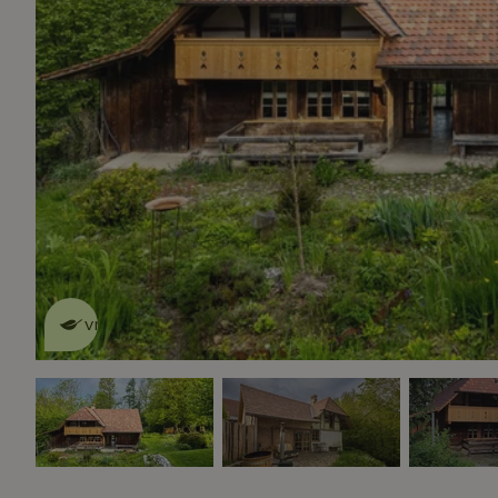
Dit natuurhuisje is eco-
vriendelijk
lees meer