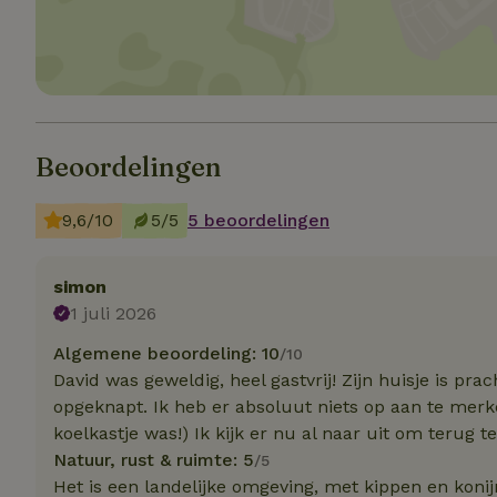
Strikt noodzakelijk
accountbeheer. De w
Naam
Beoordelingen
_pinterest_ct_ua
_tt_enable_cookie
9,6/10
5/5
5 beoordelingen
CookieScriptCons
simon
1 juli 2026
Algemene beoordeling: 10
/10
VISITOR_PRIVACY
David was geweldig, heel gastvrij! Zijn huisje is pr
opgeknapt. Ik heb er absoluut niets op aan te merke
koelkastje was!) Ik kijk er nu al naar uit om terug 
Natuur, rust & ruimte: 5
/5
Het is een landelijke omgeving, met kippen en koni