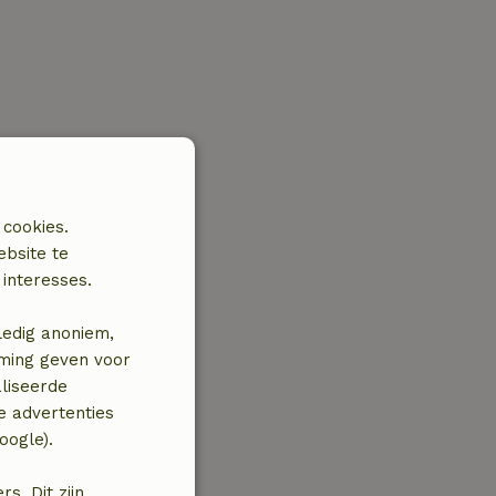
 cookies.
ebsite te
interesses.
ledig anoniem,
mming geven voor
liseerde
e advertenties
oogle).
. Dit zijn