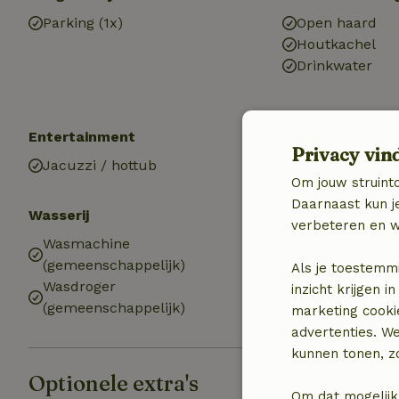
Parking (1x)
Open haard
Houtkachel
Drinkwater
Entertainment
Keuken
Privacy vin
Jacuzzi / hottub
Oven
Om jouw struinto
Daarnaast kun je
Wasserij
verbeteren en w
Wasmachine
(gemeenschappelijk)
Als je toestemm
Wasdroger
inzicht krijgen
(gemeenschappelijk)
marketing cooki
advertenties. W
kunnen tonen, zo
Optionele extra's
Om dat mogelijk