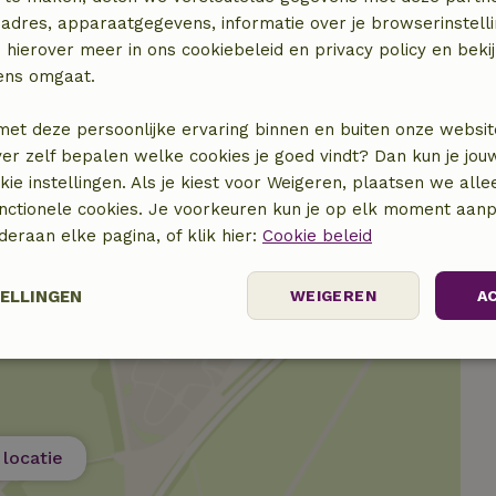
adres, apparaatgegevens, informatie over je browserinstelli
€ 35,00
 hierover meer in ons cookiebeleid en privacy policy en beki
ens omgaat.
€ 2,50
met deze persoonlijke ervaring binnen en buiten onze websit
€ 2,50
ver zelf bepalen welke cookies je goed vindt? Dan kun je jo
okie instellingen. Als je kiest voor Weigeren, plaatsen we alle
unctionele cookies. Je voorkeuren kun je op elk moment aanp
nderaan elke pagina, of klik hier:
Cookie beleid
TELLINGEN
WEIGEREN
A
elijk
Prestatie
Targeting
F
locatie