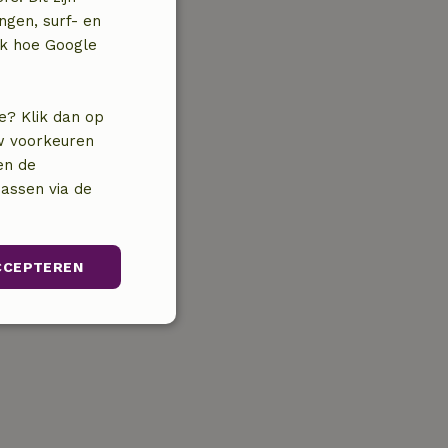
ngen, surf- en
jk hoe Google
e? Klik dan op
uw voorkeuren
en de
assen via de
CCEPTEREN
unctioneel