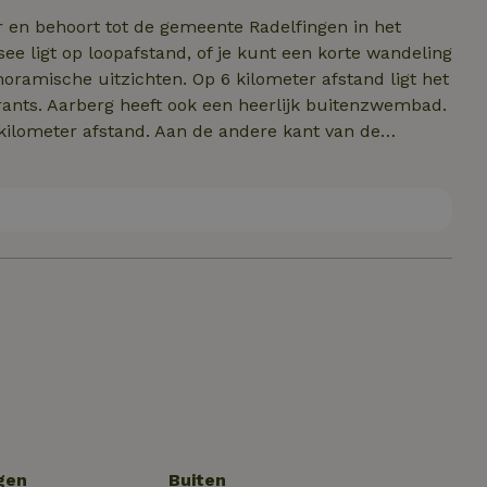
r en behoort tot de gemeente Radelfingen in het
e ligt op loopafstand, of je kunt een korte wandeling
ramische uitzichten. Op 6 kilometer afstand ligt het
urants. Aarberg heeft ook een heerlijk buitenzwembad.
kilometer afstand. Aan de andere kant van de
ngeveer 20 km afstand, altijd een bezoek waard. Veel
t het openbaar vervoer, de bushalte ligt op
gen
Buiten