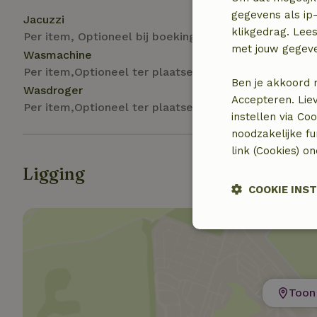
gegevens als ip-
Jacuzzi
klikgedrag. Lees
Per item, Optioneel bij boeking
met jouw gegev
Wasmachine
Per item,Optioneel ter plaatse
Ben je akkoord 
Wasdroger
Accepteren. Lie
Per item,Optioneel ter plaatse
instellen via Co
noodzakelijke f
link (Cookies) o
Ligging
COOKIE INS
Strikt noodzak
Toon 