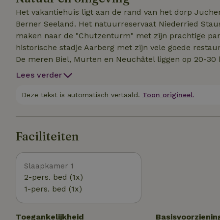
Het vakantiehuis ligt aan de rand van het dorp Juche
Berner Seeland. Het natuurreservaat Niederried Stause
maken naar de "Chutzenturm" met zijn prachtige pano
historische stadje Aarberg met zijn vele goede resta
De meren Biel, Murten en Neuchâtel liggen op 20-30 
Frienisberg is Bern (UNESCO Werelderfgoed), ook op o
Lees verder
excursiebestemmingen zijn gemakkelijk bereikbaar me
ongeveer 3 minuten lopen.
Deze tekst is automatisch vertaald.
Toon origineel.
Faciliteiten
Slaapkamer 1
2-pers. bed (1x)
1-pers. bed (1x)
Toegankelijkheid
Basisvoorzienin