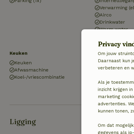
Parking (1x)
Internettoegan
Verwarming (el
Airco
Drinkwater
Warm water
Elektriciteit
Privacy vin
Keuken
Badkamer
Om jouw struinto
Daarnaast kun je
Keuken
Sanitaire voor
verbeteren en w
Afwasmachine
Badkamer (1x)
Koel-/vriescombinatie
Bad
Als je toestemm
Douche
inzicht krijgen
Toilet
marketing cooki
advertenties. W
kunnen tonen, zo
Ligging
Om dat mogelijk
gegevens als ip-