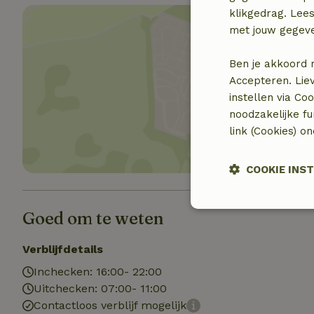
klikgedrag. Lees
met jouw gegev
Ben je akkoord 
Accepteren. Lie
Toon 
instellen via Co
noodzakelijke f
link (Cookies) o
COOKIE INS
Strikt noodzak
Goed om te weten
Verblijfdetails
Inchecken: 16:00- 22:00
Uitchecken: 07:00- 11:00
Contactloos verblijf mogelijk