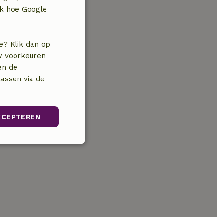
jk hoe Google
e? Klik dan op
uw voorkeuren
en de
assen via de
CCEPTEREN
unctioneel