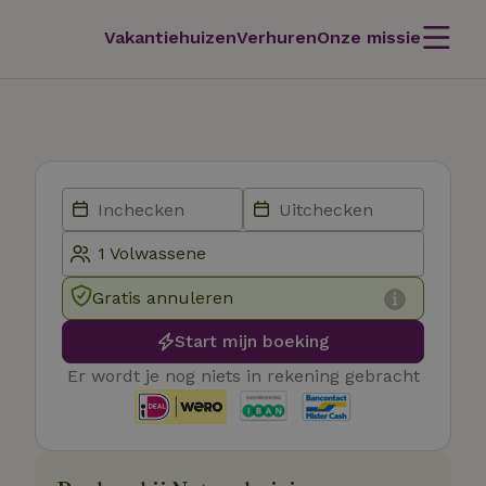
Vakantiehuizen
Verhuren
Onze missie
Gratis annuleren
Start mijn boeking
Er wordt je nog niets in rekening gebracht