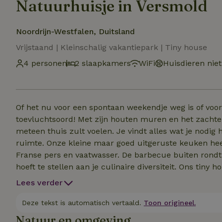
Natuurhuisje in Versmold
Noordrijn-Westfalen, Duitsland
Vrijstaand | Kleinschalig vakantiepark | Tiny house
4 personen
2 slaapkamers
WiFi
Huisdieren nie
Of het nu voor een spontaan weekendje weg is of voor
toevluchtsoord! Met zijn houten muren en het zachte te
meteen thuis zult voelen. Je vindt alles wat je nodig h
ruimte. Onze kleine maar goed uitgeruste keuken heef
Franse pers en vaatwasser. De barbecue buiten rondt 
hoeft te stellen aan je culinaire diversiteit. Ons tiny
en creëert zo een unieke plek waar je tot rust kunt 
Lees verder
Deze tekst is automatisch vertaald.
Toon origineel.
Natuur en omgeving