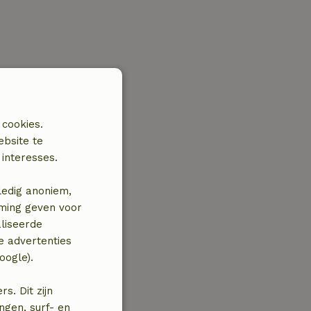
 cookies.
ebsite te
interesses.
ledig anoniem,
mming geven voor
liseerde
e advertenties
oogle).
. Dit zijn
ngen, surf- en