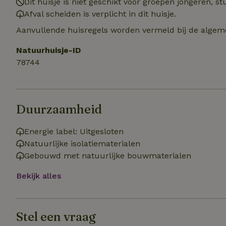
Dit huisje is niet geschikt voor groepen jongeren, 
Naam
Afval scheiden is verplicht in dit huisje.
Naam
_nhft_user-creat
Aanvullende huisregels worden vermeld bij de algeme
Naam
_ga
FPID
Natuurhuisje-ID
_nhftconstraint_s
lowest-price
78744
_uetsid
_nhft_safety-depo
_ga_JRK1QL37RY
Duurzaamheid
_uetvid
_nhftconstraint_p
policy
_ttp
Energie label: Uitgesloten
Natuurlijke isolatiematerialen
_nhftconstraint_s
deposit-refund
Gebouwd met natuurlijke bouwmaterialen
uid
_ttp
Bekijk alles
_nhft_privacy-pol
FPAU
IDE
ar_debug
Stel een vraag