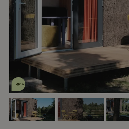
Dit natuurhuisje is eco-
vriendelijk
lees meer