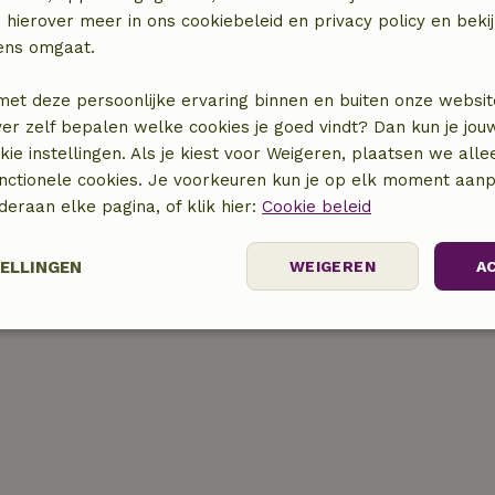
 hierover meer in ons cookiebeleid en privacy policy en beki
ens omgaat.
met deze persoonlijke ervaring binnen en buiten onze websit
ver zelf bepalen welke cookies je goed vindt? Dan kun je jo
locatie
okie instellingen. Als je kiest voor Weigeren, plaatsen we alle
unctionele cookies. Je voorkeuren kun je op elk moment aanp
nderaan elke pagina, of klik hier:
Cookie beleid
TELLINGEN
WEIGEREN
A
elijk
Prestatie
Targeting
F
Strikt noodzakelijk
Prestatie
Targeting
Functioneel