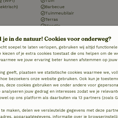
g (WiFi)
Tuin
ektrisch)
Barbecue
Tuinmeubilair
Terras
Meertje
d je in de natuur! Cookies voor onderweg?
cht soepel te laten verlopen, gebruiken wij altijd functionele
 kiezen of je extra cookies toestaat die ons helpen om de w
zieningen
aarmee we jouw ervaring beter kunnen afstemmen op jouw 
ing geeft, plaatsen we statistische cookies waarmee we, vol
 in hoe bezoekers onze website gebruiken. Ook kun je toeste
es, deze cookies gebruiken we onder andere voor gepersona
e analyseren jouw gedrag en interesses zodat we je relevant
wel op ons platform als daarbuiten via 13 partners (zoals G
 te maken, delen we versleutelde gegevens met deze partners
adres, apparaatgegevens, informatie over je browserinstelli