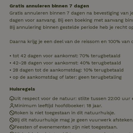
Gratis annuleren binnen 7 dagen
Strikt noodzakelijk
Gratis annuleren binnen 7 dagen na bevestiging van j
accountbeheer. De w
dagen voor aanvang. Bij een boeking met aanvang bin
Naam
Bij annulering binnen gestelde periode heb je recht o
_pinterest_ct_ua
Daarna krijg je een deel van de reissom en 100% van 
_tt_enable_cookie
• tot 42 dagen voor aankomst: 70% terugbetaald
• 42–28 dagen voor aankomst: 40% terugbetaald
CookieScriptCons
• 28 dagen tot de aankomstdag: 10% terugbetaald
• op de aankomstdag of later: geen terugbetaling
Huisregels
VISITOR_PRIVACY
Uit respect voor de natuur: stilte tussen 22:00 uur 
Minimum leeftijd hoofdboeker: 18 jaar.
Roken is niet toegestaan in dit natuurhuisje.
Bij dit natuurhuisje mag je geen vuurwerk afsteken
Feesten of evenementen zijn niet toegestaan.