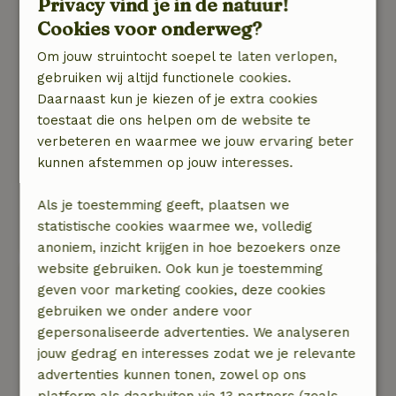
Privacy vind je in de natuur!
een dag te kort. Maar dat weten we dan nu voor
Cookies voor onderweg?
een volgende keer.
Om jouw struintocht soepel te laten verlopen,
Natuur, rust & ruimte: 5
/5
gebruiken wij altijd functionele cookies.
Het huis is prachtig, mooi ingericht en goed
Daarnaast kun je kiezen of je extra cookies
uitgerust voor &#039;n grote groep ( 2
toestaat die ons helpen om de website te
vaatwassers , zo fijn !) Mooie kamers met goeie
verbeteren en waarmee we jouw ervaring beter
bedden. Leuke relax mogelijkheden zoals
kunnen afstemmen op jouw interesses.
biljartkamer, bioscoop en jacuzzi. Knusse
gezamelijke ruimtes, maar ook plaats genoeg
Als je toestemming geeft, plaatsen we
om je even terug te trekken van de groep. Ideaal
statistische cookies waarmee we, volledig
!!
anoniem, inzicht krijgen in hoe bezoekers onze
website gebruiken. Ook kun je toestemming
Herman
geven voor marketing cookies, deze cookies
8 november 2024
gebruiken we onder andere voor
gepersonaliseerde advertenties. We analyseren
Algemene beoordeling: 9
/10
jouw gedrag en interesses zodat we je relevante
Het beviel ons zo goed dat we meteen voor
advertenties kunnen tonen, zowel op ons
volgend jaar een weekeinde hebben