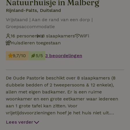
Natuurhuisje in Malberg
Rijnland-Palts, Duitsland
Vrijstaand | Aan de rand van een dorp |
Groepsaccommodatie
16 personen
8 slaapkamers
WiFi
Huisdieren toegestaan
9,7/10
5/5
3 beoordelingen
De Oude Pastorie beschikt over 8 slaapkamers (8
dubbele bedden of 2 tweepersoons & 12 enkele),
allen met eigen badkamer. Er is een ruime
woonkamer en een grote eetkamer waar iedereen
aan 1 grote tafel kan zitten. Voor
vrijetijdsvoorzieningen hoef je het huis niet uit.
Biljarttafel, Finse sauna, infraroodsauna, grote
Lees verder
buitenspa voor 6 personen, bubbelbad voor 2 in de