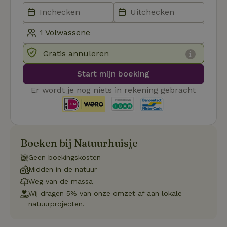
va
on
co
va
Sc
no
co
Gratis annuleren
we
VISITOR_PRIVACY_METADATA
YouTube
5 maanden
De
Start mijn boeking
.youtube.com
4 weken
wo
o
Er wordt je nog niets in rekening gebracht
to
de
pr
vo
in
si
He
ge
Boeken bij Natuurhuisje
to
de
Geen boekingskosten
be
ve
Midden in de natuur
pr
in
Weg van de massa
hu
Wij dragen 5% van onze omzet af aan lokale
w
ge
natuurprojecten.
to
se