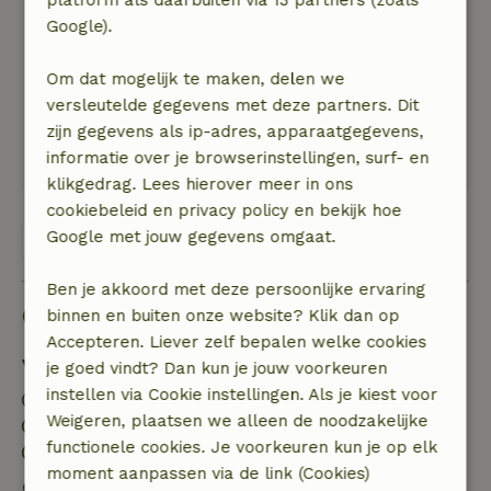
platform als daarbuiten via 13 partners (zoals
gereserveerd.
Google).
Natuur, rust & ruimte: 5
/5
wat een stilte, wat een rust en wat een
Om dat mogelijk te maken, delen we
prachtige omgeving. We hebben twee keer een
versleutelde gegevens met deze partners. Dit
mooie wandeling gemaakt, door beukenbossen
zijn gegevens als ip-adres, apparaatgegevens,
en langs allerlei stroompjes en riviertjes.
informatie over je browserinstellingen, surf- en
Schitterend.
klikgedrag. Lees hierover meer in ons
cookiebeleid en privacy policy en bekijk hoe
Google met jouw gegevens omgaat.
Bekijk alle 3 beoordelingen
Ben je akkoord met deze persoonlijke ervaring
Goed om te weten
binnen en buiten onze website? Klik dan op
Accepteren. Liever zelf bepalen welke cookies
Verblijfdetails
je goed vindt? Dan kun je jouw voorkeuren
instellen via Cookie instellingen. Als je kiest voor
Inchecken: 16:00- 18:00
Weigeren, plaatsen we alleen de noodzakelijke
Uitchecken: 08:00- 10:00
functionele cookies. Je voorkeuren kun je op elk
Contactloos verblijf mogelijk
moment aanpassen via de link (Cookies)
Gratis annuleren binnen 24 uur