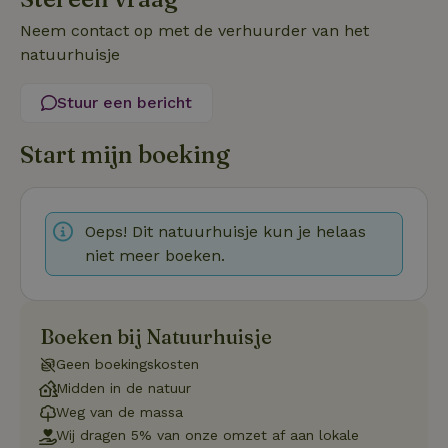
o
vo
Neem contact op met de verhuurder van het
de
be
natuurhuisje
ge
co
we
Stuur een bericht
on
CookieScriptConsent
CookieScript
4 weken 2
De
Google
Start mijn boeking
.natuurhuisje.be
dagen
wo
Privacy Policy
do
Sc
se
co
va
Oeps! Dit natuurhuisje kun je helaas
on
co
niet meer boeken.
va
Sc
no
co
we
Boeken bij Natuurhuisje
VISITOR_PRIVACY_METADATA
YouTube
5 maanden
De
.youtube.com
4 weken
wo
Geen boekingskosten
o
to
Midden in de natuur
de
Weg van de massa
pr
vo
Wij dragen 5% van onze omzet af aan lokale
in