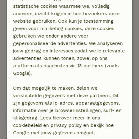
statistische cookies waarmee we, volledig
gehad hebben. Problemen worden snel
anoniem, inzicht krijgen in hoe bezoekers onze
opgelost.
website gebruiken. Ook kun je toestemming
geven voor marketing cookies, deze cookies
vzw Binnenstad
gebruiken we onder andere voor
24 februari 2025
gepersonaliseerde advertenties. We analyseren
Algemene beoordeling: 7
jouw gedrag en interesses zodat we je relevante
/10
de overvolle container met vuilzakken ernaast
advertenties kunnen tonen, zowel op ons
bovenaan de wegel staat in schril contrast met
platform als daarbuiten via 13 partners (zoals
de natuur waarin het huisje staat.
Google).
Natuur, rust & ruimte: 4
/5
we waren enkel &#039;s avonds thuis en het
Om dat mogelijk te maken, delen we
was rustig
versleutelde gegevens met deze partners. Dit
zijn gegevens als ip-adres, apparaatgegevens,
informatie over je browserinstellingen, surf- en
Bekijk alle 3 beoordelingen
klikgedrag. Lees hierover meer in ons
cookiebeleid en privacy policy en bekijk hoe
Google met jouw gegevens omgaat.