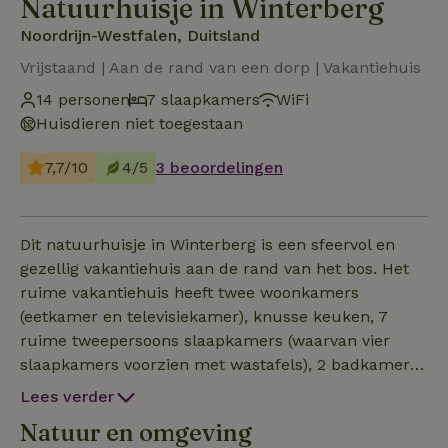
Natuurhuisje in Winterberg
Noordrijn-Westfalen, Duitsland
Vrijstaand | Aan de rand van een dorp | Vakantiehuis
14 personen
7 slaapkamers
WiFi
Huisdieren niet toegestaan
7,7/10
4/5
3 beoordelingen
Dit natuurhuisje in Winterberg is een sfeervol en
gezellig vakantiehuis aan de rand van het bos. Het
ruime vakantiehuis heeft twee woonkamers
(eetkamer en televisiekamer), knusse keuken, 7
ruime tweepersoons slaapkamers (waarvan vier
slaapkamers voorzien met wastafels), 2 badkamers
en 3 toiletten. De slaapkamers zijn verdeeld over
Lees verder
drie etages. Onze vakantiewoning heeft een enorme
Natuur en omgeving
tuin waar de kinderen heerlijk kunnen voetballen,