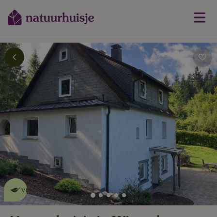
Dit natuurhuisje is eco-
vriendelijk
lees meer