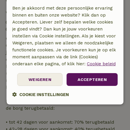
Goed om te weten
Ben je akkoord met deze persoonlijke ervaring
Verblijfdetails
binnen en buiten onze website? Klik dan op
Accepteren. Liever zelf bepalen welke cookies
Inchecken: 15:00- 22:00
je goed vindt? Dan kun je jouw voorkeuren
Uitchecken: 07:00- 10:30
instellen via Cookie instellingen. Als je kiest voor
Gratis annuleren binnen 7 dagen
Weigeren, plaatsen we alleen de noodzakelijke
Gratis annuleren binnen 7 dagen na bevestiging van
functionele cookies. Je voorkeuren kun je op elk
je boeking, bij een boekingsaanvraag meer dan 28
moment aanpassen via de link (Cookies)
dagen voor aanvang. Bij een boeking met aanvang
onderaan elke pagina, of klik hier:
Cookie beleid
binnen 28 dagen geldt gratis annuleren binnen 24
uur. Bij annulering binnen gestelde periode heb je
WEIGEREN
ACCEPTEREN
recht op volledige terugbetaling van het
boekingsbedrag.
COOKIE INSTELLINGEN
Daarna krijg je een deel van de reissom en 100% van
Strikt
Prestatie
Targeting
de borg terugbetaald:
noodzakelijk
• tot 42 dagen voor aankomst: 70% terugbetaald
• 42–28 dagen voor aankomst: 40% terugbetaald