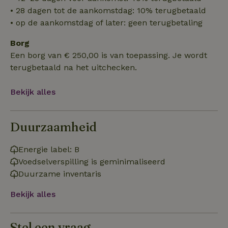
Functioneel
• 28 dagen tot de aankomstdag: 10% terugbetaald
• op de aankomstdag of later: geen terugbetaling
Borg
Een borg van € 250,00 is van toepassing. Je wordt
terugbetaald na het uitchecken.
Strikt noodzakelijk
Prestatie
Targeting
Bekijk alles
Functioneel
Strikt noodzakelijke cookies maken de kernfunctionaliteiten
van de website mogelijk, zoals gebruikersaanmelding en
Duurzaamheid
accountbeheer. De website kan niet goed worden gebruikt
zonder de strikt noodzakelijke cookies.
Energie label: B
Aanbieder
/
Naam
Vervaldatum
Om
Domein
Voedselverspilling is geminimaliseerd
Duurzame inventaris
_pinterest_ct_ua
Pinterest Inc.
1 jaar
De
.ct.pinterest.com
wo
re
Bekijk alles
Pi
Ma
_tt_enable_cookie
.natuurhuisje.be
3 maanden
De
Stel een vraag
wo