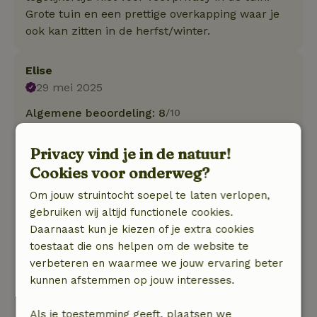
Grote tuin en een prettige overkapping waar je
ook kan zitten in de herfst/winter.
Elise
29 mei 2025
Algemene beoordeling: 8
/10
Prachtige omgeving, je kunt direct vanaf het
huis het groen in of even een eindje rijden en je
Privacy vind je in de natuur!
hebt genoeg mogelijkheden.
Cookies voor onderweg?
Genoten van een lang weekend!
Om jouw struintocht soepel te laten verlopen,
Natuur, rust & ruimte: 4
/5
gebruiken wij altijd functionele cookies.
Genoeg ruimte. Prima bedden. Schoon. Fijn
Daarnaast kun je kiezen of je extra cookies
buiten. Overdekt terras ook heerlijk.
toestaat die ons helpen om de website te
Huis is ietwat onhandig ingedeeld en sommige
verbeteren en waarmee we jouw ervaring beter
ruimtes zijn wat laag voor lange mensen. Maar
kunnen afstemmen op jouw interesses.
zeker een mooie tijd gehad.
Contact met de verhuurder loopt heel goed.
Als je toestemming geeft, plaatsen we
Zoekt ook contact om te vragen hoe we het