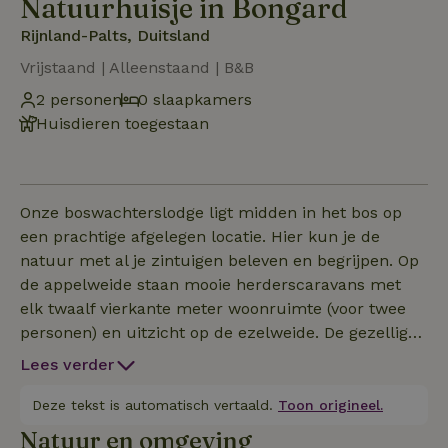
Natuurhuisje in Bongard
Rijnland-Palts, Duitsland
Vrijstaand | Alleenstaand | B&B
2 personen
0 slaapkamers
Huisdieren toegestaan
Onze boswachterslodge ligt midden in het bos op
een prachtige afgelegen locatie. Hier kun je de
natuur met al je zintuigen beleven en begrijpen. Op
de appelweide staan mooie herderscaravans met
elk twaalf vierkante meter woonruimte (voor twee
personen) en uitzicht op de ezelweide. De gezellig
ingerichte caravans zijn elektrisch verwarmd,
Lees verder
hebben elk een kleine koelkast, waterkoker en
koffiezetapparaat en de bedden zijn opgemaakt.
Deze tekst is automatisch vertaald.
Toon origineel.
Toiletten en douches zijn in de omgebouwde oude
Natuur en omgeving