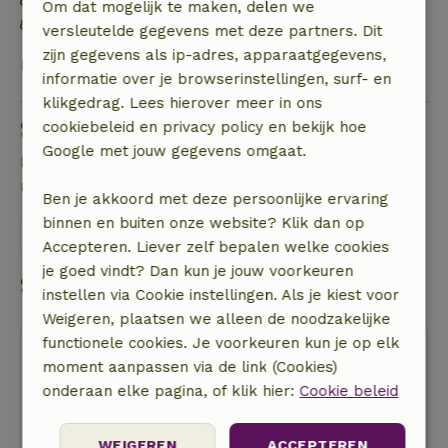
Natuurlijke isolatiematerialen
Om dat mogelijk te maken, delen we
Gebouwd met natuurlijke bouwmaterialen
versleutelde gegevens met deze partners. Dit
zijn gegevens als ip-adres, apparaatgegevens,
Bekijk alles
informatie over je browserinstellingen, surf- en
klikgedrag. Lees hierover meer in ons
Stel een vraag
cookiebeleid en privacy policy en bekijk hoe
Google met jouw gegevens omgaat.
Neem contact op met de verhuurder van het
natuurhuisje
Ben je akkoord met deze persoonlijke ervaring
binnen en buiten onze website? Klik dan op
Stuur een bericht
Accepteren. Liever zelf bepalen welke cookies
je goed vindt? Dan kun je jouw voorkeuren
Start mijn boeking
instellen via Cookie instellingen. Als je kiest voor
Weigeren, plaatsen we alleen de noodzakelijke
functionele cookies. Je voorkeuren kun je op elk
moment aanpassen via de link (Cookies)
onderaan elke pagina, of klik hier:
Cookie beleid
Gratis annuleren
WEIGEREN
ACCEPTEREN