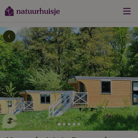
Dit natuurhuisje is eco-
vriendelijk
lees meer