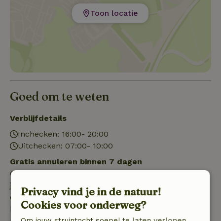
Toon locatie
Goed om te weten
Verblijfdetails
Inchecken: 16:00- 20:00
Uitchecken: 07:00- 10:00
Gratis annuleren binnen 7 dagen
Gratis annuleren binnen 7 dagen na bevestiging van
je boeking, bij een boekingsaanvraag meer dan 28
Privacy vind je in de natuur!
dagen voor aanvang. Bij een boeking met aanvang
Cookies voor onderweg?
binnen 28 dagen geldt gratis annuleren binnen 24
Om jouw struintocht soepel te laten verlopen,
uur. Bij annulering binnen gestelde periode heb je