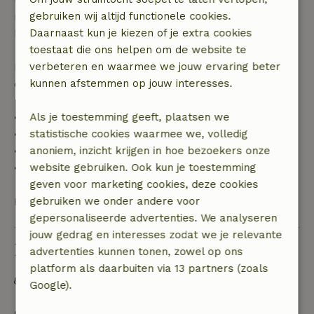
gebruiken wij altijd functionele cookies.
recht op volledige terugbetaling van het
Daarnaast kun je kiezen of je extra cookies
boekingsbedrag.
toestaat die ons helpen om de website te
verbeteren en waarmee we jouw ervaring beter
Daarna krijg je een deel van de reissom en 100% van
kunnen afstemmen op jouw interesses.
de borg terugbetaald:
Als je toestemming geeft, plaatsen we
• tot 42 dagen voor aankomst: 70% terugbetaald
statistische cookies waarmee we, volledig
• 42–28 dagen voor aankomst: 40% terugbetaald
anoniem, inzicht krijgen in hoe bezoekers onze
• 28 dagen tot de aankomstdag: 10% terugbetaald
website gebruiken. Ook kun je toestemming
• op de aankomstdag of later: geen terugbetaling
geven voor marketing cookies, deze cookies
gebruiken we onder andere voor
Bekijk alles
gepersonaliseerde advertenties. We analyseren
jouw gedrag en interesses zodat we je relevante
Duurzaamheid
advertenties kunnen tonen, zowel op ons
platform als daarbuiten via 13 partners (zoals
Off grid of voorzien van 100% hernieuwbare
Google).
energie