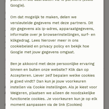
boekingsbedrag.
Google).
Daarna krijg je een deel van de reissom en 100% van
Om dat mogelijk te maken, delen we
de borg terugbetaald:
versleutelde gegevens met deze partners. Dit
zijn gegevens als ip-adres, apparaatgegevens,
• tot 42 dagen voor aankomst: 70% terugbetaald
informatie over je browserinstellingen, surf- en
• 42–28 dagen voor aankomst: 40% terugbetaald
klikgedrag. Lees hierover meer in ons
• 28 dagen tot de aankomstdag: 10% terugbetaald
cookiebeleid en privacy policy en bekijk hoe
• op de aankomstdag of later: geen terugbetaling
Google met jouw gegevens omgaat.
Bekijk alles
Ben je akkoord met deze persoonlijke ervaring
binnen en buiten onze website? Klik dan op
Duurzaamheid
Accepteren. Liever zelf bepalen welke cookies
je goed vindt? Dan kun je jouw voorkeuren
Energie label: A
instellen via Cookie instellingen. Als je kiest voor
Off grid of voorzien van 100% hernieuwbare
Weigeren, plaatsen we alleen de noodzakelijke
energie
functionele cookies. Je voorkeuren kun je op elk
Natuurlijke isolatiematerialen
moment aanpassen via de link (Cookies)