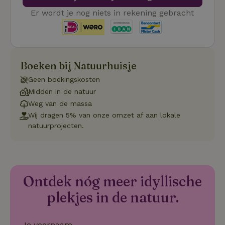
Strikt noodzakelijke cookies maken de kernfunctionaliteiten
van de website mogelijk, zoals gebruikersaanmelding en
Er wordt je nog niets in rekening gebracht
accountbeheer. De website kan niet goed worden gebruikt
zonder de strikt noodzakelijke cookies.
Aanbieder
/
Naam
Vervaldatum
Om
Domein
Boeken bij Natuurhuisje
_pinterest_ct_ua
Pinterest Inc.
1 jaar
De
.ct.pinterest.com
wo
re
Geen boekingskosten
Pi
Midden in de natuur
Ma
Weg van de massa
_tt_enable_cookie
.natuurhuisje.be
3 maanden
De
wo
Wij dragen 5% van onze omzet af aan lokale
o
natuurprojecten.
vo
de
be
ge
co
we
on
Ontdek nóg meer idyllische
CookieScriptConsent
CookieScript
4 weken 2
De
Google
.natuurhuisje.be
dagen
wo
plekjes in de natuur.
Privacy Policy
do
Sc
se
co
Je voornaam