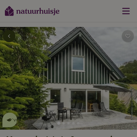
Dit natuurhuisje is eco-
vriendelijk
lees meer