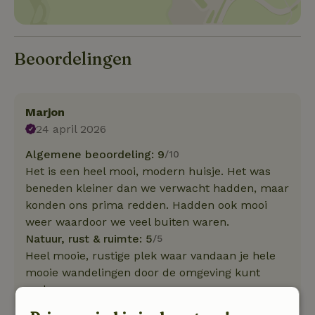
Beoordelingen
Marjon
24 april 2026
Algemene beoordeling: 9
/10
Het is een heel mooi, modern huisje. Het was
beneden kleiner dan we verwacht hadden, maar
konden ons prima redden. Hadden ook mooi
weer waardoor we veel buiten waren.
Natuur, rust & ruimte: 5
/5
Heel mooie, rustige plek waar vandaan je hele
mooie wandelingen door de omgeving kunt
maken.