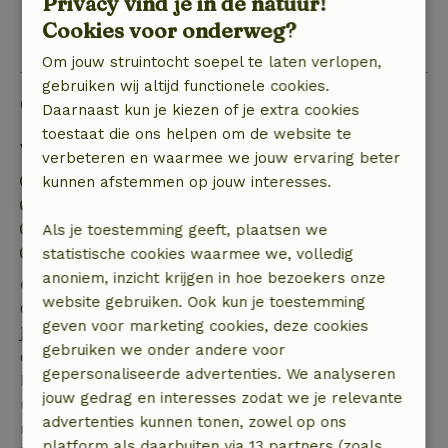
Privacy vind je in de natuur!
Cookies voor onderweg?
Bekijk 1 beoordeling
Om jouw struintocht soepel te laten verlopen,
gebruiken wij altijd functionele cookies.
Goed om te weten
Daarnaast kun je kiezen of je extra cookies
toestaat die ons helpen om de website te
Verblijfdetails
verbeteren en waarmee we jouw ervaring beter
Inchecken: 15:00- 22:00
kunnen afstemmen op jouw interesses.
Uitchecken: 07:00- 11:00
Contactloos verblijf mogelijk
Als je toestemming geeft, plaatsen we
Vuurwerkvrije omgeving
statistische cookies waarmee we, volledig
anoniem, inzicht krijgen in hoe bezoekers onze
Gratis annuleren binnen 7 dagen
website gebruiken. Ook kun je toestemming
Gratis annuleren binnen 7 dagen na bevestiging van
geven voor marketing cookies, deze cookies
je boeking, bij een boekingsaanvraag meer dan 28
gebruiken we onder andere voor
dagen voor aanvang. Bij een boeking met aanvang
gepersonaliseerde advertenties. We analyseren
binnen 28 dagen geldt gratis annuleren binnen 24
jouw gedrag en interesses zodat we je relevante
uur. Bij annulering binnen gestelde periode heb je
advertenties kunnen tonen, zowel op ons
recht op volledige terugbetaling van het
platform als daarbuiten via 13 partners (zoals