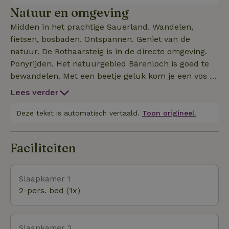
2022 hebben we op hetzelfde terrein nog een
Natuur en omgeving
vakantiehuis gebouwd, zodat 2 gezinnen met
Midden in het prachtige Sauerland. Wandelen,
maximaal 10 personen hier tegelijkertijd vakantie
fietsen, bosbaden. Ontspannen. Geniet van de
kunnen vieren. Beide huizen hebben elk een apart
natuur. De Rothaarsteig is in de directe omgeving.
terras op het zuiden/westen. Ons dorp Milchenbach
Ponyrijden. Het natuurgebied Bärenloch is goed te
heeft nog steeds een eigen watervoorziening met
bewandelen. Met een beetje geluk kom je een vos of
zeer gezond zacht water.
haas tegen. Herten en wilde zwijnen komen ook
Lees verder
vaker voor en herten en bizons leven ook in onze
bossen rond de Händler, met 756 meter de hoogste
Deze tekst is automatisch vertaald.
Toon origineel.
top in het district Olpe. Schmallenberg skilift 10
KMPanoramapark 12 KMElspe Karl May Festival 15
Faciliteiten
KMSchmallenberg openluchtzwembad 10
KMBiggesee, Hennesee en Sorpesee zijn gemakkelijk
bereikbaar met de auto.
Slaapkamer 1
2-pers. bed (1x)
Slaapkamer 2