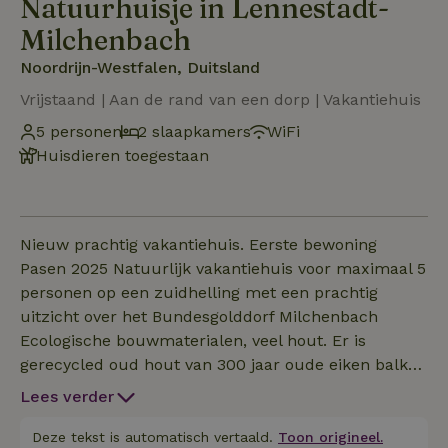
Natuurhuisje in Lennestadt-
Milchenbach
Noordrijn-Westfalen, Duitsland
Vrijstaand | Aan de rand van een dorp | Vakantiehuis
5 personen
2 slaapkamers
WiFi
Huisdieren toegestaan
Nieuw prachtig vakantiehuis. Eerste bewoning
Pasen 2025 Natuurlijk vakantiehuis voor maximaal 5
personen op een zuidhelling met een prachtig
uitzicht over het Bundesgolddorf Milchenbach
Ecologische bouwmaterialen, veel hout. Er is
gerecycled oud hout van 300 jaar oude eiken balken
gebruikt. Houtpelletkachel, ecologische isolatie van
Lees verder
massief hout en isolatieplaten van houtvezels. In de
slaapkamers is Zwitsers grenenhout gebruikt. In
Deze tekst is automatisch vertaald.
Toon origineel.