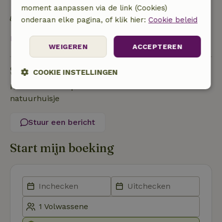
energie
moment aanpassen via de link (Cookies)
Gebouwd met natuurlijke bouwmaterialen
onderaan elke pagina, of klik hier:
Cookie beleid
Bekijk alles
WEIGEREN
ACCEPTEREN
Stel een vraag
COOKIE INSTELLINGEN
Neem contact op met de verhuurder van het
Strikt
Prestatie
Targeting
natuurhuisje
noodzakelijk
Stuur een bericht
Functioneel
Start mijn boeking
Strikt noodzakelijk
Prestatie
Targeting