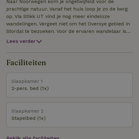
maar de bus vertrekt slechts 1x per 2 uur. Op
Naar Noorwegen kom je ongetwijfeld voor de
minder dan een uur rijden vind je de Noorse
prachtige natuur. Vanaf het huis loop je zo de berg
hoogtepunten Trollstigen, Geiranger en Alesund!
op. Via Stikk UT vind je nog meer eindeloze
wandelingen. Vergeet niet om het Overoye gebied in
Stordal te bezoeken. Voor de ervaren wandelaar is
wandelen is het Taffjord gebergte een aanrader!! Dit
Lees verder
is ongeveer een uur rijden, vanaf Stordal, alleen de
autorit al is het meer dan waard! Geniet van de fjord
van Stordal, de rivier en de rust.
Faciliteiten
Slaapkamer 1
2-pers. bed (1x)
Slaapkamer 2
Stapelbed (1x)
Bekijk alle faciliteiten