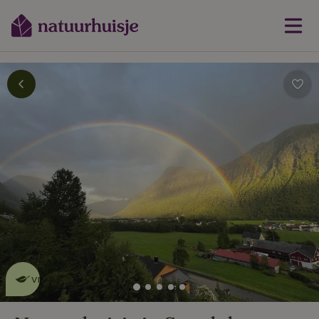
Dit natuurhuisje is eco-
vriendelijk
lees meer