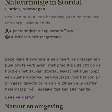
Natuurhuisje in Stordal
Fjorden, Noorwegen
Deel van huis, alleen bewoning | Aan de rand van
een dorp | Vakantiehuis
4 personen
2 slaapkamers
WiFi
Huisdieren niet toegestaan
Deze vakantiewoning is een heerlijke ontspannen
plek om te verblijven, met prachtig uitzicht op de
fjord en het dal van Stordal. Naast het huis loopt
een kleine waterval, een weldaad voor het oor. Er
zijn geen directe buren en je zit aan alle kanten
helemaal privé. Tegelijkertijd zijn allerhande
voorzieningen op loopafstand zoals 2 supermarkten,
Lees verder
een snackbar en ook een fitness met uitzicht op de
Natuur en omgeving
fjord. De bushalte is op slechts 5 minuten lopen,