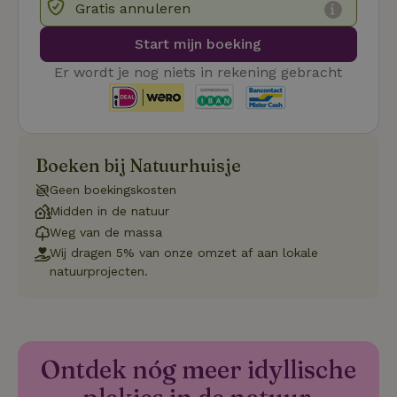
Functioneel
Gratis annuleren
Strikt noodzakelijke cookies maken de kernfunctionaliteiten
Start mijn boeking
van de website mogelijk, zoals gebruikersaanmelding en
accountbeheer. De website kan niet goed worden gebruikt
Er wordt je nog niets in rekening gebracht
zonder de strikt noodzakelijke cookies.
Aanbieder
/
Naam
Vervaldatum
Om
Domein
_pinterest_ct_ua
Pinterest Inc.
1 jaar
De
.ct.pinterest.com
wo
Boeken bij Natuurhuisje
re
Pi
Geen boekingskosten
Ma
Midden in de natuur
_tt_enable_cookie
.natuurhuisje.be
3 maanden
De
wo
Weg van de massa
o
Wij dragen 5% van onze omzet af aan lokale
vo
de
natuurprojecten.
be
ge
co
we
on
CookieScriptConsent
CookieScript
4 weken 2
De
Google
Ontdek nóg meer idyllische
.natuurhuisje.be
dagen
wo
Privacy Policy
do
Sc