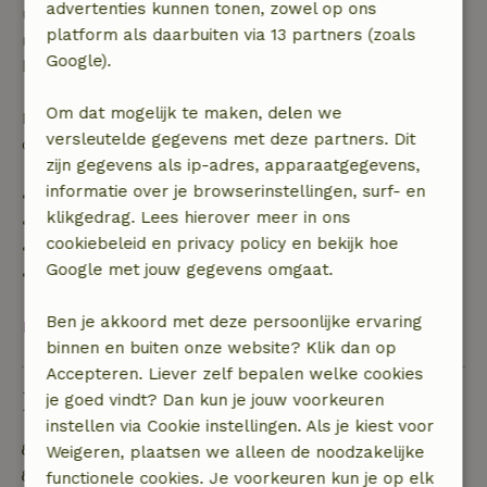
advertenties kunnen tonen, zowel op ons
uur. Bij annulering binnen gestelde periode heb je
platform als daarbuiten via 13 partners (zoals
recht op volledige terugbetaling van het
Google).
boekingsbedrag.
Om dat mogelijk te maken, delen we
Daarna krijg je een deel van de reissom en 100% van
versleutelde gegevens met deze partners. Dit
de borg terugbetaald:
zijn gegevens als ip-adres, apparaatgegevens,
informatie over je browserinstellingen, surf- en
• tot 42 dagen voor aankomst: 70% terugbetaald
klikgedrag. Lees hierover meer in ons
• 42–28 dagen voor aankomst: 40% terugbetaald
cookiebeleid en privacy policy en bekijk hoe
• 28 dagen tot de aankomstdag: 10% terugbetaald
Google met jouw gegevens omgaat.
• op de aankomstdag of later: geen terugbetaling
Ben je akkoord met deze persoonlijke ervaring
Bekijk alles
binnen en buiten onze website? Klik dan op
Accepteren. Liever zelf bepalen welke cookies
Duurzaamheid
je goed vindt? Dan kun je jouw voorkeuren
instellen via Cookie instellingen. Als je kiest voor
Energie label: A
Weigeren, plaatsen we alleen de noodzakelijke
Off grid of voorzien van 100% hernieuwbare
functionele cookies. Je voorkeuren kun je op elk