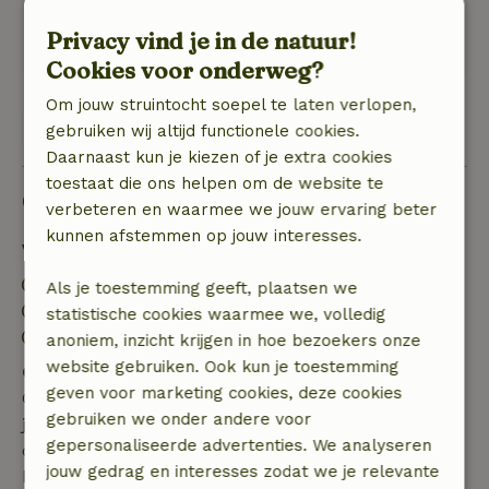
De tuin was onverzorgd maar er is veel natuur
Privacy vind je in de natuur!
in de omgeving om te ontdekken.
Cookies voor onderweg?
Om jouw struintocht soepel te laten verlopen,
Bekijk 1 beoordeling
gebruiken wij altijd functionele cookies.
Daarnaast kun je kiezen of je extra cookies
toestaat die ons helpen om de website te
Goed om te weten
verbeteren en waarmee we jouw ervaring beter
kunnen afstemmen op jouw interesses.
Verblijfdetails
Inchecken: 15:00- 22:00
Als je toestemming geeft, plaatsen we
Uitchecken: 07:00- 12:00
statistische cookies waarmee we, volledig
Contactloos verblijf mogelijk
anoniem, inzicht krijgen in hoe bezoekers onze
website gebruiken. Ook kun je toestemming
Gratis annuleren binnen 7 dagen
geven voor marketing cookies, deze cookies
Gratis annuleren binnen 7 dagen na bevestiging van
gebruiken we onder andere voor
je boeking, bij een boekingsaanvraag meer dan 28
gepersonaliseerde advertenties. We analyseren
dagen voor aanvang. Bij een boeking met aanvang
jouw gedrag en interesses zodat we je relevante
binnen 28 dagen geldt gratis annuleren binnen 24