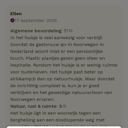
Ellen
17 september 2025
Algemene beoordeling: 7
/10
In het huisje is veel aanwezig voor verblijf.
Doordat de gastvrouw ipv in Noorwegen in
Nederland woont mist er een persoonlijke
touch. Plastic plantjes geven geen sfeer en
inspiratie. Rondom het huisje is er weinig ruimte
voor buitenleven. Het huisje past beter op
airb&amp;b dan op natuurhuisje. Maar doordat
de inrichting compleet is, kun je er goed
verblijven en het geweldige natuurschoon van
Noorwegen ervaren.
Natuur, rust & ruimte: 5
/5
Het huisje ligt in een woonwijk tegen een
berghelling aan een doodlopende weg met
geweldig uitzicht op het dal en de ruige natuur.