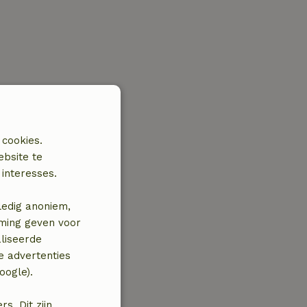
 cookies.
ebsite te
interesses.
ledig anoniem,
mming geven voor
liseerde
e advertenties
oogle).
. Dit zijn