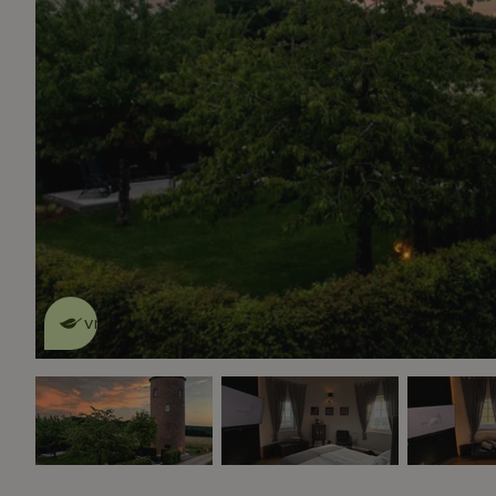
Dit natuurhuisje is eco-
vriendelijk
lees meer