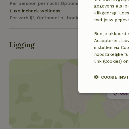
Per persoon per nacht,Optioneel ter plaatse
gegevens als ip-
Luxe incheck wellness
klikgedrag. Lees
Per verblijf, Optioneel bij boeking
met jouw gegev
Ben je akkoord 
Accepteren. Lie
Ligging
instellen via Co
noodzakelijke f
link (Cookies) o
COOKIE INS
Toon 
Strikt noodzak