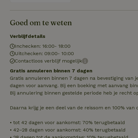
Naam
Naam
Goed om te weten
_nhft_user-creat
Naam
_ga
Verblijfdetails
FPID
_nhftconstraint_s
lowest-price
Inchecken: 16:00- 18:00
Uitchecken: 09:00- 10:00
_uetsid
_nhft_safety-depo
Contactloos verblijf mogelijk
Gratis annuleren binnen 7 dagen
_ga_JRK1QL37RY
_uetvid
Gratis annuleren binnen 7 dagen na bevestiging van j
_nhftconstraint_p
policy
_ttp
dagen voor aanvang. Bij een boeking met aanvang bin
Bij annulering binnen gestelde periode heb je recht o
_nhftconstraint_s
deposit-refund
uid
Daarna krijg je een deel van de reissom en 100% van 
_ttp
_nhft_privacy-pol
• tot 42 dagen voor aankomst: 70% terugbetaald
• 42–28 dagen voor aankomst: 40% terugbetaald
FPAU
IDE
• 28 dagen tot de aankomstdag: 10% terugbetaald
ar_debug