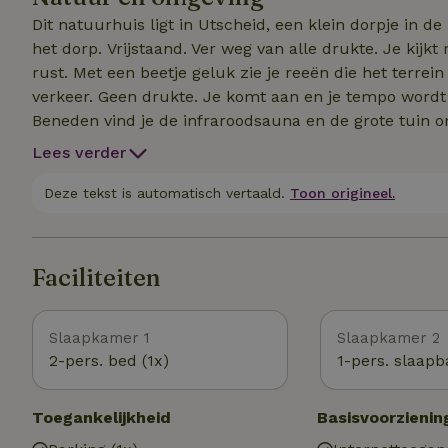
Aankomen. Deur dicht. Tijd voor jezelf.
Dit natuurhuis ligt in Utscheid, een klein dorpje in de zuidelijke Eifel. De toren i
het dorp. Vrijstaand. Ver weg van alle drukte. Je kijkt rechtstreeks uit op het bos. Bomen. De lucht. Diepe
rust. Met een beetje geluk zie je reeën die het terrein naderen. Hier hoor je de wind en
verkeer. Geen drukte. Je komt aan en je tempo wordt rustiger. Boven verblijf je met een prachtig uitzicht.
Beneden vind je de infraroodsauna en de grote tuin om te ontspannen. De liggi
onpraktisch. Winkels in de omgeving zijn met de auto bereikbaar. Op verzoek bezorge
Lees verder
tegen een meerprijs rechtstreeks in je suite. Veel mensen merken al snel dat ze hier willen blijven. Daar is
deze plek precies voor bedoeld.
Deze tekst is automatisch vertaald.
Toon origineel.
Faciliteiten
Slaapkamer 1
Slaapkamer 2
2-pers. bed (1x)
1-pers. slaapb
Toegankelijkheid
Basisvoorzienin