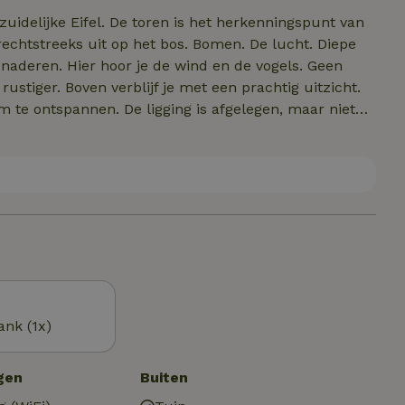
s het herkenningspunt van
 de vogels. Geen
ng is afgelegen, maar niet
n we je het ontbijt
ank (1x)
gen
Buiten