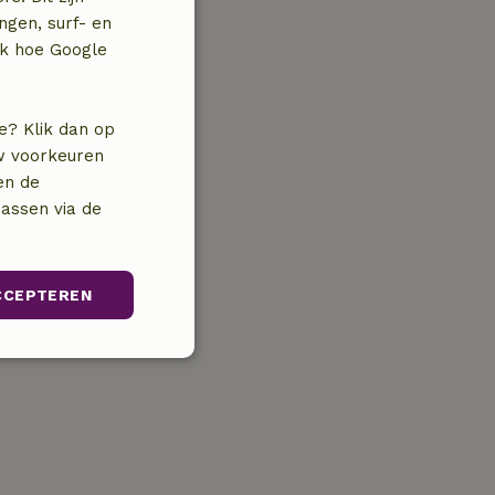
ngen, surf- en
jk hoe Google
e? Klik dan op
uw voorkeuren
en de
assen via de
CCEPTEREN
unctioneel