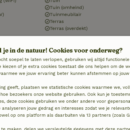
g (WiFi)
Tuin
Tuin (omheind)
V)
Tuinmeubilair
Terras
Terras (overdekt)
d je in de natuur! Cookies voor onderweg?
Badkamer
cht soepel te laten verlopen, gebruiken wij altijd functionele
Sanitaire voorzieningen
 kiezen of je extra cookies toestaat die ons helpen om de w
Badkamer (1x)
aarmee we jouw ervaring beter kunnen afstemmen op jouw 
binatie
Bad
Douche
ing geeft, plaatsen we statistische cookies waarmee we, vol
Toilet
 in hoe bezoekers onze website gebruiken. Ook kun je toeste
es, deze cookies gebruiken we onder andere voor gepersona
e analyseren jouw gedrag en interesses zodat we je relevant
wel op ons platform als daarbuiten via 13 partners (zoals G
€ 33,50
 te maken, delen we versleutelde gegevens met deze partners