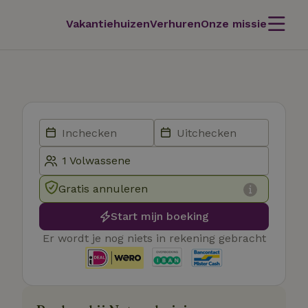
Vakantiehuizen
Verhuren
Onze missie
Gratis annuleren
Start mijn boeking
Er wordt je nog niets in rekening gebracht