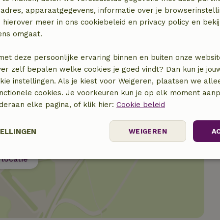
adres, apparaatgegevens, informatie over je browserinstelli
€ 65,00
 hierover meer in ons cookiebeleid en privacy policy en beki
ens omgaat.
met deze persoonlijke ervaring binnen en buiten onze websit
ver zelf bepalen welke cookies je goed vindt? Dan kun je jo
okie instellingen. Als je kiest voor Weigeren, plaatsen we alle
unctionele cookies. Je voorkeuren kun je op elk moment aanp
nderaan elke pagina, of klik hier:
Cookie beleid
TELLINGEN
WEIGEREN
A
locatie
elijk
Prestatie
Targeting
F