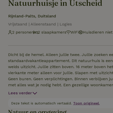
Natuurhuisje in Utscheid
Rijnland-Palts, Duitsland
Vrijstaand | Alleenstaand | Logies
2 personen
2 slaapkamers
WiFi
Huisdieren niet
Dicht bij de hemel. Alleen jullie twee. Jullie zoeken een plek die anders is. Geen hotel. Geen
standaardvakantieappartement. Dit natuurhuis is een omgebouwde watertoren. Vrijstaand. Rustig. Met een
weids uitzicht. Jullie zitten boven. 16 meter boven het dagelijkse leven. Beneden blijft alles anders. 80
vierkante meter alleen voor jullie. Slapen met uitzicht. Wakker worden met licht en ruimte. Geen lawaai.
Geen buren. Geen verplichtingen. Binnen verblijven jullie stijlvol en ontspannen. Een hoogwaardige keuken
met alles wat je nodig hebt. Een gezellige woonkamer om te lezen, te praten, te ontspannen. Een
slaapkamer waar je echt tot rust kunt komen. Op de begane grond wacht de infraroodsauna met douche
Lees verder
op je. Naar buiten gaan. Ontspannen. Opwarmen. Buiten is de tuin helemaal van jou. Whirlpool. Ligstoelen.
Privacy. Overdag zon. ’s Avonds de hemel. ’s Nachts sterren. Twee verdiepingen, twee toiletten. Veel ruimte.
Deze tekst is automatisch vertaald.
Toon origineel.
Smart-tv. Soundbar. Snel wifi. Goede techniek die op de achtergrond blijft. Parkeren direct bij de toren.
Natuur en omgeving