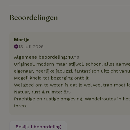
Beoordelingen
Strikt noodzakelijk
accountbeheer. De w
Naam
Martje
_pinterest_ct_ua
13 juli 2026
_tt_enable_cookie
Algemene beoordeling: 10
/10
Origineel, modern maar stijlvol, schoon, alles aanw
eigenaar, heerlijke jacuzzi, fantastisch uitzicht va
CookieScriptCons
Mogelijkheid tot bezorging ontbijt.
Wel goed om te weten is dat je wel veel trap moet l
Natuur, rust & ruimte: 5
/5
VISITOR_PRIVACY
Prachtige en rustige omgeving. Wandelroutes in het
toren.
Bekijk 1 beoordeling