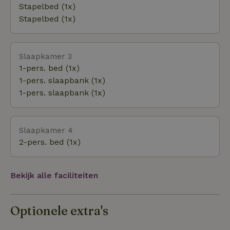
verjaardagen, diploma-uitreikingen, jubilea tot laat -
Stapelbed (1x)
Groepsvakanties: yoga retraite, vrijgezellenfeesten,
Stapelbed (1x)
borrels met vrienden - Slim werken &amp;
teambuilding: werken midden in de natuur
Slaapkamer 3
1-pers. bed (1x)
1-pers. slaapbank (1x)
1-pers. slaapbank (1x)
Slaapkamer 4
2-pers. bed (1x)
Bekijk alle faciliteiten
Optionele extra's