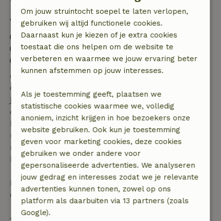
Om jouw struintocht soepel te laten verlopen,
Verblijfdetails
gebruiken wij altijd functionele cookies.
Daarnaast kun je kiezen of je extra cookies
Inchecken: 11:00- 20:00
toestaat die ons helpen om de website te
Uitchecken: 11:00- 12:00
verbeteren en waarmee we jouw ervaring beter
Vuurwerkvrije omgeving
kunnen afstemmen op jouw interesses.
Gratis annuleren binnen 7 dagen
Gratis annuleren binnen 7 dagen na bevestiging van
Als je toestemming geeft, plaatsen we
je boeking, bij een boekingsaanvraag meer dan 28
statistische cookies waarmee we, volledig
dagen voor aanvang. Bij een boeking met aanvang
anoniem, inzicht krijgen in hoe bezoekers onze
binnen 28 dagen geldt gratis annuleren binnen 24
website gebruiken. Ook kun je toestemming
uur. Bij annulering binnen gestelde periode heb je
geven voor marketing cookies, deze cookies
recht op volledige terugbetaling van het
gebruiken we onder andere voor
boekingsbedrag.
gepersonaliseerde advertenties. We analyseren
jouw gedrag en interesses zodat we je relevante
Daarna krijg je een deel van de reissom en 100% van
advertenties kunnen tonen, zowel op ons
de borg terugbetaald:
platform als daarbuiten via 13 partners (zoals
Google).
• tot 42 dagen voor aankomst: 70% terugbetaald