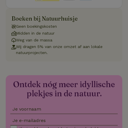
zonder de strikt noodzakelijke cookies.
Aanbieder
/
Naam
Vervaldatum
Om
Boeken bij Natuurhuisje
Domein
_pinterest_ct_ua
Pinterest Inc.
1 jaar
De
Geen boekingskosten
.ct.pinterest.com
wo
Midden in de natuur
re
Pi
Weg van de massa
Ma
Wij dragen 5% van onze omzet af aan lokale
_tt_enable_cookie
.natuurhuisje.be
3 maanden
De
natuurprojecten.
wo
o
vo
de
be
ge
co
Ontdek nóg meer idyllische
we
on
plekjes in de natuur.
CookieScriptConsent
CookieScript
4 weken 2
De
Google
.natuurhuisje.be
dagen
wo
Privacy Policy
do
Sc
Je voornaam
se
co
va
Je e-mailadres
on
co