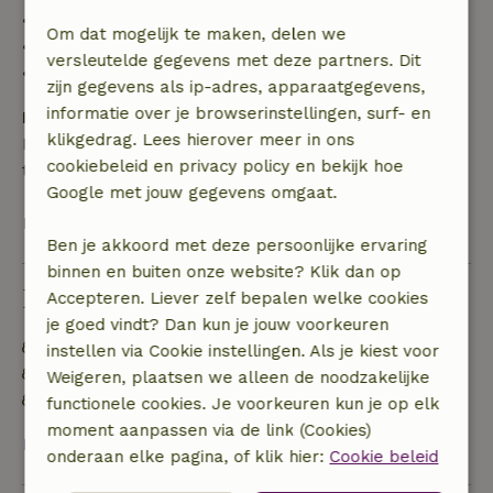
• 42–28 dagen voor aankomst: 40% terugbetaald
Om dat mogelijk te maken, delen we
• 28 dagen tot de aankomstdag: 10% terugbetaald
versleutelde gegevens met deze partners. Dit
• op de aankomstdag of later: geen terugbetaling
zijn gegevens als ip-adres, apparaatgegevens,
informatie over je browserinstellingen, surf- en
Borg
klikgedrag. Lees hierover meer in ons
Een borg van € 300,00 is van toepassing. Je wordt
cookiebeleid en privacy policy en bekijk hoe
terugbetaald na het uitchecken.
Google met jouw gegevens omgaat.
Bekijk alles
Ben je akkoord met deze persoonlijke ervaring
binnen en buiten onze website? Klik dan op
Duurzaamheid
Accepteren. Liever zelf bepalen welke cookies
je goed vindt? Dan kun je jouw voorkeuren
Gebouwd met natuurlijke bouwmaterialen
instellen via Cookie instellingen. Als je kiest voor
Voedselverspilling is geminimaliseerd
Weigeren, plaatsen we alleen de noodzakelijke
Duurzame inventaris
functionele cookies. Je voorkeuren kun je op elk
moment aanpassen via de link (Cookies)
Bekijk alles
onderaan elke pagina, of klik hier:
Cookie beleid