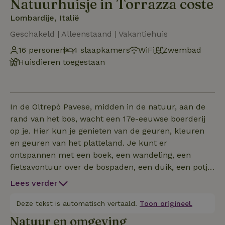
Natuurhuisje in Torrazza coste
Lombardije, Italië
Geschakeld | Alleenstaand | Vakantiehuis
16 personen
4 slaapkamers
WiFi
Zwembad
Huisdieren toegestaan
In de Oltrepò Pavese, midden in de natuur, aan de
rand van het bos, wacht een 17e-eeuwse boerderij
op je. Hier kun je genieten van de geuren, kleuren
en geuren van het platteland. Je kunt er
ontspannen met een boek, een wandeling, een
fietsavontuur over de bospaden, een duik, een potje
tafelvoetbal en een goed glas wijn. Wat je vindt: -
Lees verder
Individuele en groepskamers - Grote woonkamer
met open haard - Volledig uitgeruste keuken - Grote
Deze tekst is automatisch vertaald.
Toon origineel.
tuin met zoutwaterzwembad - Uitzicht op de
Natuur en omgeving