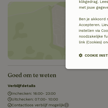
klikgedrag. Lees
met jouw gegev
Ben je akkoord 
Accepteren. Lie
Toon 
instellen via Co
noodzakelijke f
link (Cookies) o
COOKIE INS
Strikt noodzak
Goed om te weten
Verblijfdetails
Inchecken: 16:00- 23:00
Uitchecken: 07:00- 10:00
Contactloos verblijf mogelijk