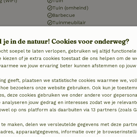
g (WiFi)
Tuin
Tuin (omheind)
Barbecue
Tuinmeubilair
Terras
d je in de natuur! Cookies voor onderweg?
cht soepel te laten verlopen, gebruiken wij altijd functionele
 kiezen of je extra cookies toestaat die ons helpen om de w
Badkamer
aarmee we jouw ervaring beter kunnen afstemmen op jouw 
Badkamer (1x)
binatie
Bad
ing geeft, plaatsen we statistische cookies waarmee we, vol
Douche
 in hoe bezoekers onze website gebruiken. Ook kun je toeste
Toilet
es, deze cookies gebruiken we onder andere voor gepersona
e analyseren jouw gedrag en interesses zodat we je relevant
wel op ons platform als daarbuiten via 13 partners (zoals G
 te maken, delen we versleutelde gegevens met deze partners
adres, apparaatgegevens, informatie over je browserinstelli