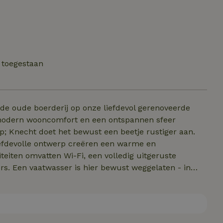
 toegestaan
e oude boerderij op onze liefdevol gerenoveerde
 modern wooncomfort en een ontspannen sfeer
; Knecht doet het bewust een beetje rustiger aan.
iefdevolle ontwerp creëren een warme en
teiten omvatten Wi-Fi, een volledig uitgeruste
. Een vaatwasser is hier bewust weggelaten - in
voel. Fietsen en e-bikes kunnen veilig worden
 Ideaal voor stellen, kleine gezinnen en iedereen die
leven.