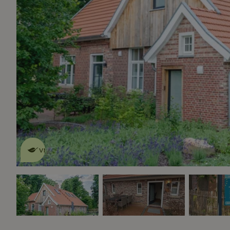
Dit natuurhuisje is eco-
vriendelijk
lees meer