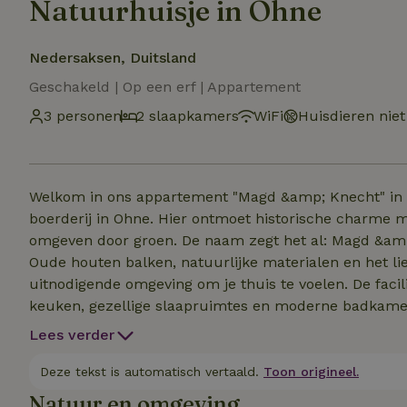
Natuurhuisje in Ohne
Nedersaksen, Duitsland
Geschakeld | Op een erf | Appartement
3 personen
2 slaapkamers
WiFi
Huisdieren niet
Welkom in ons appartement "Magd &amp; Knecht" in d
boerderij in Ohne. Hier ontmoet historische charme
omgeven door groen. De naam zegt het al: Magd &amp
Oude houten balken, natuurlijke materialen en het l
uitnodigende omgeving om je thuis te voelen. De facili
keuken, gezellige slaapruimtes en moderne badkamers
overeenstemming met het oorspronkelijke boerderijge
Lees verder
gestald en opgeladen in de afsluitbare fietsenstalling.
wil genieten van rust, natuur en het echte plattelands
Deze tekst is automatisch vertaald.
Toon origineel.
Natuur en omgeving