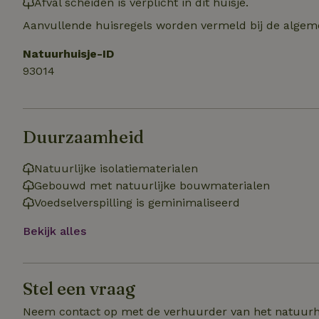
Afval scheiden is verplicht in dit huisje.
Naam
Naam
Aanvullende huisregels worden vermeld bij de algeme
_nhft_user-creat
Naam
_ga
Natuurhuisje-ID
FPID
_nhftconstraint_s
93014
lowest-price
_uetsid
_nhft_safety-depo
Duurzaamheid
_ga_JRK1QL37RY
_uetvid
_nhftconstraint_p
Natuurlijke isolatiematerialen
policy
_ttp
Gebouwd met natuurlijke bouwmaterialen
_nhftconstraint_s
Voedselverspilling is geminimaliseerd
deposit-refund
uid
_ttp
Bekijk alles
_nhft_privacy-pol
FPAU
IDE
Stel een vraag
ar_debug
Neem contact op met de verhuurder van het natuurh