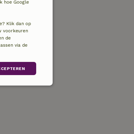
jk hoe Google
e? Klik dan op
uw voorkeuren
en de
assen via de
CCEPTEREN
unctioneel