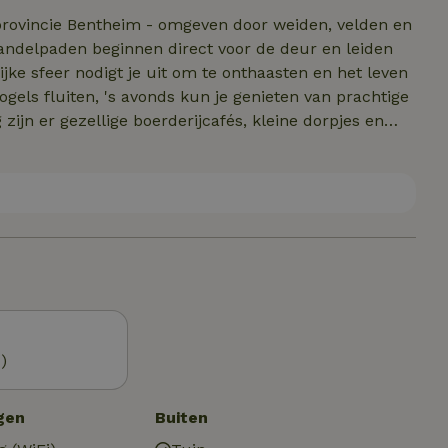
e provincie Bentheim - omgeven door weiden, velden en
 wandelpaden beginnen direct voor de deur en leiden
ke sfeer nodigt je uit om te onthaasten en het leven
vogels fluiten, 's avonds kun je genieten van prachtige
jn er gezellige boerderijcafés, kleine dorpjes en
rs, natuurliefhebbers en rustzoekers vinden hier de
Of het nu gaat om een actieve korte vakantie of
ur, ontspanning en een echt boerenerfgevoel.
)
gen
Buiten