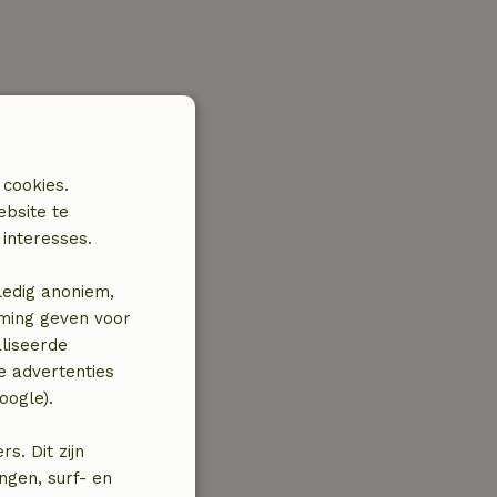
 cookies.
ebsite te
interesses.
ledig anoniem,
mming geven voor
liseerde
e advertenties
oogle).
. Dit zijn
ngen, surf- en