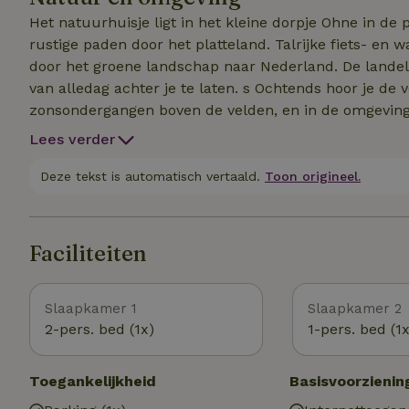
Het natuurhuisje ligt in het kleine dorpje Ohne in d
rustige paden door het platteland. Talrijke fiets- en
door het groene landschap naar Nederland. De landelij
van alledag achter je te laten. s Ochtends hoor je de 
zonsondergangen boven de velden, en in de omgeving zi
excursiebestemmingen zoals Kasteel Bentheim. Fietse
Lees verder
ideale omstandigheden voor een ontspannen vakantie. 
rustige dagen op het platteland - hier ervaar je natu
Deze tekst is automatisch vertaald.
Toon origineel.
Faciliteiten
Slaapkamer 1
Slaapkamer 2
2-pers. bed (1x)
1-pers. bed (1x
Toegankelijkheid
Basisvoorzienin