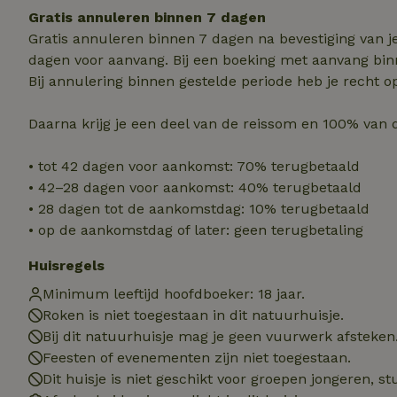
Gratis annuleren binnen 7 dagen
Strikt noodzakelijk
accountbeheer. De w
Gratis annuleren binnen 7 dagen na bevestiging van j
dagen voor aanvang. Bij een boeking met aanvang bin
Naam
Bij annulering binnen gestelde periode heb je recht o
_pinterest_ct_ua
Daarna krijg je een deel van de reissom en 100% van 
_tt_enable_cookie
• tot 42 dagen voor aankomst: 70% terugbetaald
• 42–28 dagen voor aankomst: 40% terugbetaald
CookieScriptCons
• 28 dagen tot de aankomstdag: 10% terugbetaald
• op de aankomstdag of later: geen terugbetaling
VISITOR_PRIVACY
Huisregels
Minimum leeftijd hoofdboeker: 18 jaar.
Roken is niet toegestaan in dit natuurhuisje.
Bij dit natuurhuisje mag je geen vuurwerk afsteken
Feesten of evenementen zijn niet toegestaan.
Dit huisje is niet geschikt voor groepen jongeren, 