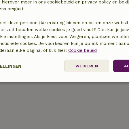
 hierover meer in ons cookiebeleid en privacy policy en beki
ens omgaat.
met deze persoonlijke ervaring binnen en buiten onze websit
ver zelf bepalen welke cookies je goed vindt? Dan kun je jo
locatie
okie instellingen. Als je kiest voor Weigeren, plaatsen we alle
unctionele cookies. Je voorkeuren kun je op elk moment aanp
nderaan elke pagina, of klik hier:
Cookie beleid
TELLINGEN
WEIGEREN
A
elijk
Prestatie
Targeting
F
Strikt noodzakelijk
Prestatie
Targeting
Functioneel