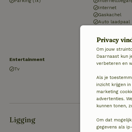
Parking (1x)
Internettoegan
Internet
Gaskachel
Auto laadpaal
Drinkwater
Warm water
Privacy vin
Elektriciteit
Om jouw struinto
Daarnaast kun je
Entertainment
Keuken
verbeteren en w
Tv
Keuken
Koel-/vriescom
Als je toestemm
Oven
inzicht krijgen
Gasfornuis
marketing cooki
advertenties. W
kunnen tonen, zo
Ligging
Om dat mogelijk
gegevens als ip-