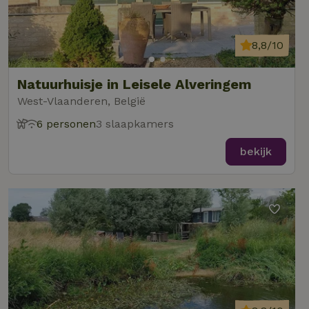
8,8/10
Natuurhuisje in Leisele Alveringem
West-Vlaanderen, België
6 personen
3 slaapkamers
bekijk