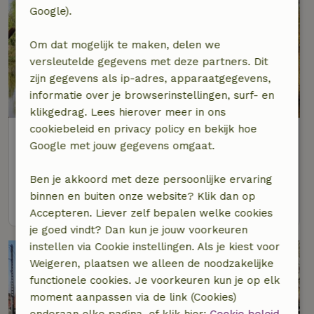
Google).
Om dat mogelijk te maken, delen we
versleutelde gegevens met deze partners. Dit
zijn gegevens als ip-adres, apparaatgegevens,
9,2/10
informatie over je browserinstellingen, surf- en
klikgedrag. Lees hierover meer in ons
cookiebeleid en privacy policy en bekijk hoe
Natuurhuisje in zarren
Google met jouw gegevens omgaat.
West-Vlaanderen, België
2 personen
1 slaapkamer
Ben je akkoord met deze persoonlijke ervaring
binnen en buiten onze website? Klik dan op
bekijk
Accepteren. Liever zelf bepalen welke cookies
je goed vindt? Dan kun je jouw voorkeuren
instellen via Cookie instellingen. Als je kiest voor
Weigeren, plaatsen we alleen de noodzakelijke
functionele cookies. Je voorkeuren kun je op elk
moment aanpassen via de link (Cookies)
onderaan elke pagina, of klik hier:
Cookie beleid