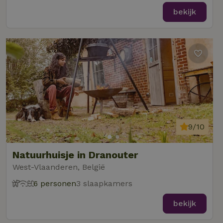
bekijk
9/10
Natuurhuisje in Dranouter
West-Vlaanderen, België
6 personen
3 slaapkamers
bekijk