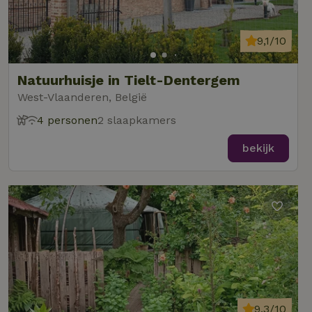
9,1/10
Natuurhuisje in Tielt-Dentergem
West-Vlaanderen, België
4 personen
2 slaapkamers
bekijk
9,3/10