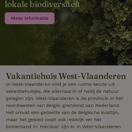
lokale biodiversiteit
Meer informatie
Naam
Aanbieder
/
Domein
Verval
Aanbieder
/
Naam
Vervaldatum
Omschrijving
_nhft_user-create-account
www.natuurhuisje.be
Sess
Domein
_ga
Google LLC
1 jaar 1
Deze cookie
Aanbieder
/
Naam
Vervaldatum
.natuurhuisje.be
maand
is gekoppeld 
Domein
Google Univer
Analytics - wa
FPID
Google
1 jaar 1
_nhftconstraint_search-
www.natuurhuisje.be
Sess
belangrijke u
.natuurhuisje.be
maand
lowest-price
is van de mee
algemeen gebr
analyseservic
Google. Deze
Vakantiehuis West-Vlaanderen
cookie wordt
_nhft_safety-deposit-refund
www.natuurhuisje.be
Sess
gebruikt om u
gebruikers te
In West-Vlaanderen vind je een ruime keuze uit
_uetsid
Microsoft
1 dag
onderscheide
Corporation
door een
vakantiehuisjes, die allemaal in of nabij de natuur
.natuurhuisje.be
willekeurig
gelegen zijn. West-Vlaanderen is de provincie in het
gegenereerd
nummer toe t
noordwesten van België, grenzend aan Nederland.
wijzen als klan
Het is opgen
Het omvat een gedeelte van de Belgische kustlijn,
_nhftconstraint_privacy-
www.natuurhuisje.be
Sess
in elk
policy
maar het gebied loopt ook redelijk ver het
paginaverzoek
een site en w
_uetvid
Microsoft
1 jaar
binnenland in. Hierdoor zijn er in West-Vlaanderen
gebruikt om
Corporation
bezoekers-, s