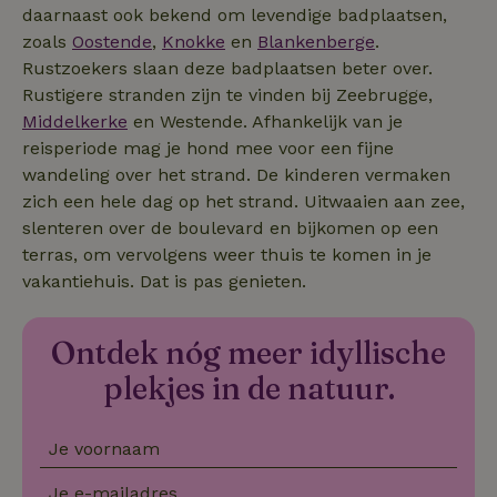
daarnaast ook bekend om levendige badplaatsen,
zoals
Oostende
,
Knokke
en
Blankenberge
.
Rustzoekers slaan deze badplaatsen beter over.
ttcsid_D3OACIBC77U816ERVJKG
.natuurhuisje.be
3 maanden
Rustigere stranden zijn te vinden bij Zeebrugge,
ttcsid
.natuurhuisje.be
3 maanden
Middelkerke
en Westende. Afhankelijk van je
YSC
Google LLC
Sessie
reisperiode mag je hond mee voor een fijne
.youtube.com
wandeling over het strand. De kinderen vermaken
zich een hele dag op het strand. Uitwaaien aan zee,
slenteren over de boulevard en bijkomen op een
terras, om vervolgens weer thuis te komen in je
_nhftconstraint_search-
www.natuurhuisje.be
Sess
geo-json
vakantiehuis. Dat is pas genieten.
Ontdek nóg meer idyllische
_nhftconstraint_translations
www.natuurhuisje.be
Sess
plekjes in de natuur.
Je voornaam
_nhft_translations
www.natuurhuisje.be
Sess
Je e-mailadres