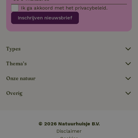
Ik ga akkoord met het
privacybeleid
.
Inschrijven nieuwsbrief
_nhft_term-search
www.natuurhuisje.be
Sess
Types
_nhftconstraint_open-gds-
www.natuurhuisje.be
Sess
onboarding
Thema’s
Onze natuur
_nhft_search-lowest-price
www.natuurhuisje.be
Sess
Overig
_nhftconstraint_term-
www.natuurhuisje.be
Sess
search
© 2026 Natuurhuisje B.V.
Disclaimer