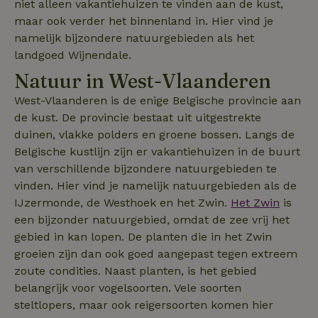
niet alleen vakantiehuizen te vinden aan de kust,
.natuurhuisje.be
en
_nhftconstraint_safety-
www.natuurhuisje.be
campagnegeg
Sess
maar ook verder het binnenland in. Hier vind je
deposit-refund
te berekenen 
namelijk bijzondere natuurgebieden als het
de
analyserappor
landgoed Wijnendale.
van de site.
Natuur in West-Vlaanderen
_ga_JRK1QL37RY
_nhft_privacy-policy
.natuurhuisje.be
www.natuurhuisje.be
1 jaar 1
Deze cookie w
Sess
maand
gebruikt door
uid
.criteo.com
1 jaar
Google Analyt
West-Vlaanderen is de enige Belgische provincie aan
om de sessies
de kust. De provincie bestaat uit uitgestrekte
te behouden.
duinen, vlakke polders en groene bossen. Langs de
_ttp
FPAU
.tiktok.com
.natuurhuisje.be
3 maanden
Deze cookie w
3 maa
gebruikt om
Belgische kustlijn zijn er vakantiehuizen in de buurt
gebruikersinte
van verschillende bijzondere natuurgebieden te
en -gedrag op
website te vo
vinden. Hier vind je namelijk natuurgebieden als de
voor siteprest
en gebruiksan
IJzermonde, de Westhoek en het Zwin.
Het Zwin
is
Deze informat
een bijzonder natuurgebied, omdat de zee vrij het
wordt gebruik
de
gebied in kan lopen. De planten die in het Zwin
gebruikerserv
IDE
Google LLC
1 jaar
te verbeteren
groeien zijn dan ook goed aangepast tegen extreem
.doubleclick.net
functionaliteit
de website te
zoute condities. Naast planten, is het gebied
optimaliseren.
belangrijk voor vogelsoorten. Vele soorten
_ttp
.natuurhuisje.be
3 maanden
Deze cookie w
steltlopers, maar ook reigersoorten komen hier
_nhftconstraint_new-
www.natuurhuisje.be
gebruikt om
Sess