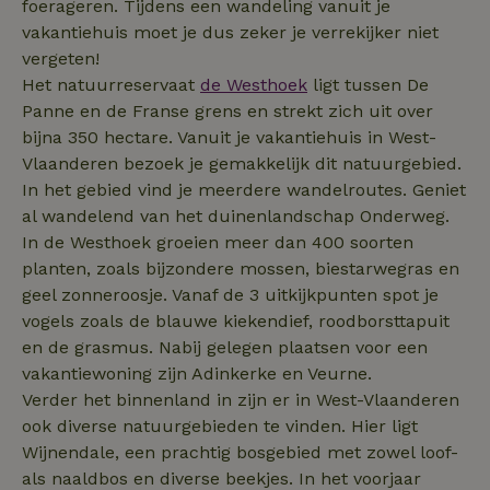
calendar
gebruikersinte
foerageren. Tijdens een wandeling vanuit je
en -gedrag op
vakantiehuis moet je dus zeker je verrekijker niet
website te vo
voor siteprest
vergeten!
en gebruiksan
Deze informat
_nhftconstraint_search-
www.natuurhuisje.be
Sess
Het natuurreservaat
de Westhoek
ligt tussen De
_fbp
Meta Platform
3 maanden
wordt gebruik
group-locations
Inc.
de
Panne en de Franse grens en strekt zich uit over
.natuurhuisje.be
gebruikerserv
bijna 350 hectare. Vanuit je vakantiehuis in West-
te verbeteren
functionaliteit
Vlaanderen bezoek je gemakkelijk dit natuurgebied.
de website te
_cfuvid
.challenges.cloudflare.com
Sess
optimaliseren.
In het gebied vind je meerdere wandelroutes. Geniet
al wandelend van het duinenlandschap Onderweg.
ar_debug
.pinterest.com
1 jaar
Dit cookie wor
VISITOR_INFO1_LIVE
Google LLC
5 maanden
gebruikt voor 
In de Westhoek groeien meer dan 400 soorten
.youtube.com
4 weken
oplossen van
problemen en
planten, zoals bijzondere mossen, biestarwegras en
analytische
geel zonneroosje. Vanaf de 3 uitkijkpunten spot je
doeleinden,
bedoeld om f
vogels zoals de blauwe kiekendief, roodborsttapuit
op te sporen 
diensten te
en de grasmus. Nabij gelegen plaatsen voor een
verbeteren do
inzicht te gev
vakantiewoning zijn Adinkerke en Veurne.
hoe de websit
Verder het binnenland in zijn er in West-Vlaanderen
functioneert.
_nhft_search-group-
www.natuurhuisje.be
Sess
locations
ook diverse natuurgebieden te vinden. Hier ligt
__Secure-
.youtube.com
5 maanden
Dit is een int
ROLLOUT_TOKEN
4 weken
cookie die do
Wijnendale, een prachtig bosgebied met zowel loof-
MUID
Microsoft
1 jaar
Google wordt
Corporation
als naaldbos en diverse beekjes. In het voorjaar
gebruikt om
.bing.com