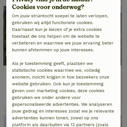
Cookies voor onderweg?
Om jouw struintocht soepel te laten verlopen,
gebruiken wij altijd functionele cookies.
Daarnaast kun je kiezen of je extra cookies
toestaat die ons helpen om de website te
verbeteren en waarmee we jouw ervaring beter
kunnen afstemmen op jouw interesses.
9,4/10
Als je toestemming geeft, plaatsen we
statistische cookies waarmee we, volledig
Natuurhuisje in Alveringem
anoniem, inzicht krijgen in hoe bezoekers onze
West-Vlaanderen, België
website gebruiken. Ook kun je toestemming
6 personen
3 slaapkamers
geven voor marketing cookies, deze cookies
gebruiken we onder andere voor
bekijk
gepersonaliseerde advertenties. We analyseren
jouw gedrag en interesses zodat we je relevante
advertenties kunnen tonen, zowel op ons
platform als daarbuiten via 13 partners (zoals