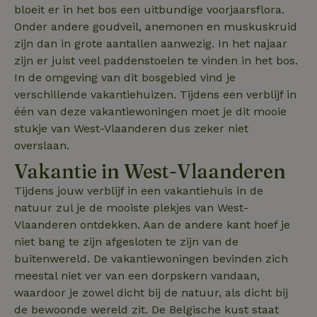
geleidelijke uit
bloeit er in het bos een uitbundige voorjaarsflora.
van nieuwe
functionaliteit
Onder andere goudveil, anemonen en muskuskruid
A/B-testen te
_nhft_open-gds-onboarding
www.natuurhuisje.be
Sess
beheren
zijn dan in grote aantallen aanwezig. In het najaar
zijn er juist veel paddenstoelen te vinden in het bos.
In de omgeving van dit bosgebied vind je
verschillende vakantiehuizen. Tijdens een verblijf in
één van deze vakantiewoningen moet je dit mooie
nature_house_session
www.natuurhuisje.be
1 we
stukje van West-Vlaanderen dus zeker niet
_nhft_new-calendar
www.natuurhuisje.be
Sess
overslaan.
_gcl_au
Google LLC
3 maanden
Vakantie in West-Vlaanderen
.natuurhuisje.be
Tijdens jouw verblijf in een vakantiehuis in de
natuur zul je de mooiste plekjes van West-
Vlaanderen ontdekken. Aan de andere kant hoef je
_nhftconstraint_user-
www.natuurhuisje.be
Sess
niet bang te zijn afgesloten te zijn van de
create-account
buitenwereld. De vakantiewoningen bevinden zich
meestal niet ver van een dorpskern vandaan,
_pin_unauth
Pinterest Inc.
1 jaar
waardoor je zowel dicht bij de natuur, als dicht bij
FPLC
.natuurhuisje.be
20 u
.natuurhuisje.be
de bewoonde wereld zit. De Belgische kust staat