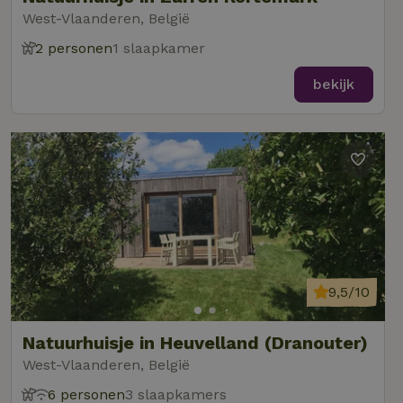
West-Vlaanderen, België
2 personen
1 slaapkamer
bekijk
9,5/10
Natuurhuisje in Heuvelland (Dranouter)
West-Vlaanderen, België
6 personen
3 slaapkamers