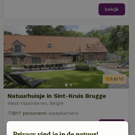
bekijk
9,6/10
Natuurhuisje in Sint-Kruis Brugge
West-Vlaanderen, België
17 personen
6 slaapkamers
bekijk
Privacy vind je in de natuur!