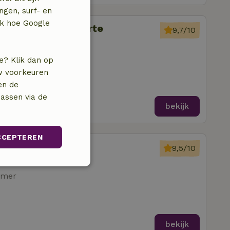
ngen, surf- en
jk hoe Google
 Germain de Calberte
9,7/10
amers
e? Klik dan op
uw voorkeuren
en de
assen via de
bekijk
CCEPTEREN
LAUGNAC
9,5/10
unctioneel
amer
bekijk