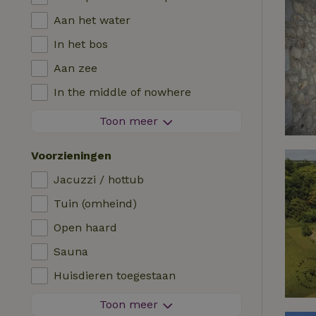
Aan het water
In het bos
Aan zee
In the middle of nowhere
Tussen de velden
Toon meer
Met uitzicht
Voorzieningen
In de polder
Jacuzzi / hottub
In de bergen
Tuin (omheind)
Helemaal alleen
Open haard
In een boomgaard
Sauna
Viswater in de buurt
Huisdieren toegestaan
Vuurwerkvrije omgeving
Toon meer