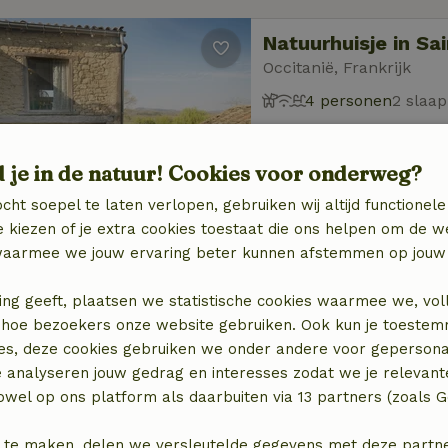
Natuurhuisje in Sa
Occitanië, Frankrijk
4 personen
2 slaa
d je in de natuur! Cookies voor onderweg?
cht soepel te laten verlopen, gebruiken wij altijd functionele
 kiezen of je extra cookies toestaat die ons helpen om de w
aarmee we jouw ervaring beter kunnen afstemmen op jouw 
Natuurhuisje in Te
Occitanië, Frankrijk
ing geeft, plaatsen we statistische cookies waarmee we, vol
 in hoe bezoekers onze website gebruiken. Ook kun je toeste
4 personen
2 slaapk
es, deze cookies gebruiken we onder andere voor gepersona
e analyseren jouw gedrag en interesses zodat we je relevant
wel op ons platform als daarbuiten via 13 partners (zoals G
 te maken, delen we versleutelde gegevens met deze partners