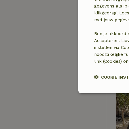
gegevens als ip-
klikgedrag. Lees
met jouw gegev
Ben je akkoord 
Accepteren. Lie
instellen via Co
noodzakelijke f
link (Cookies) o
COOKIE INS
Strikt noodzak