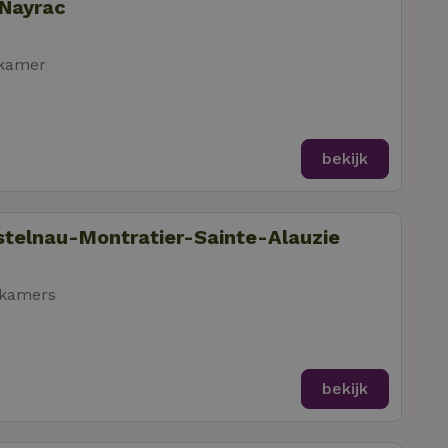
 Nayrac
pkamer
bekijk
astelnau-Montratier-Sainte-Alauzie
pkamers
bekijk