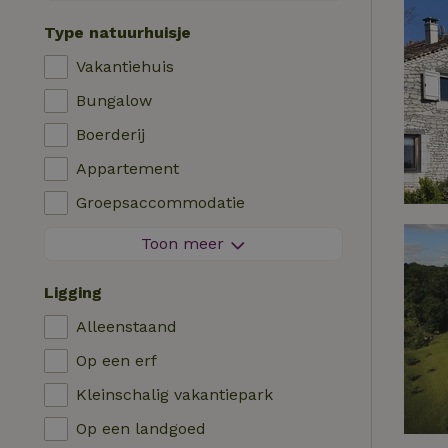
Contactloos verblijf
Type natuurhuisje
Direct boekbaar
Vakantiehuis
Wasmachine
Bungalow
Afwasmachine
Boerderij
Tuinmeubilair
Appartement
Internettoegang (WiFi)
Groepsaccommodatie
Koel-/vriescombinatie
Tiny house
Toon meer
Tuin
B&B
Tv
Ligging
Landhuis
Internet
Alleenstaand
Chalet
Oven
Op een erf
Villa
Barbecue
Kleinschalig vakantiepark
Glamping
Verwarming (CV)
Op een landgoed
Blokhut