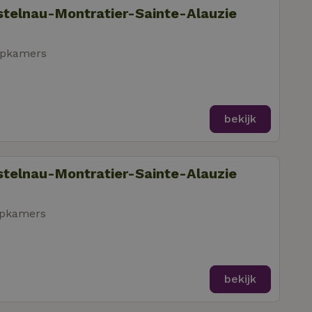
astelnau-Montratier-Sainte-Alauzie
apkamers
bekijk
astelnau-Montratier-Sainte-Alauzie
apkamers
bekijk