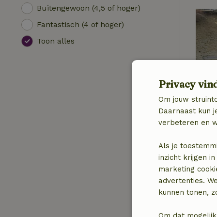
Buitengewoon (4,5 of hoger)
Fantastisch (4 of hoger)
Toon alles
Privacy vin
Om jouw struinto
Daarnaast kun je
verbeteren en w
Als je toestemm
inzicht krijgen
marketing cooki
advertenties. W
kunnen tonen, zo
Om dat mogelijk