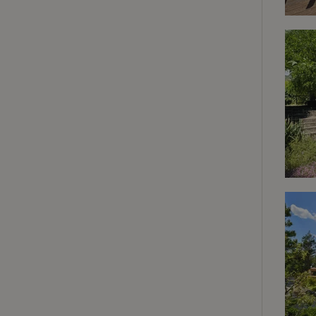
Strikt noodzakelijk
accountbeheer. De w
Naam
_pinterest_ct_ua
_tt_enable_cookie
CookieScriptCons
VISITOR_PRIVACY