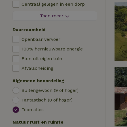
Kinderstoel
Centraal gelegen in een dorp
Logies
Kinderbed
Aan de rand van een dorp
Toon meer
Pipowagen
Bad
Op een eiland
Cabin
Duurzaamheid
Auto laadpaal
Safaritent
Openbaar vervoer
Zwembad (gemeenschappelijk)
Kampeerplek
100% hernieuwbare energie
Rolstoel toegankelijk
Yurt
Eten uit eigen tuin
Zwembad (privé)
Boot
Afvalscheiding
Boomhut
Algemene beoordeling
Wikkelhuisje
Buitengewoon (9 of hoger)
Fantastisch (8 of hoger)
Toon alles
Natuur rust en ruimte