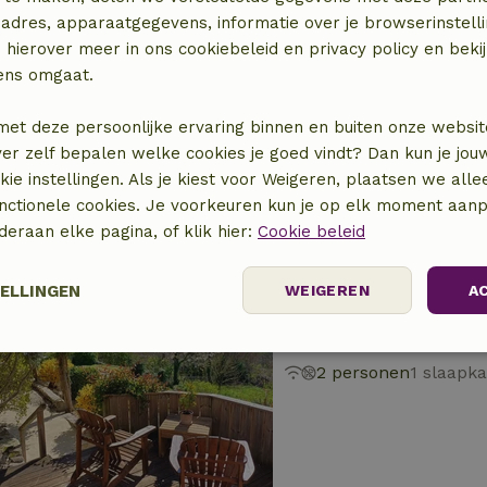
adres, apparaatgegevens, informatie over je browserinstelli
 hierover meer in ons cookiebeleid en privacy policy en beki
Natuurhuisje in St
ens omgaat.
Occitanië, Frankrijk
4 personen
2 slaapk
met deze persoonlijke ervaring binnen en buiten onze websit
ver zelf bepalen welke cookies je goed vindt? Dan kun je jo
okie instellingen. Als je kiest voor Weigeren, plaatsen we alle
unctionele cookies. Je voorkeuren kun je op elk moment aanp
nderaan elke pagina, of klik hier:
Cookie beleid
TELLINGEN
WEIGEREN
A
Natuurhuisje in F
Occitanië, Frankrijk
elijk
Prestatie
Targeting
F
2 personen
1 slaapk