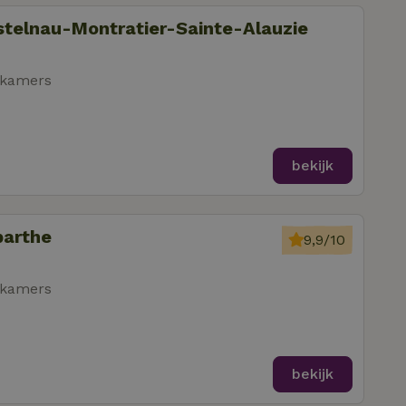
astelnau-Montratier-Sainte-Alauzie
pkamers
bekijk
barthe
9,9/10
pkamers
bekijk