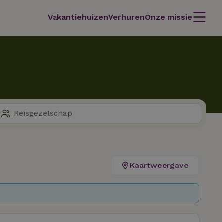
Vakantiehuizen
Verhuren
Onze missie
Kaartweergave