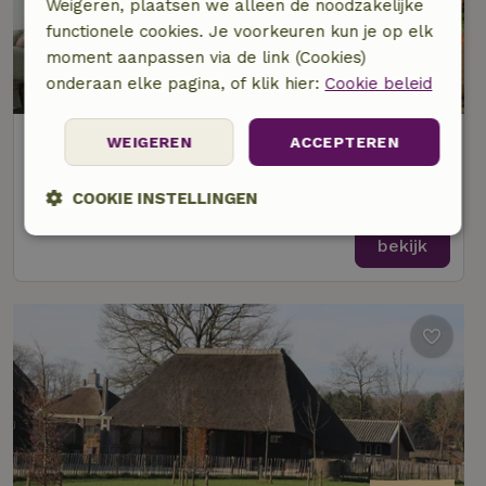
Weigeren, plaatsen we alleen de noodzakelijke
functionele cookies. Je voorkeuren kun je op elk
moment aanpassen via de link (Cookies)
9,6/10
onderaan elke pagina, of klik hier:
Cookie beleid
Natuurhuisje in Ulvenhout
WEIGEREN
ACCEPTEREN
Noord-Brabant, Nederland
COOKIE INSTELLINGEN
2 personen
1 slaapkamer
Strikt
Prestatie
Targeting
bekijk
noodzakelijk
Functioneel