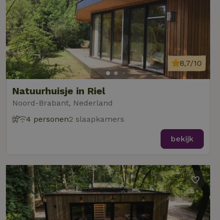
8,7/10
Natuurhuisje in Riel
Noord-Brabant, Nederland
4 personen
2 slaapkamers
bekijk