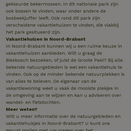
locations
gekleurde bekermossen. In dit nationale park zijn
__Secure-
.youtube.com
5 maanden
Dit is een int
ook bossen te vinden, waar onder andere de
ROLLOUT_TOKEN
4 weken
cookie die do
MUID
Microsoft
1 jaar
Google wordt
bosbeekjuffer leeft. Ook rond dit park zijn
Corporation
gebruikt om
.bing.com
geleidelijke uit
verscheidene vakantiehuizen te vinden, die vlakbij
van nieuwe
het park gesitueerd zijn.
functionaliteit
A/B-testen te
_nhft_open-gds-onboarding
www.natuurhuisje.be
Sess
Vakantiehuizen in Noord-Brabant
beheren
In Noord-Brabant kunnen wij u een ruime keuze in
vakantiehuizen aanbieden. Wilt u graag de
Biesbosch bezoeken, of juist de Groote Peel? Bij alle
bekende natuurgebieden is wel een vakantiehuis te
nature_house_session
www.natuurhuisje.be
1 we
vinden. Ook op de minder bekende natuurplekken is
van alles te beleven. De eigenaar van de
_nhft_new-calendar
www.natuurhuisje.be
Sess
_gcl_au
Google LLC
3 maanden
vakantiewoning weet u vaak de mooiste plekjes in
.natuurhuisje.be
de omgeving aan te wijzen en kan u adviseren over
wandel- en fietstochten.
Meer weten?
Wilt u meer informatie over de natuurgebieden en
_nhftconstraint_user-
www.natuurhuisje.be
Sess
vakantiehuisjes in Noord-Brabant? U kunt ons
create-account
gerust mailen met uw vragen over het