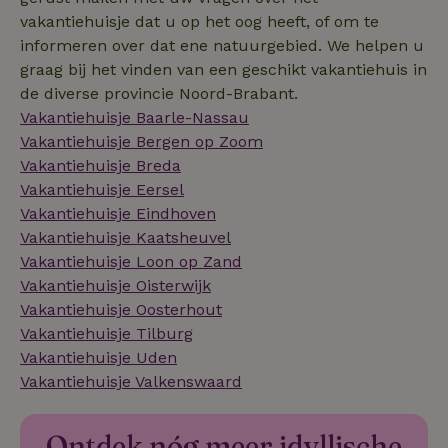
vakantiehuisje dat u op het oog heeft, of om te
_pin_unauth
Pinterest Inc.
1 jaar
informeren over dat ene natuurgebied. We helpen u
FPLC
.natuurhuisje.be
20 u
.natuurhuisje.be
graag bij het vinden van een geschikt vakantiehuis in
de diverse provincie Noord-Brabant.
Vakantiehuisje Baarle-Nassau
Vakantiehuisje Bergen op Zoom
ttcsid_D3OACIBC77U816ERVJKG
.natuurhuisje.be
3 maanden
Vakantiehuisje Breda
ttcsid
.natuurhuisje.be
3 maanden
Vakantiehuisje Eersel
YSC
Google LLC
Sessie
Vakantiehuisje Eindhoven
.youtube.com
Vakantiehuisje Kaatsheuvel
Vakantiehuisje Loon op Zand
Vakantiehuisje Oisterwijk
Vakantiehuisje Oosterhout
_nhftconstraint_search-
www.natuurhuisje.be
Sess
geo-json
Vakantiehuisje Tilburg
Vakantiehuisje Uden
Vakantiehuisje Valkenswaard
_nhftconstraint_translations
www.natuurhuisje.be
Sess
Ontdek nóg meer idyllische