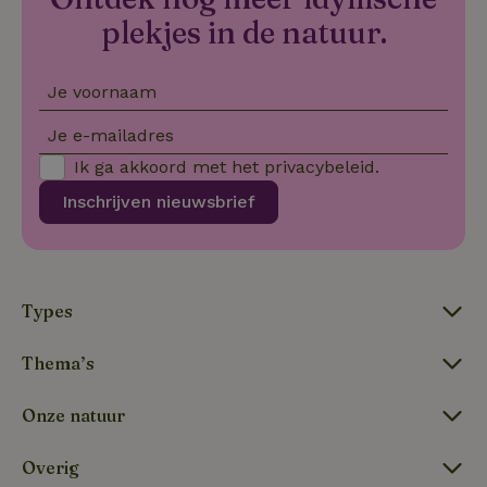
plekjes in de natuur.
_nhft_translations
www.natuurhuisje.be
Sess
Je voornaam
Je e-mailadres
Ik ga akkoord met het
privacybeleid
.
_nhft_term-search
www.natuurhuisje.be
Sess
Inschrijven nieuwsbrief
_nhftconstraint_open-gds-
www.natuurhuisje.be
Sess
onboarding
Types
_nhft_search-lowest-price
www.natuurhuisje.be
Sess
Thema’s
Onze natuur
Overig