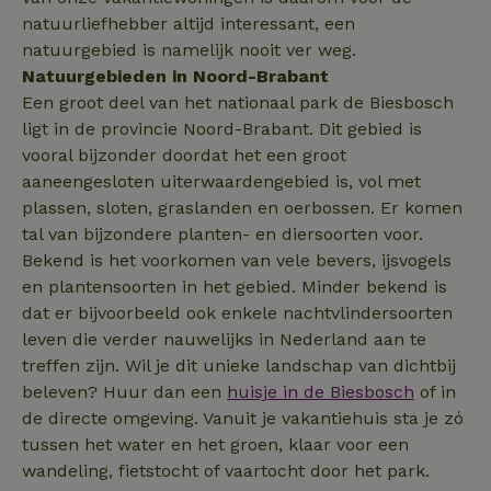
Het is opgen
_nhftconstraint_privacy-
www.natuurhuisje.be
Sess
in elk
natuurliefhebber altijd interessant, een
policy
paginaverzoek
natuurgebied is namelijk nooit ver weg.
een site en w
_uetvid
Microsoft
1 jaar
gebruikt om
Natuurgebieden in Noord-Brabant
Corporation
bezoekers-, s
.natuurhuisje.be
en
Een groot deel van het nationaal park de Biesbosch
_nhftconstraint_safety-
www.natuurhuisje.be
campagnegeg
Sess
ligt in de provincie Noord-Brabant. Dit gebied is
deposit-refund
te berekenen 
de
vooral bijzonder doordat het een groot
analyserappor
van de site.
aaneengesloten uiterwaardengebied is, vol met
plassen, sloten, graslanden en oerbossen. Er komen
_ga_JRK1QL37RY
_nhft_privacy-policy
.natuurhuisje.be
www.natuurhuisje.be
1 jaar 1
Deze cookie w
Sess
maand
gebruikt door
uid
.criteo.com
1 jaar
tal van bijzondere planten- en diersoorten voor.
Google Analyt
om de sessies
Bekend is het voorkomen van vele bevers, ijsvogels
te behouden.
en plantensoorten in het gebied. Minder bekend is
_ttp
FPAU
.tiktok.com
.natuurhuisje.be
3 maanden
Deze cookie w
3 maa
dat er bijvoorbeeld ook enkele nachtvlindersoorten
gebruikt om
gebruikersinte
leven die verder nauwelijks in Nederland aan te
en -gedrag op
website te vo
treffen zijn. Wil je dit unieke landschap van dichtbij
voor siteprest
beleven? Huur dan een
huisje in de Biesbosch
of in
en gebruiksan
Deze informat
de directe omgeving. Vanuit je vakantiehuis sta je zó
wordt gebruik
de
tussen het water en het groen, klaar voor een
gebruikerserv
IDE
Google LLC
1 jaar
te verbeteren
wandeling, fietstocht of vaartocht door het park.
.doubleclick.net
functionaliteit