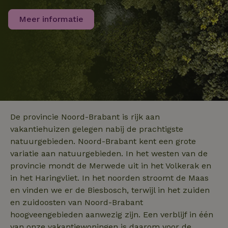
w
ge
to
Meer informatie
se
Naam
Aanbieder
/
Domein
Verval
Aanbieder
/
Naam
Vervaldatum
Omschrijving
_nhft_user-create-account
www.natuurhuisje.be
Sess
Domein
_ga
Google LLC
1 jaar 1
Deze cookie
Aanbieder
/
Naam
Vervaldatum
.natuurhuisje.be
maand
is gekoppeld 
Domein
De provincie Noord-Brabant is rijk aan
Google Univer
Analytics - wa
FPID
Google
1 jaar 1
vakantiehuizen gelegen nabij de prachtigste
_nhftconstraint_search-
www.natuurhuisje.be
Sess
belangrijke u
.natuurhuisje.be
maand
lowest-price
is van de mee
natuurgebieden. Noord-Brabant kent een grote
algemeen gebr
analyseservic
variatie aan natuurgebieden. In het westen van de
Google. Deze
provincie mondt de Merwede uit in het Volkerak en
cookie wordt
_nhft_safety-deposit-refund
www.natuurhuisje.be
Sess
gebruikt om u
in het Haringvliet. In het noorden stroomt de Maas
gebruikers te
_uetsid
Microsoft
1 dag
onderscheide
en vinden we er de Biesbosch, terwijl in het zuiden
Corporation
door een
.natuurhuisje.be
en zuidoosten van Noord-Brabant
willekeurig
gegenereerd
hoogveengebieden aanwezig zijn. Een verblijf in één
nummer toe t
wijzen als klan
van onze vakantiewoningen is daarom voor de