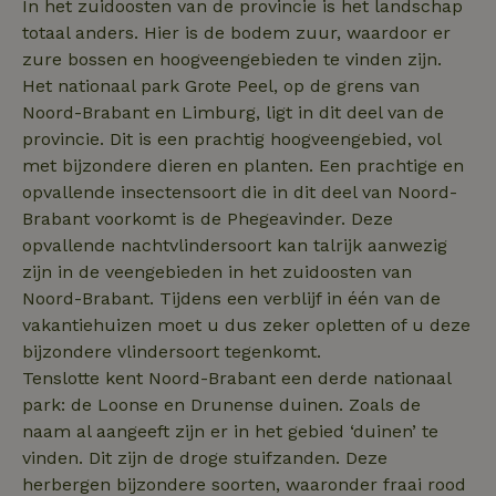
In het zuidoosten van de provincie is het landschap
de website te
optimaliseren.
totaal anders. Hier is de bodem zuur, waardoor er
_ttp
.natuurhuisje.be
3 maanden
Deze cookie w
zure bossen en hoogveengebieden te vinden zijn.
_nhftconstraint_new-
www.natuurhuisje.be
gebruikt om
Sess
Het nationaal park Grote Peel, op de grens van
calendar
gebruikersinte
en -gedrag op
Noord-Brabant en Limburg, ligt in dit deel van de
website te vo
voor siteprest
provincie. Dit is een prachtig hoogveengebied, vol
en gebruiksan
met bijzondere dieren en planten. Een prachtige en
Deze informat
_nhftconstraint_search-
www.natuurhuisje.be
Sess
_fbp
Meta Platform
3 maanden
wordt gebruik
group-locations
Inc.
opvallende insectensoort die in dit deel van Noord-
de
.natuurhuisje.be
gebruikerserv
Brabant voorkomt is de Phegeavinder. Deze
te verbeteren
functionaliteit
opvallende nachtvlindersoort kan talrijk aanwezig
de website te
_cfuvid
.challenges.cloudflare.com
Sess
zijn in de veengebieden in het zuidoosten van
optimaliseren.
Noord-Brabant. Tijdens een verblijf in één van de
ar_debug
.pinterest.com
1 jaar
Dit cookie wor
VISITOR_INFO1_LIVE
Google LLC
5 maanden
gebruikt voor 
vakantiehuizen moet u dus zeker opletten of u deze
.youtube.com
4 weken
oplossen van
bijzondere vlindersoort tegenkomt.
problemen en
analytische
Tenslotte kent Noord-Brabant een derde nationaal
doeleinden,
bedoeld om f
park: de Loonse en Drunense duinen. Zoals de
op te sporen 
diensten te
naam al aangeeft zijn er in het gebied ‘duinen’ te
verbeteren do
vinden. Dit zijn de droge stuifzanden. Deze
inzicht te gev
hoe de websit
herbergen bijzondere soorten, waaronder fraai rood
functioneert.
_nhft_search-group-
www.natuurhuisje.be
Sess