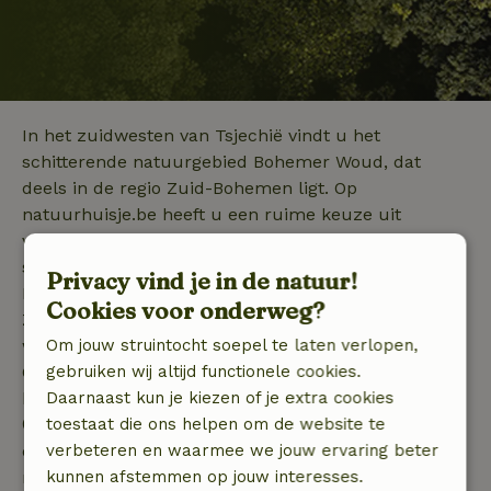
In het zuidwesten van Tsjechië vindt u het
schitterende natuurgebied Bohemer Woud, dat
deels in de regio Zuid-Bohemen ligt. Op
natuurhuisje.be heeft u een ruime keuze uit
vakantiewoningen in Zuid-Bohemen, die allemaal op
schitterende locaties in de natuur gesitueerd zijn.
Privacy vind je in de natuur!
Naast mooie heuvelachtige bosgebieden vindt u in
Cookies voor onderweg?
Zuid-Bohemen ook interessante rivieren en meren,
waar onder andere de zeearend zich thuis voelt.
Om jouw struintocht soepel te laten verlopen,
Ook kunt u vanuit uw vakantiehuis leuke steden
gebruiken wij altijd functionele cookies.
bezoeken. Zo is de hoofdstad van Zuid-Bohemen,
Daarnaast kun je kiezen of je extra cookies
České Budějovice, zeker een bezoek waard. U vindt
toestaat die ons helpen om de website te
er tal van bezienswaardigheden, zoals het stadhuis,
verbeteren en waarmee we jouw ervaring beter
marktplein en het bijzonder indrukwekkende en
kunnen afstemmen op jouw interesses.