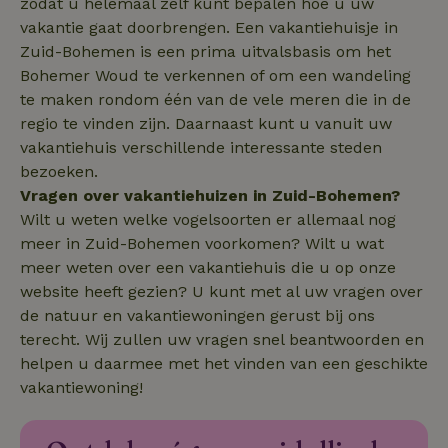
zodat u helemaal zelf kunt bepalen hoe u uw
vakantie gaat doorbrengen. Een vakantiehuisje in
Zuid-Bohemen is een prima uitvalsbasis om het
Functioneel
Bohemer Woud te verkennen of om een wandeling
te maken rondom één van de vele meren die in de
regio te vinden zijn. Daarnaast kunt u vanuit uw
vakantiehuis verschillende interessante steden
bezoeken.
Vragen over vakantiehuizen in Zuid-Bohemen?
Strikt noodzakelijk
Prestatie
Targeting
Wilt u weten welke vogelsoorten er allemaal nog
Functioneel
meer in Zuid-Bohemen voorkomen? Wilt u wat
Strikt noodzakelijke cookies maken de kernfunctionaliteiten
meer weten over een vakantiehuis die u op onze
van de website mogelijk, zoals gebruikersaanmelding en
website heeft gezien? U kunt met al uw vragen over
accountbeheer. De website kan niet goed worden gebruikt
zonder de strikt noodzakelijke cookies.
de natuur en vakantiewoningen gerust bij ons
Aanbieder
/
terecht. Wij zullen uw vragen snel beantwoorden en
Naam
Vervaldatum
Om
Domein
helpen u daarmee met het vinden van een geschikte
_pinterest_ct_ua
Pinterest Inc.
1 jaar
De
vakantiewoning!
.ct.pinterest.com
wo
re
Pi
Ma