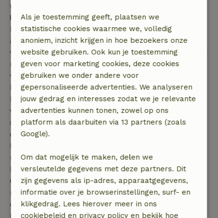
fraaie kasteel Hluboká.
Natuur in Zuid-Bohemen
Als je toestemming geeft, plaatsen we
Het Bohemer Woud en nationaal park Sumava is
statistische cookies waarmee we, volledig
absoluut één van de hoogtepunten op het gebied
anoniem, inzicht krijgen in hoe bezoekers onze
van natuur in de regio Zuid-Bohemen, en u moet dit
website gebruiken. Ook kun je toestemming
natuurgebied dan ook zeker eens vanuit uw
geven voor marketing cookies, deze cookies
vakantiewoning bezoeken. U vindt hier een
gebruiken we onder andere voor
bergachtig landschap, grotendeels bedekt met
gepersonaliseerde advertenties. We analyseren
bossen. Er zijn echter ook bijzondere meren,
jouw gedrag en interesses zodat we je relevante
veengebieden, beken, watervallen en rotsachtige
advertenties kunnen tonen, zowel op ons
stukken te vinden. Tijdens een wandeling komt u
platform als daarbuiten via 13 partners (zoals
dus allerlei verschillende natuuraspecten tegen, en
Google).
heeft u vanaf de hogere delen een schitterende
uitzicht over Zuid-Bohemen. De regio Zuid-
Om dat mogelijk te maken, delen we
Bohemen heeft echter nog veel meer te bieden.
versleutelde gegevens met deze partners. Dit
Centraal in de provincie vindt u een groot aantal
zijn gegevens als ip-adres, apparaatgegevens,
meren, die regelmatig omgeven zijn door rietlanden
informatie over je browserinstellingen, surf- en
en moerasbossen.
klikgedrag. Lees hierover meer in ons
De meren die in Zuid-Bohemen te vinden zijn, zijn
cookiebeleid en privacy policy en bekijk hoe