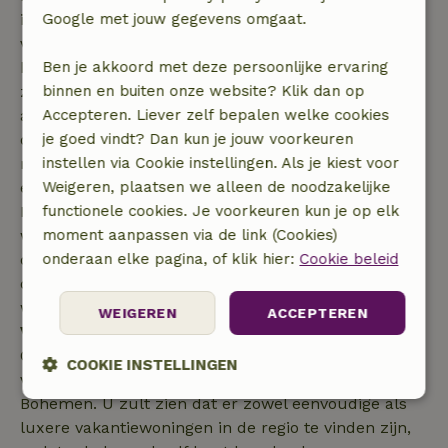
interessant voor veel soorten vogels. Wanneer u
Google met jouw gegevens omgaat.
vanuit uw vakantiehuis dit deel van de provincie
bezoekt heeft u een goede kans om de imposante
Ben je akkoord met deze persoonlijke ervaring
zeearend te zien. Tijdens de trektijd kunnen er
binnen en buiten onze website? Klik dan op
allerlei onverwachtse en zeldzame vogelsoorten
Accepteren. Liever zelf bepalen welke cookies
opduiken, zoals de temmincks strandloper en de
je goed vindt? Dan kun je jouw voorkeuren
reuzenstern. In de bossen komen de drieteenspecht
instellen via Cookie instellingen. Als je kiest voor
en de witrugspecht voor. U kunt in de regio Zuid-
Weigeren, plaatsen we alleen de noodzakelijke
Bohemen veel soorten zangvogels tegenkomen,
functionele cookies. Je voorkeuren kun je op elk
waaronder de withalsvliegenvanger. Ook de flora is
moment aanpassen via de link (Cookies)
de moeite waard. Er zijn verschillende soorten
onderaan elke pagina, of klik hier:
Cookie beleid
orchideeën te vinden zoals de geelgroene
wespenorchis en de bergnachtorchis.
WEIGEREN
ACCEPTEREN
Vakantiehuizen in Zuid-Bohemen
Op natuurhuisje.be vindt u een ruim aanbod
COOKIE INSTELLINGEN
vakantiehuizen in de Tsjechische provincie Zuid-
Bohemen. U zult zien dat er zowel eenvoudige als
Strikt
Prestatie
Targeting
noodzakelijk
luxere vakantiewoningen in de regio te vinden zijn,