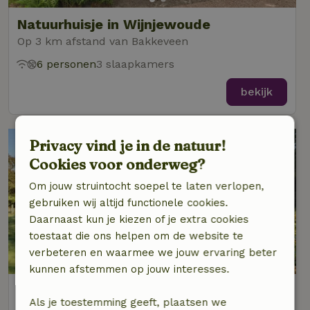
Natuurhuisje in Wijnjewoude
Op 3 km afstand van Bakkeveen
6 personen
3 slaapkamers
bekijk
Privacy vind je in de natuur!
Cookies voor onderweg?
Om jouw struintocht soepel te laten verlopen,
gebruiken wij altijd functionele cookies.
Daarnaast kun je kiezen of je extra cookies
toestaat die ons helpen om de website te
8,9/10
verbeteren en waarmee we jouw ervaring beter
kunnen afstemmen op jouw interesses.
Natuurhuisje in Wijnjewoude
Als je toestemming geeft, plaatsen we
Op 3 km afstand van Bakkeveen