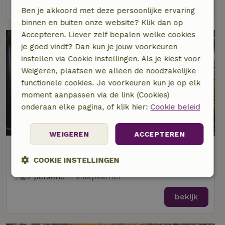
bekijk
Ben je akkoord met deze persoonlijke ervaring
binnen en buiten onze website? Klik dan op
Accepteren. Liever zelf bepalen welke cookies
je goed vindt? Dan kun je jouw voorkeuren
instellen via Cookie instellingen. Als je kiest voor
Weigeren, plaatsen we alleen de noodzakelijke
functionele cookies. Je voorkeuren kun je op elk
moment aanpassen via de link (Cookies)
onderaan elke pagina, of klik hier:
Cookie beleid
WEIGEREN
ACCEPTEREN
Natuurhuisje in Waskemeer
Op 3 km afstand van Bakkeveen
COOKIE INSTELLINGEN
2 personen
1 slaapkamer
Strikt
Prestatie
Targeting
noodzakelijk
bekijk