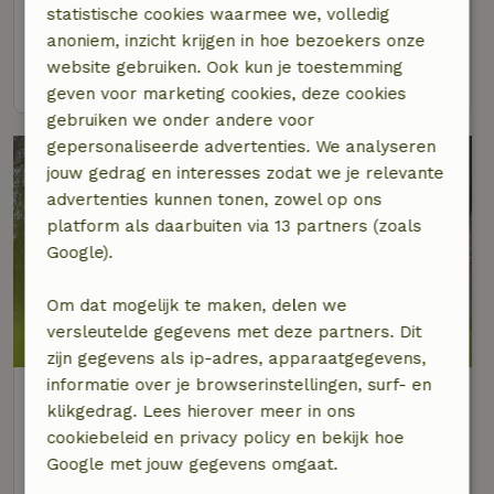
statistische cookies waarmee we, volledig
5 personen
3 slaapkamers
anoniem, inzicht krijgen in hoe bezoekers onze
website gebruiken. Ook kun je toestemming
bekijk
geven voor marketing cookies, deze cookies
gebruiken we onder andere voor
gepersonaliseerde advertenties. We analyseren
jouw gedrag en interesses zodat we je relevante
advertenties kunnen tonen, zowel op ons
platform als daarbuiten via 13 partners (zoals
Google).
Om dat mogelijk te maken, delen we
9/10
versleutelde gegevens met deze partners. Dit
zijn gegevens als ip-adres, apparaatgegevens,
informatie over je browserinstellingen, surf- en
Natuurhuisje in Waskemeer
klikgedrag. Lees hierover meer in ons
Op 3 km afstand van Bakkeveen
cookiebeleid en privacy policy en bekijk hoe
2 personen
1 slaapkamer
Google met jouw gegevens omgaat.