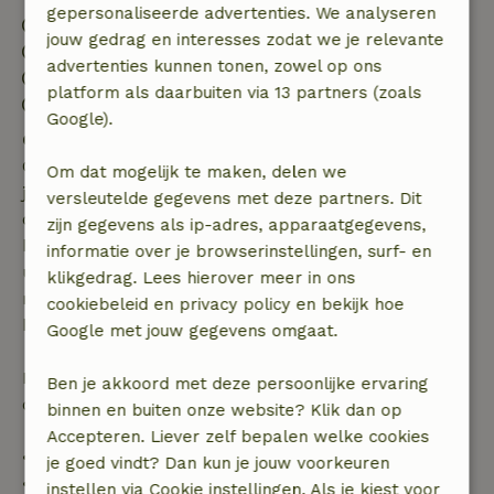
gepersonaliseerde advertenties. We analyseren
Inchecken: 16:00- 22:00
jouw gedrag en interesses zodat we je relevante
Uitchecken: 10:00- 10:05
advertenties kunnen tonen, zowel op ons
Contactloos verblijf mogelijk
platform als daarbuiten via 13 partners (zoals
Vuurwerkvrije omgeving
Google).
Gratis annuleren binnen 7 dagen
Gratis annuleren binnen 7 dagen na bevestiging van
Om dat mogelijk te maken, delen we
je boeking, bij een boekingsaanvraag meer dan 28
versleutelde gegevens met deze partners. Dit
dagen voor aanvang. Bij een boeking met aanvang
zijn gegevens als ip-adres, apparaatgegevens,
binnen 28 dagen geldt gratis annuleren binnen 24
informatie over je browserinstellingen, surf- en
uur. Bij annulering binnen gestelde periode heb je
klikgedrag. Lees hierover meer in ons
recht op volledige terugbetaling van het
cookiebeleid en privacy policy en bekijk hoe
boekingsbedrag.
Google met jouw gegevens omgaat.
Daarna krijg je een deel van de reissom en 100% van
Ben je akkoord met deze persoonlijke ervaring
de borg terugbetaald:
binnen en buiten onze website? Klik dan op
Accepteren. Liever zelf bepalen welke cookies
• tot 42 dagen voor aankomst: 70% terugbetaald
je goed vindt? Dan kun je jouw voorkeuren
• 42–28 dagen voor aankomst: 40% terugbetaald
instellen via Cookie instellingen. Als je kiest voor