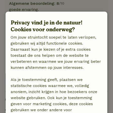
Algemene beoordeling: 8
/10
goede ervaring.
Natuur, rust & ruimte: 5
/5
Fijne vakantieweek gehad! Een heerlijk rustig
Privacy vind je in de natuur!
gelegen huisje in het groen. Een paar stappen
Cookies voor onderweg?
en je bent in het bos. Fijne grote tuin met zowel
Om jouw struintocht soepel te laten verlopen,
zon als schaduw. Huisje zelf ook prettig, de
gebruiken wij altijd functionele cookies.
zitplek op de zolderkamer was erg fijn. Beneden
Daarnaast kun je kiezen of je extra cookies
is het wat donker maar de zolder en de tuin
toestaat die ons helpen om de website te
maken dat meer dan goed. Inventaris heel
verbeteren en waarmee we jouw ervaring beter
compleet en heel aardige gastheer.
kunnen afstemmen op jouw interesses.
Als je toestemming geeft, plaatsen we
Bekijk alle 89 beoordelingen
statistische cookies waarmee we, volledig
anoniem, inzicht krijgen in hoe bezoekers onze
website gebruiken. Ook kun je toestemming
Goed om te weten
geven voor marketing cookies, deze cookies
gebruiken we onder andere voor
Verblijfdetails