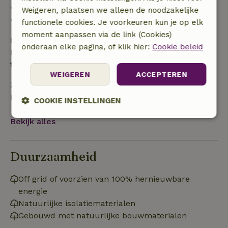
• 28 dagen tot de aankomstdag: 10% terugbetaald
Weigeren, plaatsen we alleen de noodzakelijke
• op de aankomstdag of later: geen terugbetaling
functionele cookies. Je voorkeuren kun je op elk
moment aanpassen via de link (Cookies)
Borg
onderaan elke pagina, of klik hier:
Cookie beleid
Een borg van € 100,00 is van toepassing. Je wordt
terugbetaald na het uitchecken.
WEIGEREN
ACCEPTEREN
Zelf verzorgen
Badlinnen, Bedlinnen, Keukenlinnen
COOKIE INSTELLINGEN
Bekijk alles
Strikt
Prestatie
Targeting
noodzakelijk
Duurzaamheid
Functioneel
Off grid of voorzien van 100% hernieuwbare
energie
Natuurlijke isolatiematerialen
Gebouwd met natuurlijke bouwmaterialen