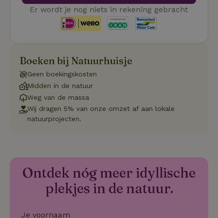
CookieScriptConsent
CookieScript
4 weken 2
De
Google
Er wordt je nog niets in rekening gebracht
.natuurhuisje.be
dagen
wo
Privacy Policy
do
Sc
se
co
va
on
co
Boeken bij Natuurhuisje
va
Sc
Geen boekingskosten
no
co
Midden in de natuur
we
Weg van de massa
VISITOR_PRIVACY_METADATA
YouTube
5 maanden
De
Wij dragen 5% van onze omzet af aan lokale
.youtube.com
4 weken
wo
natuurprojecten.
o
to
de
pr
vo
in
si
He
Ontdek nóg meer idyllische
ge
to
plekjes in de natuur.
de
be
ve
pr
Je voornaam
in