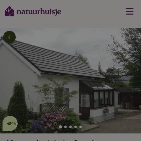
Dit natuurhuisje is eco-
vriendelijk
lees meer