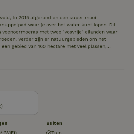
el, folders, routes en een hele bibliotheek.
gwold, In 2015 afgerond en een super mooi
uppelpad waar je over het water kunt lopen. Dit
 veenoermoeras met twee "vosvrije" eilanden waar
roeden. Verder zijn er natuurgebieden om het
, een gebied van 160 hectare met veel plassen,
en. Bijna alle soorten ganzen en eenden worden
s kan hetzelfde worden gezegd. Er is ook een leuk
x)
gen
Buiten
g (WiFi)
Tuin