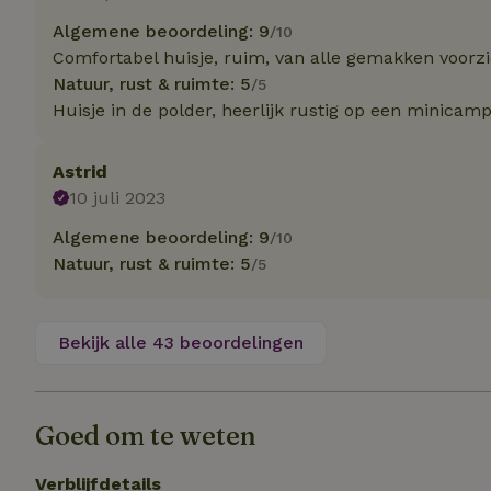
Algemene beoordeling: 9
/10
Naam
Comfortabel huisje, ruim, van alle gemakken voorz
Naam
Natuur, rust & ruimte: 5
_nhft_user-creat
/5
Naam
_ga
Huisje in de polder, heerlijk rustig op een minicam
FPID
_nhftconstraint_s
lowest-price
Astrid
10 juli 2023
_uetsid
_nhft_safety-depo
Algemene beoordeling: 9
/10
_ga_JRK1QL37RY
Natuur, rust & ruimte: 5
/5
_uetvid
_nhftconstraint_p
policy
_ttp
Bekijk alle 43 beoordelingen
_nhftconstraint_s
deposit-refund
uid
_ttp
_nhft_privacy-pol
Goed om te weten
FPAU
IDE
Verblijfdetails
ar_debug