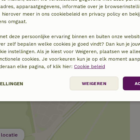
adres, apparaatgegevens, informatie over je browserinstelli
 hierover meer in ons cookiebeleid en privacy policy en beki
€ 12,50
ens omgaat.
€ 2,50
met deze persoonlijke ervaring binnen en buiten onze websit
ver zelf bepalen welke cookies je goed vindt? Dan kun je jo
€ 2,50
okie instellingen. Als je kiest voor Weigeren, plaatsen we alle
unctionele cookies. Je voorkeuren kun je op elk moment aanp
nderaan elke pagina, of klik hier:
Cookie beleid
TELLINGEN
WEIGEREN
A
elijk
Prestatie
Targeting
F
locatie