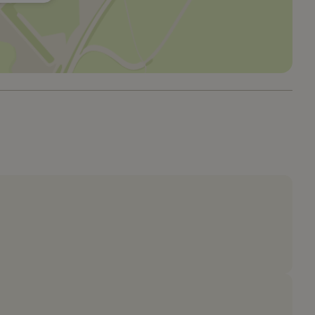
Strikt noodzakelijk
Prestatie
Targeting
Functioneel
e cookies maken de kernfunctionaliteiten van de website mogelijk, zoals gebru
ebsite kan niet goed worden gebruikt zonder de strikt noodzakelijke cookies.
Aanbieder
/
Vervaldatum
Omschrijving
Domein
Pinterest Inc.
1 jaar
Deze cookie wordt geplaatst in 
.ct.pinterest.com
Pinterest Marketing
.natuurhuisje.be
3 maanden
Deze cookie wordt gebruikt om
van de gebruiker met betrekkin
van cookies op de website te 
ent
CookieScript
4 weken 2
Deze cookie wordt gebruikt do
.natuurhuisje.be
dagen
Script.com-service om de coo
bezoekers te onthouden. De c
Cookie-Script.com is noodzakel
werken.
Google Privacy Policy
_METADATA
YouTube
5 maanden
Deze cookie wordt gebruikt o
.youtube.com
4 weken
van de gebruiker en privacyke
interactie met de site op te sla
gegevens over de toestemming
met betrekking tot verschillend
instellingen, zodat hun voorke
gerespecteerd in toekomstige s