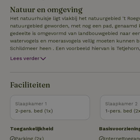
recreatieschuur staan spellen, zoals een tafeltennistaf
Natuur en omgeving
Het natuurhuisje ligt vlakbij het natuurgebied 't Roe
natuurgebied geworden, met nog een pad, genaamd kn
gedeelte is omgevormd van landbouwgebied naar een
watervogels en moerasvogels veilig moeten kunnen b
Schildmeer heen . Een voorbeeld hiervan is Tetjehorn
rietvelden en grote gebieden voor foeragerende ganz
Lees verder
gezien in Tetjehorn, van de weidevogels en steltloper
uitkijkpunt aan de Overschildse kant.
Faciliteiten
Slaapkamer 1
Slaapkamer 2
2-pers. bed (1x)
1-pers. bed (2
Toegankelijkheid
Basisvoorzienin
Parking (2x)
Internettoegan