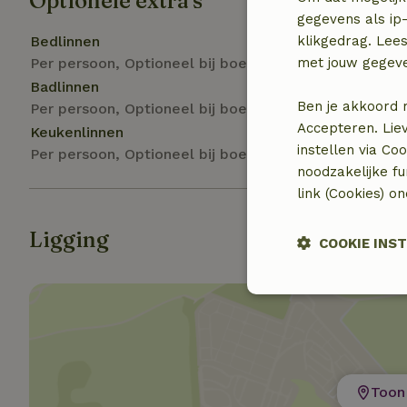
Optionele extra's
gegevens als ip-
Bedlinnen
klikgedrag. Lees
Per persoon, Optioneel bij boeking
met jouw gegev
Badlinnen
Ben je akkoord 
Per persoon, Optioneel bij boeking
Accepteren. Lie
Keukenlinnen
instellen via Co
Per persoon, Optioneel bij boeking
noodzakelijke f
link (Cookies) o
Ligging
COOKIE INS
Strikt noodzak
Toon 