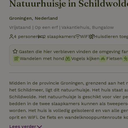
Natuurhuisje in Schildwold
Groningen, Nederland
Vrijstaand | Op een erf | Vakantiehuis, Bungalow
4 personen
2 slaapkamers
WiFi
Huisdieren toe
Gasten die hier verbleven vinden de omgeving fan
Wandelen met hond
Vogels kijken
Fietsen
Midden in de provincie Groningen, grenzend aan het 
het Schildmeer, ligt dit natuurhuisje. Het huis staat 
Schildwolde. Het natuurhuisje is geschikt voor vier 
bedden in de twee slaapkamers kunnen als tweepers
worden. Het huis is volledig geïsoleerd en van alle g
oprit en WiFi. De fiets en wandelknooppuntenroute ko
rondje om het Schildmeer. Achter het huisje ligt een
Lees verder