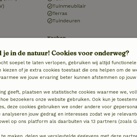
V)
Tuinmeubilair
Terras
Tuindeuren
Keuken
Keuken
d je in de natuur! Cookies voor onderweg?
)
Afwasmachine
Koel-/vriescombinatie
cht soepel te laten verlopen, gebruiken wij altijd functionele
Gasfornuis
 kiezen of je extra cookies toestaat die ons helpen om de w
aarmee we jouw ervaring beter kunnen afstemmen op jouw 
ing geeft, plaatsen we statistische cookies waarmee we, vol
 in hoe bezoekers onze website gebruiken. Ook kun je toeste
es, deze cookies gebruiken we onder andere voor gepersona
e analyseren jouw gedrag en interesses zodat we je relevant
wel op ons platform als daarbuiten via 13 partners (zoals G
 te maken, delen we versleutelde gegevens met deze partners