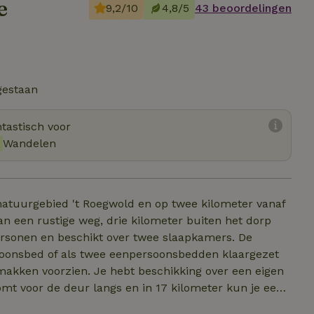
e
9,2/10
4,8/5
43 beoordelingen
gestaan
tastisch voor
Wandelen
natuurgebied 't Roegwold en op twee kilometer vanaf
aan een rustige weg, drie kilometer buiten het dorp
personen en beschikt over twee slaapkamers. De
oonsbed of als twee eenpersoonsbedden klaargezet
emakken voorzien. Je hebt beschikking over een eigen
mt voor de deur langs en in 17 kilometer kun je een
 rustig natuurkampeerterrein met 15 plekken. In de