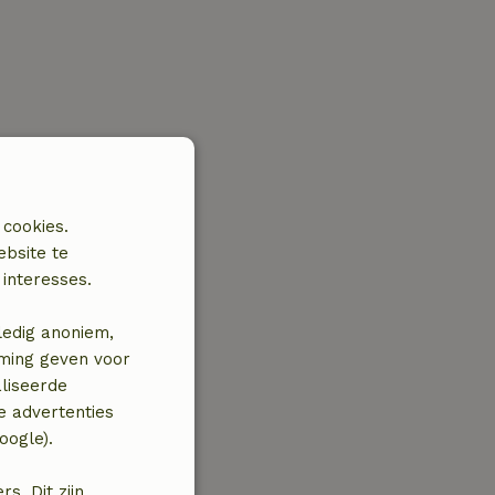
 cookies.
ebsite te
interesses.
ledig anoniem,
mming geven voor
liseerde
e advertenties
oogle).
. Dit zijn