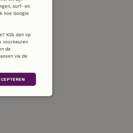
ngen, surf- en
jk hoe Google
e? Klik dan op
uw voorkeuren
en de
assen via de
CCEPTEREN
unctioneel