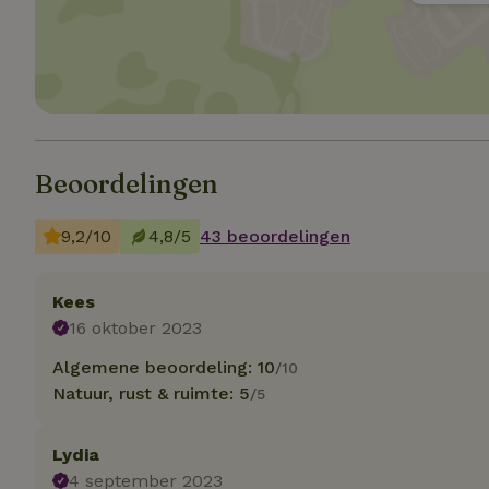
Strikt noodzakelijk
accountbeheer. De w
Naam
_pinterest_ct_ua
Beoordelingen
_tt_enable_cookie
9,2/10
4,8/5
43 beoordelingen
CookieScriptCons
Kees
16 oktober 2023
VISITOR_PRIVACY
Algemene beoordeling: 10
/10
Natuur, rust & ruimte: 5
/5
Lydia
4 september 2023