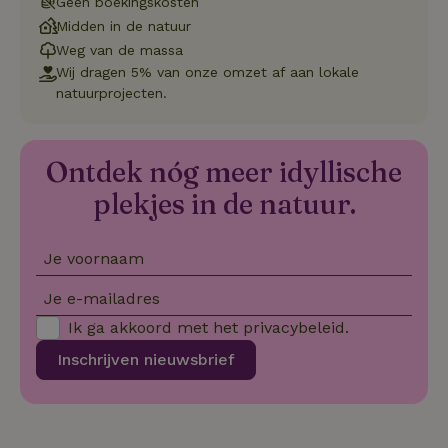
Geen boekingskosten
on
Midden in de natuur
co
va
Weg van de massa
Sc
no
Wij dragen 5% van onze omzet af aan lokale
co
natuurprojecten.
we
VISITOR_PRIVACY_METADATA
YouTube
5 maanden
De
.youtube.com
4 weken
wo
o
Ontdek nóg meer idyllische
to
de
plekjes in de natuur.
pr
vo
in
si
He
Je voornaam
ge
to
de
Je e-mailadres
be
ve
Ik ga akkoord met het
privacybeleid
.
pr
in
Inschrijven nieuwsbrief
hu
w
ge
to
se