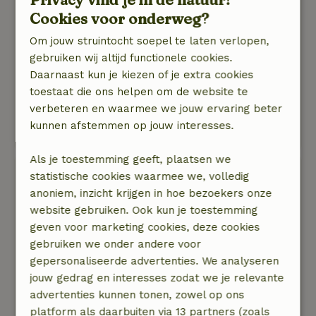
Groot verblijf, heeft alle basics. Het ligt er aan
Cookies voor onderweg?
wat je zoekt, het biedt absoluut geen grote luxe.
Om jouw struintocht soepel te laten verlopen,
Maar heb je dat ook nodig? wij vonden van niet.
gebruiken wij altijd functionele cookies.
Dit was perfect voor ons vriendenweekend. we
Daarnaast kun je kiezen of je extra cookies
hebben hele dagen buiten gezeten, daar is dan
toestaat die ons helpen om de website te
ook meer dan genoeg ruimte voor.
verbeteren en waarmee we jouw ervaring beter
Natuur, rust & ruimte: 5
/5
kunnen afstemmen op jouw interesses.
Prachtige landelijke en natuurlijke omgeving
Als je toestemming geeft, plaatsen we
Jordi
statistische cookies waarmee we, volledig
17 juli 2020
anoniem, inzicht krijgen in hoe bezoekers onze
website gebruiken. Ook kun je toestemming
Algemene beoordeling: 9
/10
geven voor marketing cookies, deze cookies
Perfect huis voor groepen. Lekker afgelegen in
gebruiken we onder andere voor
alle rust, goeie faciliteiten en veel ruimte om te
gepersonaliseerde advertenties. We analyseren
sporten.
jouw gedrag en interesses zodat we je relevante
Natuur, rust & ruimte: 5
/5
advertenties kunnen tonen, zowel op ons
Midden in de natuur
platform als daarbuiten via 13 partners (zoals