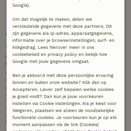
Google).
Bekijk alle 5 beoordelingen
Om dat mogelijk te maken, delen we
versleutelde gegevens met deze partners. Dit
Goed om te weten
zijn gegevens als ip-adres, apparaatgegevens,
informatie over je browserinstellingen, surf- en
Verblijfdetails
klikgedrag. Lees hierover meer in ons
cookiebeleid en privacy policy en bekijk hoe
Inchecken: 15:00- 22:00
Google met jouw gegevens omgaat.
Uitchecken: 07:00- 11:00
Gratis annuleren binnen 7 dagen
Ben je akkoord met deze persoonlijke ervaring
Gratis annuleren binnen 7 dagen na bevestiging van
binnen en buiten onze website? Klik dan op
je boeking, bij een boekingsaanvraag meer dan 28
Accepteren. Liever zelf bepalen welke cookies
dagen voor aanvang. Bij een boeking met aanvang
je goed vindt? Dan kun je jouw voorkeuren
binnen 28 dagen geldt gratis annuleren binnen 24
instellen via Cookie instellingen. Als je kiest voor
uur. Bij annulering binnen gestelde periode heb je
Weigeren, plaatsen we alleen de noodzakelijke
recht op volledige terugbetaling van het
functionele cookies. Je voorkeuren kun je op elk
boekingsbedrag.
moment aanpassen via de link (Cookies)