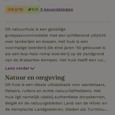
9,2/10
5/5
5 beoordelingen
Dit natuurhuis is een gezellige
groepsaccommodatie met een schitterend uitzicht
over landerijen en bossen. Het huis is een
voormalige boerderij die eind jaren '50 gebouwd is
als een kop-hals-romp boerderij op de zandgrond
van de Brabantse Kempen. Het huis heeft een ruime
keuken, een gezellige woonkamer, twee badkamers
Lees verder
met meerdere douches, zeven toiletten en vier grote
Natuur en omgeving
slaapzalen. Dit maakt het huis ideaal voor grote
groepen van maximaal 35 personen. De keuken is
Dit huis is een ideale uitvalsbasis voor wandelaars,
voorzien van een gasfornuis, koel- en
fietsers, ruiters en echte natuurliefhebbers. Het
vriescombinatie, afwasmachine, oven
huis ligt namelijk vlakbij authentieke dorpskernen,
en koffiezetapparaat. In de woonkamer staat een
België en de natuurgebieden Land van de Hilver en
gezellige, ruime zithoek met een satelliet televisie.
de Kempische Landgoederen. Steden als Turnhout,