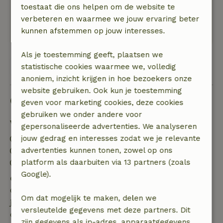
Maasduinen in.
toestaat die ons helpen om de website te
In en om het huisje erg rustig, voldoende
verbeteren en waarmee we jouw ervaring beter
privacy en een buitenterras.
kunnen afstemmen op jouw interesses.
Als je toestemming geeft, plaatsen we
Bekijk alle 312 beoordelingen
statistische cookies waarmee we, volledig
anoniem, inzicht krijgen in hoe bezoekers onze
website gebruiken. Ook kun je toestemming
Goed om te weten
geven voor marketing cookies, deze cookies
gebruiken we onder andere voor
Verblijfdetails
gepersonaliseerde advertenties. We analyseren
Inchecken: 15:00- 23:00
jouw gedrag en interesses zodat we je relevante
Uitchecken: 07:00- 11:00
advertenties kunnen tonen, zowel op ons
Contactloos verblijf mogelijk
platform als daarbuiten via 13 partners (zoals
Google).
Gratis annuleren binnen 7 dagen
Gratis annuleren binnen 7 dagen na bevestiging van
Om dat mogelijk te maken, delen we
je boeking, bij een boekingsaanvraag meer dan 28
versleutelde gegevens met deze partners. Dit
dagen voor aanvang. Bij een boeking met aanvang
zijn gegevens als ip-adres, apparaatgegevens,