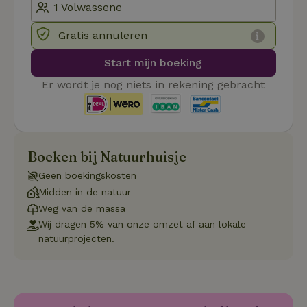
_pinterest_ct_ua
Pinterest Inc.
1 jaar
De
.ct.pinterest.com
wo
re
Gratis annuleren
Pi
Ma
Start mijn boeking
_tt_enable_cookie
.natuurhuisje.be
3 maanden
De
wo
Er wordt je nog niets in rekening gebracht
o
vo
de
be
ge
co
we
on
Boeken bij Natuurhuisje
CookieScriptConsent
CookieScript
4 weken 2
De
Google
Geen boekingskosten
.natuurhuisje.be
dagen
wo
Privacy Policy
do
Midden in de natuur
Sc
Weg van de massa
se
co
Wij dragen 5% van onze omzet af aan lokale
va
on
natuurprojecten.
co
va
Sc
no
co
we