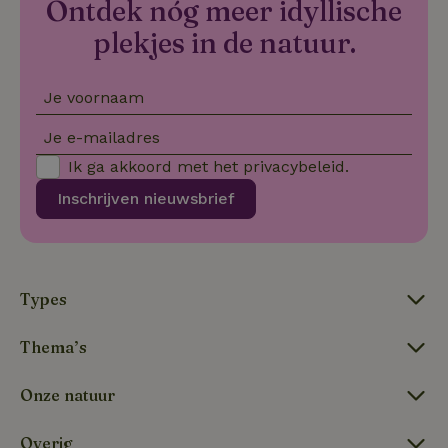
Ontdek nóg meer idyllische
VISITOR_PRIVACY_METADATA
YouTube
5 maanden
De
.youtube.com
4 weken
wo
plekjes in de natuur.
o
to
de
pr
Je voornaam
vo
in
si
Je e-mailadres
He
ge
Ik ga akkoord met het
privacybeleid
.
to
de
be
Inschrijven nieuwsbrief
ve
pr
in
hu
w
ge
to
Types
se
Thema’s
Onze natuur
Naam
Aanbieder
/
Domein
Verval
Aanbieder
/
Naam
Vervaldatum
Omschrijving
_nhft_user-create-account
www.natuurhuisje.be
Sess
Domein
Overig