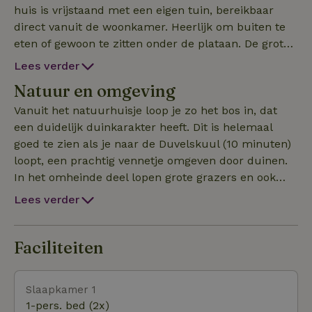
huis is vrijstaand met een eigen tuin, bereikbaar
direct vanuit de woonkamer. Heerlijk om buiten te
eten of gewoon te zitten onder de plataan. De grote
woonruimte is voorzien van een semi-professionele
Lees verder
keuken met oven, magnetron en vaatwasser. Ook is
Natuur en omgeving
er een wasmachine. Eén slaapkamer is voorzien van
een tweepersoonsbed, de andere van twee
Vanuit het natuurhuisje loop je zo het bos in, dat
eenpersoonsbedden. Er is wifi, maar geen tv. Let op:
een duidelijk duinkarakter heeft. Dit is helemaal
boekingen minimaal twee dagen van te voren.
goed te zien als je naar de Duvelskuul (10 minuten)
Honden (max. 2) zijn van harte welkom, behalve als
loopt, een prachtig vennetje omgeven door duinen.
ze alleen gelaten voortdurend blaffen.
In het omheinde deel lopen grote grazers en ook
Hollandse geiten. Met de fiets zijn prachtige tochten
Lees verder
te maken naar het Quin in Afferden of het
Eendenmeer en Driessenven in Bergen. Iets verder
ligt het Reindersmeer, waar ook het
Faciliteiten
bezoekerscentrum van De Maasduinen is. Een
wandeling rond het meer is een genot en leuk is een
Slaapkamer 1
oversteek met de handgetrokken veer. Een culinair
1-pers. bed (2x)
dagje uit is te doen met de Happen en Trappen