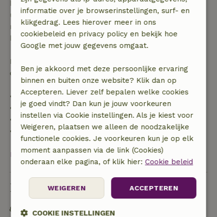
binnen 28 dagen geldt gratis annuleren binnen 24
informatie over je browserinstellingen, surf- en
uur. Bij annulering binnen gestelde periode heb je
klikgedrag. Lees hierover meer in ons
recht op volledige terugbetaling van het
cookiebeleid en privacy policy en bekijk hoe
boekingsbedrag.
Google met jouw gegevens omgaat.
Daarna krijg je een deel van de reissom en 100% van
Ben je akkoord met deze persoonlijke ervaring
de borg terugbetaald:
binnen en buiten onze website? Klik dan op
Accepteren. Liever zelf bepalen welke cookies
• tot 42 dagen voor aankomst: 70% terugbetaald
je goed vindt? Dan kun je jouw voorkeuren
• 42–28 dagen voor aankomst: 40% terugbetaald
instellen via Cookie instellingen. Als je kiest voor
• 28 dagen tot de aankomstdag: 10% terugbetaald
Weigeren, plaatsen we alleen de noodzakelijke
• op de aankomstdag of later: geen terugbetaling
functionele cookies. Je voorkeuren kun je op elk
moment aanpassen via de link (Cookies)
Bekijk alles
onderaan elke pagina, of klik hier:
Cookie beleid
Duurzaamheid
WEIGEREN
ACCEPTEREN
Off grid of voorzien van 100% hernieuwbare
COOKIE INSTELLINGEN