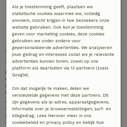
tuin. Omgeving ook mooi voor fietstochten in
Als je toestemming geeft, plaatsen we
gevarieerd landschap. Bosrijk of meer open.
statistische cookies waarmee we, volledig
anoniem, inzicht krijgen in hoe bezoekers onze
website gebruiken. Ook kun je toestemming
Bekijk alle 56 beoordelingen
geven voor marketing cookies, deze cookies
gebruiken we onder andere voor
gepersonaliseerde advertenties. We analyseren
Goed om te weten
jouw gedrag en interesses zodat we je relevante
advertenties kunnen tonen, zowel op ons
Verblijfdetails
platform als daarbuiten via 13 partners (zoals
Inchecken: 16:00- 21:00
Google).
Uitchecken: 10:00
Contactloos verblijf mogelijk
Om dat mogelijk te maken, delen we
Vuurwerkvrije omgeving
versleutelde gegevens met deze partners. Dit
Gratis annuleren binnen 7 dagen
zijn gegevens als ip-adres, apparaatgegevens,
Gratis annuleren binnen 7 dagen na bevestiging van
informatie over je browserinstellingen, surf- en
je boeking, bij een boekingsaanvraag meer dan 28
klikgedrag. Lees hierover meer in ons
dagen voor aanvang. Bij een boeking met aanvang
cookiebeleid en privacy policy en bekijk hoe