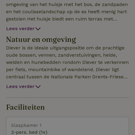
omgeving van het huisje met het bos, de zandpaden
en het coulisselandschap op de es heeft menig hart
gestolen Het huisje biedt een ruim terras met
rondom een besloten tuin, een kamer met open
Lees verder
keuken en open haard, een kleine doch functionele
Natuur en omgeving
badkamer met toilet, twee slaapkamers. Eén
slaapkamer heeft een tweepersoonsbed 160, de
Diever is de ideale uitgangspositie om de prachtige
andere twee losse bedden en met een wastafel. De
oude bossen, vennen, zandverstuivingen, heide,
voordeur is via een tiental traptreden te bereiken.
weiden en hunebedden rondom Diever te verkennen
In het voorjaar is het vanaf het terras genieten van
per fiets, mountainbike of wandelend. Diever ligt
de activiteiten van de vogels en hun gezang. Diever
centraal tussen de Nationale Parken Drents-Friese
is bekend om zijn Shakespeare spelen, die sinds
Wold en Dwingelerveld, maar richting Vledder,
Lees verder
1946 iedere zomer worden opgevoerd in het
Uffelte, Havelte, Ruinen of het Fochteloërveen
openluchttheater en in het Globetheater.
(kraanvogels) is het ook prachtig fietsen over de vele
fietspaden die Zuidwest-Drenthe biedt. Er zijn
Faciliteiten
meerdere uitdagende mountainbikeroutes vanuit
Diever, Appelscha en Dwingeloo. Het Drenthepad
Slaapkamer 1
komt langs Diever en loopt onder andere langs het
2-pers. bed (1x)
mooie Aekingerzand, waar in de zomer de