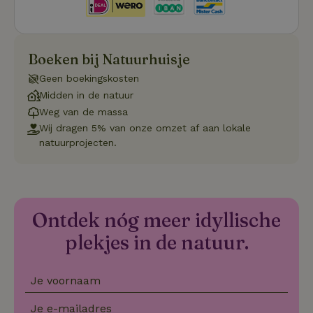
_tt_enable_cookie
.natuurhuisje.be
3 maanden
De
wo
o
vo
de
be
Boeken bij Natuurhuisje
ge
co
Geen boekingskosten
we
on
Midden in de natuur
Weg van de massa
CookieScriptConsent
CookieScript
4 weken 2
De
Google
.natuurhuisje.be
dagen
wo
Privacy Policy
Wij dragen 5% van onze omzet af aan lokale
do
natuurprojecten.
Sc
se
co
va
on
co
va
Sc
Ontdek nóg meer idyllische
no
co
plekjes in de natuur.
we
VISITOR_PRIVACY_METADATA
YouTube
5 maanden
De
.youtube.com
4 weken
wo
Je voornaam
o
to
de
Je e-mailadres
pr