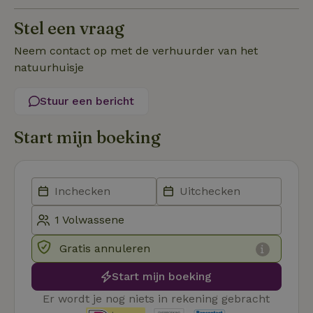
Stel een vraag
Functioneel
Neem contact op met de verhuurder van het
natuurhuisje
Stuur een bericht
Strikt noodzakelijk
Prestatie
Targeting
Start mijn boeking
Functioneel
Strikt noodzakelijke cookies maken de kernfunctionaliteiten
van de website mogelijk, zoals gebruikersaanmelding en
accountbeheer. De website kan niet goed worden gebruikt
zonder de strikt noodzakelijke cookies.
Aanbieder
/
Naam
Vervaldatum
Om
Domein
Gratis annuleren
_pinterest_ct_ua
Pinterest Inc.
1 jaar
De
.ct.pinterest.com
wo
Start mijn boeking
re
Pi
Er wordt je nog niets in rekening gebracht
Ma