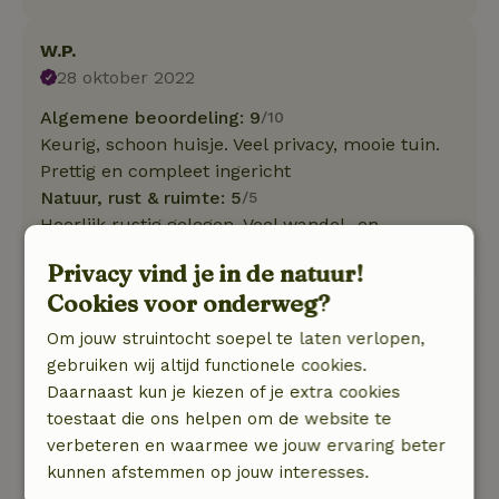
W.P.
28 oktober 2022
Algemene beoordeling: 9
/10
Keurig, schoon huisje. Veel privacy, mooie tuin.
Prettig en compleet ingericht
Natuur, rust & ruimte: 5
/5
Heerlijk rustig gelegen. Veel wandel- en
fietsmogelijkheden in de buurt.
Privacy vind je in de natuur!
Cookies voor onderweg?
Gerrit-Jan
Om jouw struintocht soepel te laten verlopen,
5 september 2022
gebruiken wij altijd functionele cookies.
Algemene beoordeling: 9
/10
Daarnaast kun je kiezen of je extra cookies
Comfortabel en gezellig ingericht. Mooi in het
toestaat die ons helpen om de website te
groen gelegen.
verbeteren en waarmee we jouw ervaring beter
Natuur, rust & ruimte: 5
/5
kunnen afstemmen op jouw interesses.
Bungalow prachtig in het groen gelegen, vrije