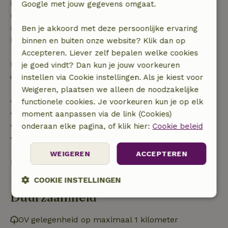
binnen 28 dagen geldt gratis annuleren binnen 24
Google met jouw gegevens omgaat.
uur. Bij annulering binnen gestelde periode heb je
recht op volledige terugbetaling van het
Ben je akkoord met deze persoonlijke ervaring
boekingsbedrag.
binnen en buiten onze website? Klik dan op
Accepteren. Liever zelf bepalen welke cookies
Daarna krijg je een deel van de reissom en 100% van
je goed vindt? Dan kun je jouw voorkeuren
de borg terugbetaald:
instellen via Cookie instellingen. Als je kiest voor
Weigeren, plaatsen we alleen de noodzakelijke
• tot 42 dagen voor aankomst: 70% terugbetaald
functionele cookies. Je voorkeuren kun je op elk
• 42–28 dagen voor aankomst: 40% terugbetaald
moment aanpassen via de link (Cookies)
• 28 dagen tot de aankomstdag: 10% terugbetaald
onderaan elke pagina, of klik hier:
Cookie beleid
• op de aankomstdag of later: geen terugbetaling
WEIGEREN
ACCEPTEREN
Bekijk alles
COOKIE INSTELLINGEN
Duurzaamheid
Strikt
Prestatie
Targeting
noodzakelijk
OV gelegenheid op maximaal 1 kilometer