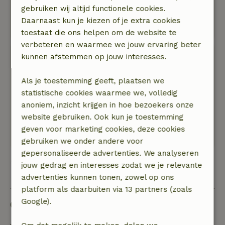
Huisjes liggen tegen bos aan. Wandelen en
gebruiken wij altijd functionele cookies.
fietsen vanaf terrein mogelijk. Dicht bij MTB-
Daarnaast kun je kiezen of je extra cookies
route. Veel ruimte rond het huisje.
toestaat die ons helpen om de website te
verbeteren en waarmee we jouw ervaring beter
Alie
kunnen afstemmen op jouw interesses.
20 juli 2018
Als je toestemming geeft, plaatsen we
Algemene beoordeling: 8
/10
statistische cookies waarmee we, volledig
Gastvrije eigenaars. Ongedwongen sfeertje
anoniem, inzicht krijgen in hoe bezoekers onze
Natuur, rust & ruimte: 5
/5
website gebruiken. Ook kun je toestemming
Rondom de deur prima wandel en
geven voor marketing cookies, deze cookies
fietsgelegenheid.
gebruiken we onder andere voor
gepersonaliseerde advertenties. We analyseren
jouw gedrag en interesses zodat we je relevante
Bekijk alle 3 beoordelingen
advertenties kunnen tonen, zowel op ons
platform als daarbuiten via 13 partners (zoals
Google).
Goed om te weten