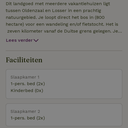
kun je gezellig eten of borrelen met vrienden en
Dit landgoed met meerdere vakantiehuizen ligt
familie. De woonkamer heeft openslaande
tussen Oldenzaal en Losser in een prachtig
tuindeuren naar het terras. Er is een keuken
natuurgebied. Je loopt direct het bos in (800
aanwezig voorzien van apparatuur, zoals een
hectare) voor een wandeling en/of fietstocht. Het is
vaatwasser, combi magnetron, koel-vriescombinatie,
zeven kilometer vanaf de Duitse grens gelegen. Je
koffiezetapparaat etc. In het vakantiehuis is tevens
kunt diverse fietstochten maken via Duitsland en
Lees verder
een wasmachine en droogtrommel aanwezig. Er zijn
natuurlijk de mooie omgeving van Losser.
vier soortgelijke natuurhuisjes gelegen op dit
terrein. De andere huisjes zijn terug te vinden onder
Faciliteiten
de huiscodes 29933, 28142 en 28172. Het
natuurhuisje wordt niet verhuurd aan groepen jongere
Slaapkamer 1
1-pers. bed (2x)
Kinderbed (0x)
Slaapkamer 2
1-pers. bed (2x)