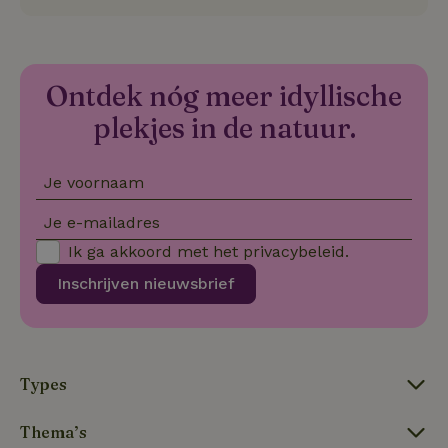
no
co
we
VISITOR_PRIVACY_METADATA
YouTube
5 maanden
De
.youtube.com
4 weken
wo
Ontdek nóg meer idyllische
o
to
plekjes in de natuur.
de
pr
vo
in
si
Je voornaam
He
ge
to
Je e-mailadres
de
be
Ik ga akkoord met het
privacybeleid
.
ve
pr
Inschrijven nieuwsbrief
in
hu
w
ge
to
se
Types
Thema’s
Naam
Aanbieder
/
Domein
Verval