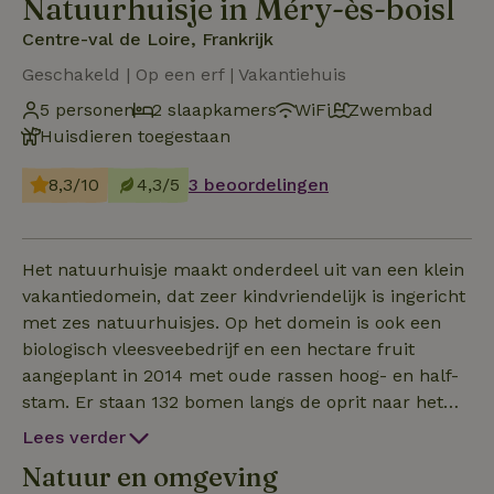
Natuurhuisje in Méry-ès-boisl
Centre-val de Loire, Frankrijk
Geschakeld | Op een erf | Vakantiehuis
5 personen
2 slaapkamers
WiFi
Zwembad
Huisdieren toegestaan
8,3/10
4,3/5
3 beoordelingen
Het natuurhuisje maakt onderdeel uit van een klein
vakantiedomein, dat zeer kindvriendelijk is ingericht
met zes natuurhuisjes. Op het domein is ook een
biologisch vleesveebedrijf en een hectare fruit
aangeplant in 2014 met oude rassen hoog- en half-
stam. Er staan 132 bomen langs de oprit naar het
domein toe. Er is voor de gasten een zwembad,
Lees verder
tennisbaan, speeltuin, jeux de boules,
Natuur en omgeving
badminton/volleybalveld, voetbalveld, trampoline en