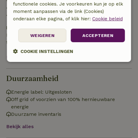
• 42–28 dagen voor aankomst: 40% terugbetaald
functionele cookies. Je voorkeuren kun je op elk
• 28 dagen tot de aankomstdag: 10% terugbetaald
moment aanpassen via de link (Cookies)
• op de aankomstdag of later: geen terugbetaling
onderaan elke pagina, of klik hier:
Cookie beleid
Borg
Een borg van € 50,00 is van toepassing. Je wordt
WEIGEREN
ACCEPTEREN
terugbetaald na het uitchecken.
COOKIE INSTELLINGEN
Bekijk alles
Strikt
Prestatie
Targeting
noodzakelijk
Duurzaamheid
Energie label: Uitgesloten
Functioneel
Off grid of voorzien van 100% hernieuwbare
energie
Duurzame inventaris
Bekijk alles
Strikt noodzakelijk
Prestatie
Targeting