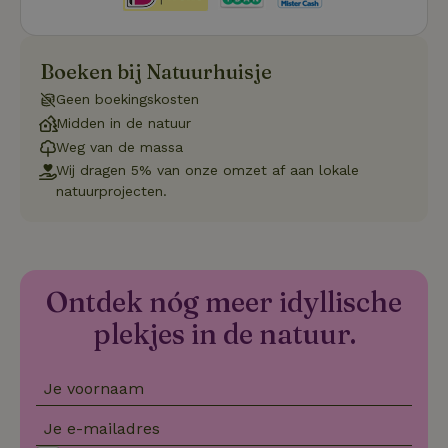
do
Sc
se
co
va
Boeken bij Natuurhuisje
on
co
Geen boekingskosten
va
Sc
Midden in de natuur
no
co
Weg van de massa
we
Wij dragen 5% van onze omzet af aan lokale
VISITOR_PRIVACY_METADATA
YouTube
5 maanden
De
natuurprojecten.
.youtube.com
4 weken
wo
o
to
de
pr
vo
in
Ontdek nóg meer idyllische
si
He
plekjes in de natuur.
ge
to
de
be
ve
Je voornaam
pr
in
hu
Je e-mailadres
w