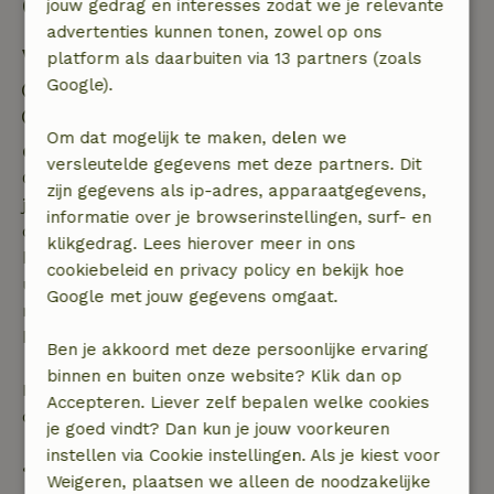
Goed om te weten
jouw gedrag en interesses zodat we je relevante
advertenties kunnen tonen, zowel op ons
Verblijfdetails
platform als daarbuiten via 13 partners (zoals
Google).
Inchecken: 15:00- 22:00
Uitchecken: 07:00- 10:00
Om dat mogelijk te maken, delen we
Gratis annuleren binnen 7 dagen
versleutelde gegevens met deze partners. Dit
Gratis annuleren binnen 7 dagen na bevestiging van
zijn gegevens als ip-adres, apparaatgegevens,
je boeking, bij een boekingsaanvraag meer dan 28
informatie over je browserinstellingen, surf- en
dagen voor aanvang. Bij een boeking met aanvang
klikgedrag. Lees hierover meer in ons
binnen 28 dagen geldt gratis annuleren binnen 24
cookiebeleid en privacy policy en bekijk hoe
uur. Bij annulering binnen gestelde periode heb je
Google met jouw gegevens omgaat.
recht op volledige terugbetaling van het
boekingsbedrag.
Ben je akkoord met deze persoonlijke ervaring
binnen en buiten onze website? Klik dan op
Daarna krijg je een deel van de reissom en 100% van
Accepteren. Liever zelf bepalen welke cookies
de borg terugbetaald:
je goed vindt? Dan kun je jouw voorkeuren
instellen via Cookie instellingen. Als je kiest voor
• tot 42 dagen voor aankomst: 70% terugbetaald
Weigeren, plaatsen we alleen de noodzakelijke