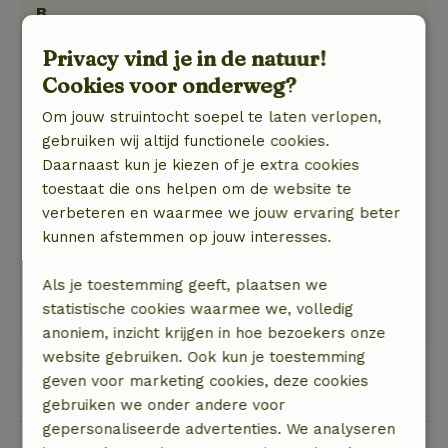
B
11 augustus 2018
Privacy vind je in de natuur!
Algemene beoordeling: 7
/10
Cookies voor onderweg?
Het huisje is enigszins gedateerd. Voor mij net
Om jouw struintocht soepel te laten verlopen,
op t randje van wat ik nog prettig vind, met
gebruiken wij altijd functionele cookies.
name voor wat betreft de badkamer. Super was
Daarnaast kun je kiezen of je extra cookies
dat er echt van alles te doen was voor de
toestaat die ons helpen om de website te
kinderen; die hebben het heerlijk gevonden.
verbeteren en waarmee we jouw ervaring beter
Natuur, rust & ruimte: 3
/5
kunnen afstemmen op jouw interesses.
Je logeert middenin een boerenbedrijf waar
verschillende huisjes zijn. Voor kinderen is op
Als je toestemming geeft, plaatsen we
het hele terrein veel gelegenheid zich uit te
statistische cookies waarmee we, volledig
leven, wat wij heel prettig vonden.
anoniem, inzicht krijgen in hoe bezoekers onze
website gebruiken. Ook kun je toestemming
geven voor marketing cookies, deze cookies
Bekijk alle 3 beoordelingen
gebruiken we onder andere voor
gepersonaliseerde advertenties. We analyseren