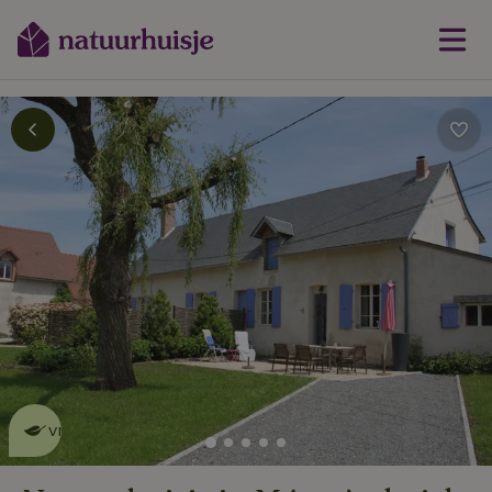
Dit natuurhuisje is eco-
vriendelijk
lees meer