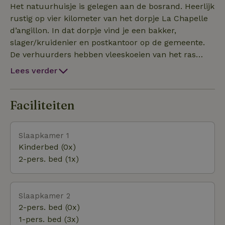
natuurlijk mooie natuur in de omgeving
Het natuurhuisje is gelegen aan de bosrand. Heerlijk
beschikbaar. De verhuurders hebben een ezel en
rustig op vier kilometer van het dorpje La Chapelle
kippen. Dit natuurhuisje betreft een vijfpersoons
d’angillon. In dat dorpje vind je een bakker,
huisje. Er zijn twee slaapkamers 1 is uitgerust met
slager/kruidenier en postkantoor op de gemeente.
drie eenpersoonsbedden en 1 met een
De verhuurders hebben vleeskoeien van het ras
tweepersoonsbed. Je hoeft echt niet zo ver te gaan
Parthenaise. De koeien lopen met hun kalfjes in de
Lees verder
om te genieten van het Franse landschap, wijn,
wei. Het is een heerlijke plek om een weekje
kaas, vrijheid en rust.
vakantie door te brengen met een lekker boek. Er is
ook van alles te doen in de omgeving, zoals vissen,
Faciliteiten
kanovaren op de Loire, wandelen, kastelen,
wijnproeven in Menetou-Salon en Sancerre,
Slaapkamer 1
weekmarkten, en brocantes. Het grote meer Etang
Kinderbed (0x)
du Puits, Adventure Parc, Dierenpark Beauval en
2-pers. bed (1x)
nog veel meer liggen vlakbij.
Slaapkamer 2
2-pers. bed (0x)
1-pers. bed (3x)