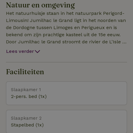
Natuur en omgeving
aanwezig. Het huisje is tevens voorzien van satelliet
televisie en uitgerust met sauna. Buiten
Het natuurhuisje staan in het natuurpark Perigord-
hoogseizoen tevens verhuur per dag met ontbijt.
Limousin! Jumilhac le Grand ligt in het noorden van
de Dordogne tussen Limoges en Perigueux en is
bekend om zijn prachtige kasteel uit de 15e eeuw.
Door Jumilhac le Grand stroomt de rivier de L'Isle ,
waar men o.a kan vissen,zwemmen,goud zoeken en
Lees verder
picknicken, De heuvelachtige omgeving die u
wandelend en fietsend kunt verkennen bestaat uit,
bos, weilande met Limousin koeien, meertjes en
Faciliteiten
prachtige wandelroutes.Er heerst rust en stilte in
deze landelijke, lieflijke omgeving. Uitstekend
Slaapkamer 1
geschikt dus voor jong en oud die graag vanaf hun
2-pers. bed (1x)
natuurhuisje gaan wandelen of uitstapjes maken en
zo alle leuke plekjes van de Perigord/Dordogne
willen ontdekken. Voor alle boodschappen kun
Slaapkamer 2
je terecht in de nabije omgeving, er is sinds kort ook
Stapelbed (1x)
een Lidl in St Yrieix la Perche.