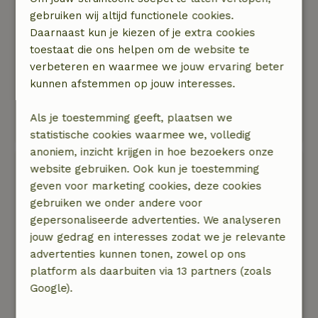
Veel wandelmogelijkheden vanaf het terrein,
gebruiken wij altijd functionele cookies.
mooie stadjes in de omgeving en lekker lui bij
Daarnaast kun je kiezen of je extra cookies
het huisje liggen; kortom, een ideale vakantie
toestaat die ons helpen om de website te
plek.
verbeteren en waarmee we jouw ervaring beter
Natuur, rust & ruimte: 5
/5
kunnen afstemmen op jouw interesses.
Een paradijsje, zicht op mooie wei, bomenrand,
vogels, konijnen en reeën. (Als de honden ze
Als je toestemming geeft, plaatsen we
niet eerst zagen, gelukkig zaten ze vast!)
statistische cookies waarmee we, volledig
anoniem, inzicht krijgen in hoe bezoekers onze
Heleen
website gebruiken. Ook kun je toestemming
26 december 2018
geven voor marketing cookies, deze cookies
gebruiken we onder andere voor
Algemene beoordeling: 9
/10
gepersonaliseerde advertenties. We analyseren
Zeer compleet huisje, midden in de natuur.
jouw gedrag en interesses zodat we je relevante
Zeer vriendelijke en betrokken eigenaars.
advertenties kunnen tonen, zowel op ons
Veel te zien en te doen in de omgeving, ook in
platform als daarbuiten via 13 partners (zoals
de winter!
Google).
Natuur, rust & ruimte: 5
/5
In een woord geweldig!!!!!