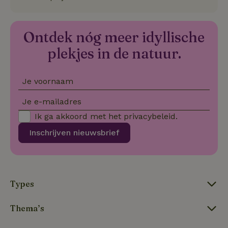
no
co
we
Ontdek nóg meer idyllische
VISITOR_PRIVACY_METADATA
YouTube
5 maanden
De
.youtube.com
4 weken
wo
plekjes in de natuur.
o
to
de
pr
vo
Je voornaam
in
si
He
Je e-mailadres
ge
to
Ik ga akkoord met het
privacybeleid
.
de
be
Inschrijven nieuwsbrief
ve
pr
in
hu
w
ge
to
Types
se
Thema’s