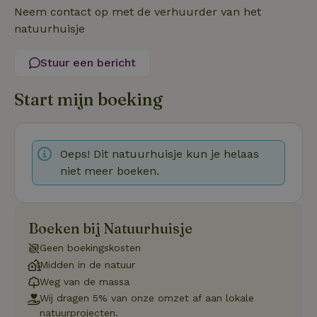
Neem contact op met de verhuurder van het
Aanbieder
/
Naam
Vervaldatum
Om
Domein
natuurhuisje
_pinterest_ct_ua
Pinterest Inc.
1 jaar
De
.ct.pinterest.com
wo
Stuur een bericht
re
Pi
Ma
Start mijn boeking
_tt_enable_cookie
.natuurhuisje.be
3 maanden
De
wo
o
vo
de
Oeps! Dit natuurhuisje kun je helaas
be
ge
niet meer boeken.
co
we
on
CookieScriptConsent
CookieScript
4 weken 2
De
Google
Boeken bij Natuurhuisje
.natuurhuisje.be
dagen
wo
Privacy Policy
do
Sc
Geen boekingskosten
se
Midden in de natuur
co
va
Weg van de massa
on
co
Wij dragen 5% van onze omzet af aan lokale
va
natuurprojecten.
Sc