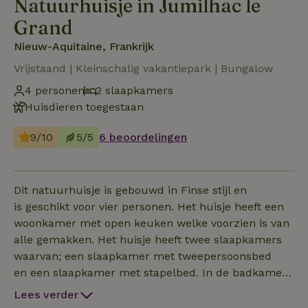
Natuurhuisje in Jumilhac le
Grand
Nieuw-Aquitaine, Frankrijk
Vrijstaand | Kleinschalig vakantiepark | Bungalow
4 personen
2 slaapkamers
Huisdieren toegestaan
9/10
5/5
6 beoordelingen
Dit natuurhuisje is gebouwd in Finse stijl en
is geschikt voor vier personen. Het huisje heeft een
woonkamer met open keuken welke voorzien is van
alle gemakken. Het huisje heeft twee slaapkamers
waarvan; een slaapkamer met tweepersoonsbed
en een slaapkamer met stapelbed. In de badkamer
vindt je een massage douche met wastafel en toilet.
Lees verder
In de grote tuin met ligstoelen is er een BBQ