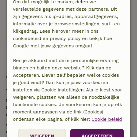
Om dat mogelijk te maken, delen we
In de schemering hoor je de uilen roepen, dit
versleutelde gegevens met deze partners. Dit
hoor je tot de volgende morgen!
zijn gegevens als ip-adres, apparaatgegevens,
Als je het treft zie je reeen, vossen en
informatie over je browserinstellingen, surf- en
roofvogels. Wanneer het donker en helder is, zie
klikgedrag. Lees hierover meer in ons
je een ongelooflijk mooie sterrenhemel!
cookiebeleid en privacy policy en bekijk hoe
Google met jouw gegevens omgaat.
Bekijk alle 6 beoordelingen
Ben je akkoord met deze persoonlijke ervaring
binnen en buiten onze website? Klik dan op
Goed om te weten
Accepteren. Liever zelf bepalen welke cookies
je goed vindt? Dan kun je jouw voorkeuren
instellen via Cookie instellingen. Als je kiest voor
Verblijfdetails
Weigeren, plaatsen we alleen de noodzakelijke
Inchecken: 17:00- 21:00
functionele cookies. Je voorkeuren kun je op elk
Uitchecken: 09:00- 10:00
moment aanpassen via de link (Cookies)
Contactloos verblijf mogelijk
onderaan elke pagina, of klik hier:
Cookie beleid
Gratis annuleren binnen 7 dagen
Gratis annuleren binnen 7 dagen na bevestiging van
WEIGEREN
ACCEPTEREN