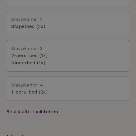
uitgooien. De rivier zit vol forel! Voor de actieve
dagen kun je bij dit natuurhuisje talloze kanten op;
Slaapkamer 2
kajakken, wielrennen, wandelen, mountainbiken,
Stapelbed (2x)
grotten ontdekken, etcetera.
Slaapkamer 3
2-pers. bed (1x)
Kinderbed (1x)
Slaapkamer 4
1-pers. bed (2x)
Bekijk alle faciliteiten