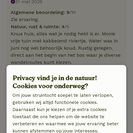
31 mei 2025
Algemene beoordeling: 9
/10
Zie ervaring.
Natuur, rust & ruimte: 4
/5
Knus huis, alles wat je nodig hebt is er. Mooie
vrije tuin met kabbelend riviertje. Water was in
juni nog wel behoorlijk koud. Rustig gelegen,
direct aan het begin van het bos waar je diverse
wandelroutes kunt kiezen.
Helaas werd op een paar dagen per week de
rust verstoord door de oefeningen met
Privacy vind je in de natuur!
laagvliegende F16s. Maar het
Cookies voor onderweg?
&#34;natuurhuisjes gevoel&#34; bleef.
Om jouw struintocht soepel te laten verlopen,
Veel te zien en te beleven in de buurt, maar als
gebruiken wij altijd functionele cookies.
je soms es lekker bij het huisje wilt blijven, dan
Daarnaast kun je kiezen of je extra cookies
zijn er ruim voldoende mogelijkheden om je
toestaat die ons helpen om de website te
prima te vermaken.
verbeteren en waarmee we jouw ervaring beter
kunnen afstemmen op jouw interesses.