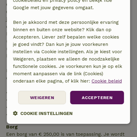
cookiebeleid en privacy policy en bekijk hoe
Gratis annuleren binnen 7 dagen
Google met jouw gegevens omgaat.
Gratis annuleren binnen 7 dagen na bevestiging van
je boeking, bij een boekingsaanvraag meer dan 28
Ben je akkoord met deze persoonlijke ervaring
dagen voor aanvang. Bij een boeking met aanvang
binnen en buiten onze website? Klik dan op
binnen 28 dagen geldt gratis annuleren binnen 24
Accepteren. Liever zelf bepalen welke cookies
uur. Bij annulering binnen gestelde periode heb je
je goed vindt? Dan kun je jouw voorkeuren
recht op volledige terugbetaling van het
instellen via Cookie instellingen. Als je kiest voor
boekingsbedrag.
Weigeren, plaatsen we alleen de noodzakelijke
functionele cookies. Je voorkeuren kun je op elk
Daarna krijg je een deel van de reissom en 100% van
moment aanpassen via de link (Cookies)
de borg terugbetaald:
onderaan elke pagina, of klik hier:
Cookie beleid
• tot 42 dagen voor aankomst: 70% terugbetaald
WEIGEREN
ACCEPTEREN
• 42–28 dagen voor aankomst: 40% terugbetaald
• 28 dagen tot de aankomstdag: 10% terugbetaald
COOKIE INSTELLINGEN
• op de aankomstdag of later: geen terugbetaling
Strikt
Prestatie
Targeting
Borg
noodzakelijk
Een borg van € 250,00 is van toepassing. Je wordt