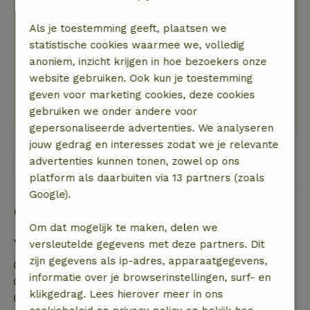
Kurt
8 november 2024
Als je toestemming geeft, plaatsen we
statistische cookies waarmee we, volledig
Algemene beoordeling: 7
/10
anoniem, inzicht krijgen in hoe bezoekers onze
Gezellig huisje , alles is aanwezig
website gebruiken. Ook kun je toestemming
Natuur, rust & ruimte: 4
/5
geven voor marketing cookies, deze cookies
Gezellig huisje aan een rivier , mooi in het groen
gebruiken we onder andere voor
en op een wandelroute
gepersonaliseerde advertenties. We analyseren
jouw gedrag en interesses zodat we je relevante
advertenties kunnen tonen, zowel op ons
Bekijk alle 21 beoordelingen
platform als daarbuiten via 13 partners (zoals
Google).
Goed om te weten
Om dat mogelijk te maken, delen we
Verblijfdetails
versleutelde gegevens met deze partners. Dit
zijn gegevens als ip-adres, apparaatgegevens,
Inchecken: 16:00- 22:00
informatie over je browserinstellingen, surf- en
Uitchecken: 07:00- 10:00
klikgedrag. Lees hierover meer in ons
Contactloos verblijf mogelijk