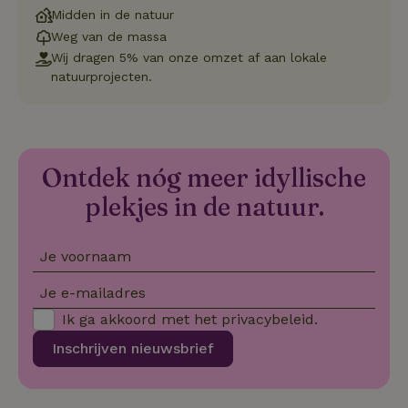
pr
Midden in de natuur
vo
Weg van de massa
in
si
Wij dragen 5% van onze omzet af aan lokale
He
ge
natuurprojecten.
to
de
be
ve
pr
in
hu
Ontdek nóg meer idyllische
w
ge
plekjes in de natuur.
to
se
Je voornaam
Je e-mailadres
Naam
Aanbieder
/
Domein
Verval
Aanbieder
/
Ik ga akkoord met het
privacybeleid
.
Naam
Vervaldatum
Omschrijving
_nhft_user-create-account
www.natuurhuisje.be
Sess
Domein
Inschrijven nieuwsbrief
_ga
Google LLC
1 jaar 1
Deze cookie
Aanbieder
/
Naam
Vervaldatum
.natuurhuisje.be
maand
is gekoppeld 
Domein
Google Univer
Analytics - wa
FPID
Google
1 jaar 1
_nhftconstraint_search-
www.natuurhuisje.be
Sess
belangrijke u