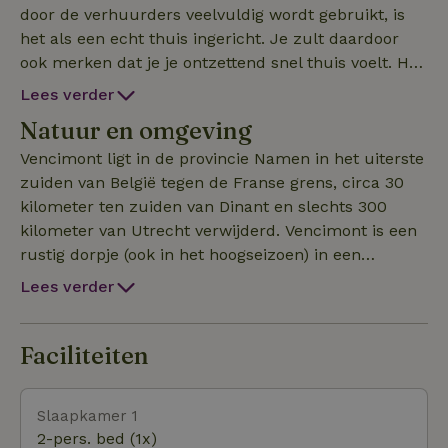
door de verhuurders veelvuldig wordt gebruikt, is
het als een echt thuis ingericht. Je zult daardoor
ook merken dat je je ontzettend snel thuis voelt. Het
is gelegen aan een doodlopende weg aan de rand
Lees verder
van een klein dorpje, direct aan een rivier en de
Natuur en omgeving
bossen. Het beschikt over 1400 m² eigen tuin met
veranda, terras en speeltoestellen, waardoor de
Vencimont ligt in de provincie Namen in het uiterste
kinderen en ouders zich uitstekend kunnen
zuiden van België tegen de Franse grens, circa 30
vermaken. Tevens beschikt het over vier
kilometer ten zuiden van Dinant en slechts 300
slaapkamers, twee badkamers, een ruime eethoek
kilometer van Utrecht verwijderd. Vencimont is een
en een sfeervolle zithoek met houtkachel. De
rustig dorpje (ook in het hoogseizoen) in een
keuken is volledig ingericht met een vijf
door bos omringd dal waar de rivier de Huille
Lees verder
pitsgasfornuis en biedt alle comfort om een
doorheen loopt. Het huis ligt op het eind van een
heerlijke maaltijd te bereiden. Er is in het huis gratis
doodlopende weg die doorloopt als wandelpad
WiFi, Netflix en Nederlandse TV zenders.
en officiële mountainbikeroute. Het ligt in een
Faciliteiten
uitgebreid natuurgebied. Achter in de tuin loopt de
rivier de Houille, waar je met laag water ook heerlijk
Slaapkamer 1
in kunt spelen en vertoeven. Voor de visliefhebber
2-pers. bed (1x)
kun je dus ook direct aan eigen tuin de hengel