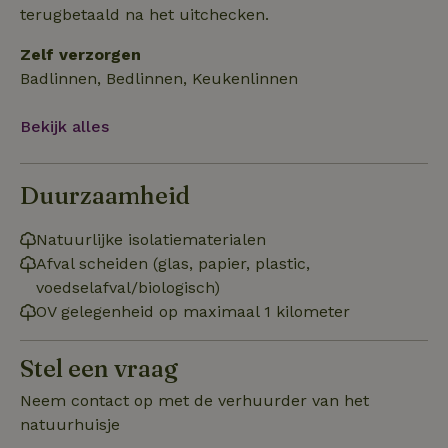
terugbetaald na het uitchecken.
Zelf verzorgen
Functioneel
Badlinnen, Bedlinnen, Keukenlinnen
Bekijk alles
Duurzaamheid
Strikt noodzakelijk
Prestatie
Targeting
Functioneel
Natuurlijke isolatiematerialen
Afval scheiden (glas, papier, plastic,
Strikt noodzakelijke cookies maken de kernfunctionaliteiten
van de website mogelijk, zoals gebruikersaanmelding en
voedselafval/biologisch)
accountbeheer. De website kan niet goed worden gebruikt
OV gelegenheid op maximaal 1 kilometer
zonder de strikt noodzakelijke cookies.
Aanbieder
/
Naam
Vervaldatum
Om
Domein
Stel een vraag
_pinterest_ct_ua
Pinterest Inc.
1 jaar
De
Neem contact op met de verhuurder van het
.ct.pinterest.com
wo
re
natuurhuisje
Pi
Ma