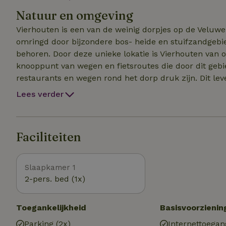
het landgoed zelf en geeft graag aanvullende informa
Natuur en omgeving
Vierhouten is een van de weinig dorpjes op de Veluwe
omringd door bijzondere bos- heide en stuifzandgebie
behoren. Door deze unieke lokatie is Vierhouten van
knooppunt van wegen en fietsroutes die door dit geb
restaurants en wegen rond het dorp druk zijn. Dit le
maar zelfs op de drukste dagen is rust stilte en een
Lees verder
Landgoed Dennenholt ligt aan de rand van het bos aa
open gedeelte van het domein leeft veel groot wild, zo
het burlen van de herten vanaf het landgoed goed te 
Faciliteiten
het terrein.
Slaapkamer 1
2-pers. bed (1x)
Toegankelijkheid
Basisvoorzienin
Parking (2x)
Internettoegan