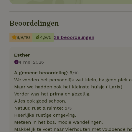
Strikt noodzakelijk
Beoordelingen
accountbeheer. De w
Naam
8,9/10
4,9/5
28 beoordelingen
_pinterest_ct_ua
Esther
_tt_enable_cookie
4 mei 2026
Algemene beoordeling: 9
/10
CookieScriptCons
We vonden het persoonlijk wat klein, bv geen plek o
Maar we hadden ook het kleinste huisje ( Larix)
Verder was het prima en gezellig.
VISITOR_PRIVACY
Alles ook goed schoon.
Natuur, rust & ruimte: 5
/5
Heerlijke rustige omgeving.
Meteen in het bos, mooie wandelingen.
Makkelijk te voet naar Vierhouten met voldoende h