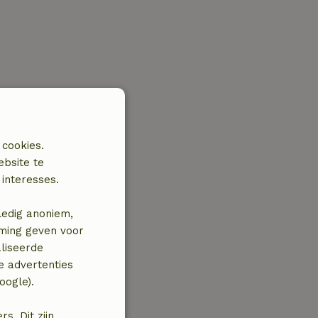
 cookies.
ebsite te
interesses.
ledig anoniem,
mming geven voor
liseerde
e advertenties
oogle).
. Dit zijn