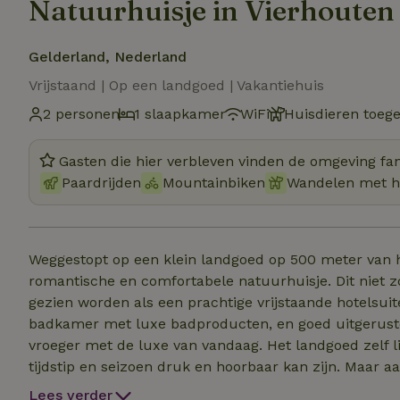
Natuurhuisje in Vierhouten
Gelderland, Nederland
Vrijstaand | Op een landgoed | Vakantiehuis
2 personen
1 slaapkamer
WiFi
Huisdieren toeg
Gasten die hier verbleven vinden de omgeving fan
Paardrijden
Mountainbiken
Wandelen met 
Weggestopt op een klein landgoed op 500 meter van het
romantische en comfortabele natuurhuisje. Dit niet
gezien worden als een prachtige vrijstaande hotelsuit
badkamer met luxe badproducten, en goed uitgeruste 
vroeger met de luxe van vandaag. Het landgoed zelf ligt aan de weg naar Vierhouten, die afhankelijk van
tijdstip en seizoen druk en hoorbaar kan zijn. Maar a
diepe bossen in die tot de mooiste, leegste en wildste
Lees verder