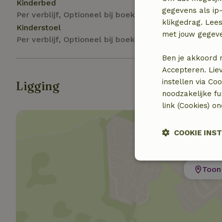
Kinderbed
gegevens als ip-
Per verblijf, Optioneel bij boeking
klikgedrag. Lees
Kinderstoel
met jouw gegev
Per verblijf, Optioneel bij boeking
Ben je akkoord 
Accepteren. Lie
instellen via Co
Ligging
noodzakelijke f
link (Cookies) o
COOKIE INS
Strikt noodzak
Toon 