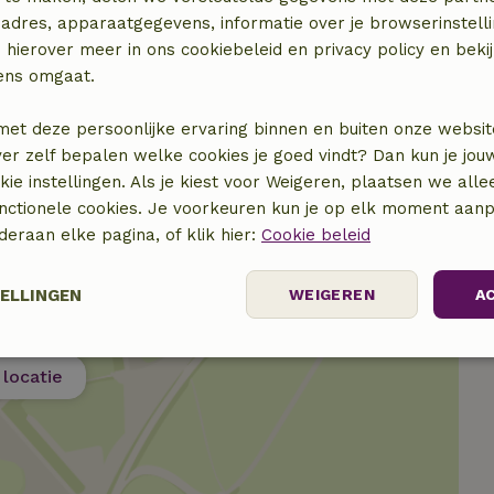
€ 15,00
adres, apparaatgegevens, informatie over je browserinstelli
 hierover meer in ons cookiebeleid en privacy policy en beki
€ 15,00
ens omgaat.
met deze persoonlijke ervaring binnen en buiten onze websit
ver zelf bepalen welke cookies je goed vindt? Dan kun je jo
okie instellingen. Als je kiest voor Weigeren, plaatsen we alle
unctionele cookies. Je voorkeuren kun je op elk moment aanp
nderaan elke pagina, of klik hier:
Cookie beleid
TELLINGEN
WEIGEREN
A
elijk
Prestatie
Targeting
F
locatie