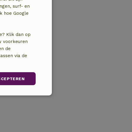
ngen, surf- en
jk hoe Google
e? Klik dan op
uw voorkeuren
en de
assen via de
CCEPTEREN
unctioneel