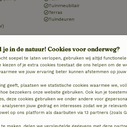
Tuinmeubilair
Terras
Tuindeuren
V)
d je in de natuur! Cookies voor onderweg?
Badkamer
cht soepel te laten verlopen, gebruiken wij altijd functionele
Sanitaire voorzieningen
 kiezen of je extra cookies toestaat die ons helpen om de w
Badkamer (1x)
aarmee we jouw ervaring beter kunnen afstemmen op jouw 
binatie
Douche
Toilet
ing geeft, plaatsen we statistische cookies waarmee we, vol
 in hoe bezoekers onze website gebruiken. Ook kun je toeste
es, deze cookies gebruiken we onder andere voor gepersona
e analyseren jouw gedrag en interesses zodat we je relevant
wel op ons platform als daarbuiten via 13 partners (zoals G
 te maken, delen we versleutelde gegevens met deze partners