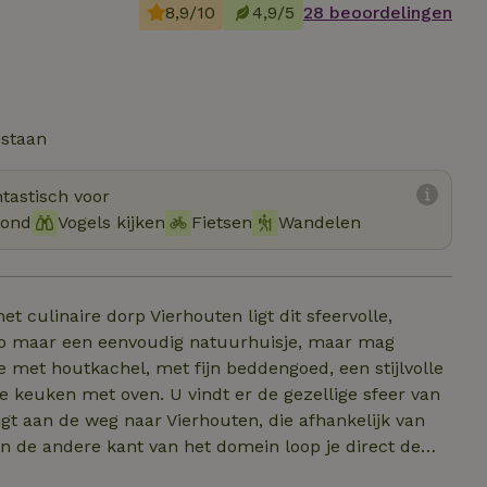
8,9/10
4,9/5
28 beoordelingen
estaan
tastisch voor
hond
Vogels kijken
Fietsen
Wandelen
 culinaire dorp Vierhouten ligt dit sfeervolle,
 zo maar een eenvoudig natuurhuisje, maar mag
e met houtkachel, met fijn beddengoed, een stijlvolle
keuken met oven. U vindt er de gezellige sfeer van
an de andere kant van het domein loop je direct de
 van de Veluwe behoren. Je gastheer verblijft veel op