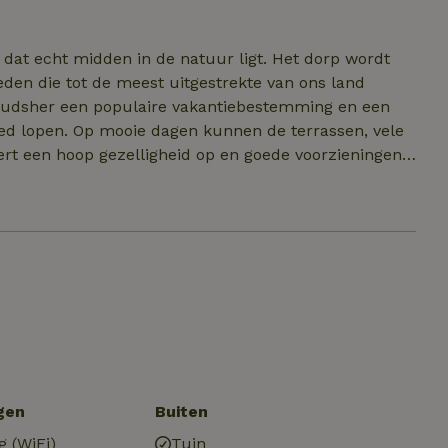
tie over de omgeving.
 dat echt midden in de natuur ligt. Het dorp wordt
den die tot de meest uitgestrekte van ons land
 oudsher een populaire vakantiebestemming en een
ied lopen. Op mooie dagen kunnen de terrassen, vele
vert een hoop gezelligheid op en goede voorzieningen
zaamheid te vinden in de bossen rondom het dorp.
n de Gortelseweg. In de bossen rondom en op het
als herten, wilde zwijnen en wolven. In het najaar is
horen. Fiets en wandelroutes vindt u direct buiten
gen
Buiten
g (WiFi)
Tuin