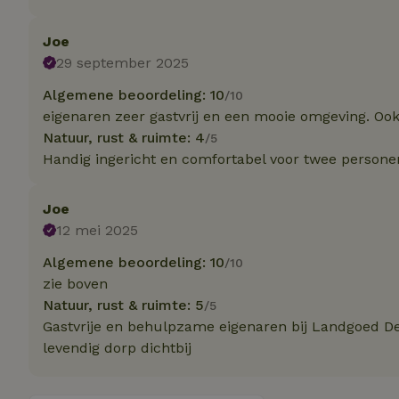
Joe
Naam
Naam
29 september 2025
_nhft_user-creat
Naam
_ga
Algemene beoordeling: 10
/10
FPID
eigenaren zeer gastvrij en een mooie omgeving. Ook
_nhftconstraint_s
lowest-price
Natuur, rust & ruimte: 4
/5
Handig ingericht en comfortabel voor twee persone
_uetsid
_nhft_safety-depo
_ga_JRK1QL37RY
Joe
_uetvid
12 mei 2025
_nhftconstraint_p
policy
_ttp
Algemene beoordeling: 10
/10
zie boven
_nhftconstraint_s
deposit-refund
uid
Natuur, rust & ruimte: 5
/5
_ttp
Gastvrije en behulpzame eigenaren bij Landgoed D
_nhft_privacy-pol
levendig dorp dichtbij
FPAU
IDE
ar_debug