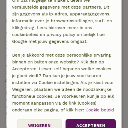
Om dat mogelijk te maken, delen we
Bekijk alle 8 beoordelingen
versleutelde gegevens met deze partners. Dit
zijn gegevens als ip-adres, apparaatgegevens,
Goed om te weten
informatie over je browserinstellingen, surf- en
klikgedrag. Lees hierover meer in ons
Verblijfdetails
cookiebeleid en privacy policy en bekijk hoe
Google met jouw gegevens omgaat.
Inchecken: 15:00- 21:00
Uitchecken: 09:45- 10:00
Ben je akkoord met deze persoonlijke ervaring
Contactloos verblijf mogelijk
binnen en buiten onze website? Klik dan op
Gratis annuleren binnen 7 dagen
Accepteren. Liever zelf bepalen welke cookies
Gratis annuleren binnen 7 dagen na bevestiging van
je goed vindt? Dan kun je jouw voorkeuren
je boeking, bij een boekingsaanvraag meer dan 28
instellen via Cookie instellingen. Als je kiest voor
dagen voor aanvang. Bij een boeking met aanvang
Weigeren, plaatsen we alleen de noodzakelijke
binnen 28 dagen geldt gratis annuleren binnen 24
functionele cookies. Je voorkeuren kun je op elk
uur. Bij annulering binnen gestelde periode heb je
moment aanpassen via de link (Cookies)
recht op volledige terugbetaling van het
onderaan elke pagina, of klik hier:
Cookie beleid
boekingsbedrag.
WEIGEREN
ACCEPTEREN
Daarna krijg je een deel van de reissom en 100% van