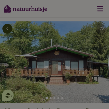
Dit natuurhuisje is eco-
vriendelijk
lees meer