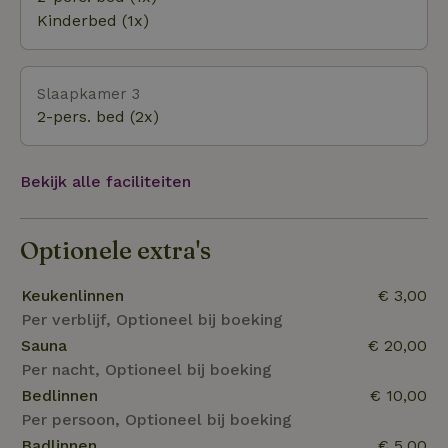
ultieme bosgevoel naar de gezellige straatjes met
Kinderbed (1x)
winkels, en nog zoveel meer, om te ontdekken!!
restaurants en ambachtelijke ateliers in een wip.
Slaapkamer 3
2-pers. bed (2x)
Bekijk alle faciliteiten
Optionele extra's
Keukenlinnen
€ 3,00
Per verblijf, Optioneel bij boeking
Sauna
€ 20,00
Per nacht, Optioneel bij boeking
Bedlinnen
€ 10,00
Per persoon, Optioneel bij boeking
Badlinnen
€ 5,00