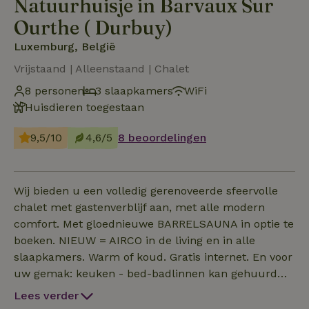
Natuurhuisje in Barvaux Sur
Ourthe ( Durbuy)
Luxemburg, België
Vrijstaand | Alleenstaand | Chalet
8 personen
3 slaapkamers
WiFi
Huisdieren toegestaan
9,5/10
4,6/5
8 beoordelingen
Wij bieden u een volledig gerenoveerde sfeervolle
chalet met gastenverblijf aan, met alle modern
comfort. Met gloednieuwe BARRELSAUNA in optie te
boeken. NIEUW = AIRCO in de living en in alle
slaapkamers. Warm of koud. Gratis internet. En voor
uw gemak: keuken - bed-badlinnen kan gehuurd
worden. Zithoek 3-2-1 zit salon , Flatscreen
Lees verder
proximus tv, dvd, radio. Koken kan in open, volledig