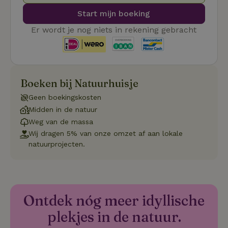
no
co
Start mijn boeking
we
Er wordt je nog niets in rekening gebracht
VISITOR_PRIVACY_METADATA
YouTube
5 maanden
De
.youtube.com
4 weken
wo
o
to
de
pr
vo
Boeken bij Natuurhuisje
in
si
He
Geen boekingskosten
ge
Midden in de natuur
to
de
Weg van de massa
be
ve
Wij dragen 5% van onze omzet af aan lokale
pr
natuurprojecten.
in
hu
w
ge
to
se
Ontdek nóg meer idyllische
plekjes in de natuur.
Naam
Aanbieder
/
Domein
Verval