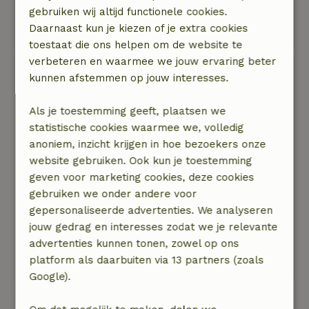
vriendelijk en elke vraag die we hadden werd
gebruiken wij altijd functionele cookies.
met veel plezier beantwoord. Een echte
Daarnaast kun je kiezen of je extra cookies
aanrader!
toestaat die ons helpen om de website te
verbeteren en waarmee we jouw ervaring beter
Els
kunnen afstemmen op jouw interesses.
17 mei 2024
Als je toestemming geeft, plaatsen we
Algemene beoordeling: 10
/10
statistische cookies waarmee we, volledig
Het is een topverblijf
anoniem, inzicht krijgen in hoe bezoekers onze
Natuur, rust & ruimte: 5
/5
website gebruiken. Ook kun je toestemming
Heerlijk huisje waar we met 7 volwassene en 2
geven voor marketing cookies, deze cookies
honden gezellig hebben verbleven. Vriendelijke
gebruiken we onder andere voor
ontvangst en zeer duidelijke uitleg van alles..
gepersonaliseerde advertenties. We analyseren
Voor sommige wa sher genieten van de natuur
jouw gedrag en interesses zodat we je relevante
en andere onder ons gingen in de touwen
advertenties kunnen tonen, zowel op ons
hangen aan de survival in Durbuy die echt dicht
platform als daarbuiten via 13 partners (zoals
bij is. Kortom leuk verblijf
Google).