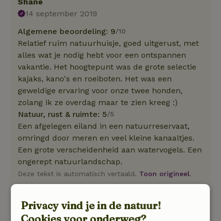
Shane
14 september 2019
Algemene beoordeling: 9
/10
Relatief ruim natuurhuisje, goed uitgerust, met
alles wat je nodig hebt voor een ontspannen
vakantie. Het hoogtepunt was de grote selectie
kajaks, kano's en roeiboten. Het was een
geweldige ervaring voor onze twee honden,
zolang ik ze overdag maar te zien kreeg :)
Natuur, rust & ruimte: 5
/5
Een afgelegen eiland in een natuurreservaat,
omringd door meren en veel kleine kanaaltjes.
Een grote verscheidenheid aan watervogels. Een
ongerept natuurlandschap.
Deze tekst is automatisch vertaald.
Toon origineel.
leo
Privacy vind je in de natuur!
28 juli 2018
Cookies voor onderweg?