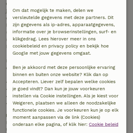
Gratis annuleren binnen 7 dagen na bevestiging van
Om dat mogelijk te maken, delen we
je boeking, bij een boekingsaanvraag meer dan 28
versleutelde gegevens met deze partners. Dit
dagen voor aanvang. Bij een boeking met aanvang
zijn gegevens als ip-adres, apparaatgegevens,
binnen 28 dagen geldt gratis annuleren binnen 24
informatie over je browserinstellingen, surf- en
uur. Bij annulering binnen gestelde periode heb je
klikgedrag. Lees hierover meer in ons
recht op volledige terugbetaling van het
cookiebeleid en privacy policy en bekijk hoe
boekingsbedrag.
Google met jouw gegevens omgaat.
Daarna krijg je een deel van de reissom en 100% van
Ben je akkoord met deze persoonlijke ervaring
de borg terugbetaald:
binnen en buiten onze website? Klik dan op
Accepteren. Liever zelf bepalen welke cookies
• tot 42 dagen voor aankomst: 70% terugbetaald
je goed vindt? Dan kun je jouw voorkeuren
• 42–28 dagen voor aankomst: 40% terugbetaald
instellen via Cookie instellingen. Als je kiest voor
• 28 dagen tot de aankomstdag: 10% terugbetaald
Weigeren, plaatsen we alleen de noodzakelijke
• op de aankomstdag of later: geen terugbetaling
functionele cookies. Je voorkeuren kun je op elk
Borg
moment aanpassen via de link (Cookies)
Een borg van € 300,00 is van toepassing. Je wordt
onderaan elke pagina, of klik hier:
Cookie beleid
terugbetaald na het uitchecken.