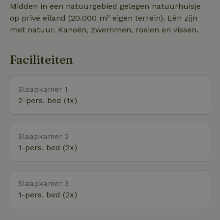
slaapkamers op begane grond. In een staat een
Midden in een natuurgebied gelegen natuurhuisje
dubbelbed van 200x160, in de ander staat een
op privé eiland (20.000 m² eigen terrein). Eén zijn
éénpersoons bed en een twijfelaar van 200x120. De
met natuur. Kanoën, zwemmen, roeien en vissen.
1e verdieping is een dakkapel voor kinderen met
twee bedden van 200x90, alleen is er nauwelijks
Faciliteiten
stahoogte (in de nok net 180cm). Eigen zwemvijver
en steiger met zwemtrap. Vier kanos staan ter
beschikking. Twee barbecues met hout. Gratis
Slaapkamer 1
parkeren. Het huis is 70 m² met een ruime
2-pers. bed (1x)
woonkamer. Televisie via digitenne en dvd-speler.
Keuken met Amerikaanse koelkast. Fijn restaurant
direct op vasteland.
Slaapkamer 2
1-pers. bed (2x)
Slaapkamer 3
1-pers. bed (2x)