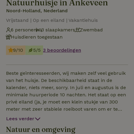
Natuurhuisje in Ankeveen
Noord-Holland, Nederland
Vrijstaand | Op een eiland | Vakantiehuis
6 personen
3 slaapkamers
Zwembad
Huisdieren toegestaan
9/10
5/5
3 beoordelingen
Beste geïnteresseerden, wij maken zelf veel gebruik
van het huisje. De beschikbaarheid staat in de
kalender, niets meer, sorry. In juli en augustus is de
minimale huurperiode 10 nachten. Het staat op een
privé eiland (ja, je moet een klein stukje van 300
meter met zeer stabiele roeiboot varen om er te
komen) gelegen bij de Ankeveense plassen. 16 km
Lees verder
centrum van Amsterdam. Heel veel ruimte, rust en
Natuur en omgeving
totale privacy in prachtige natuur. Er zijn twee