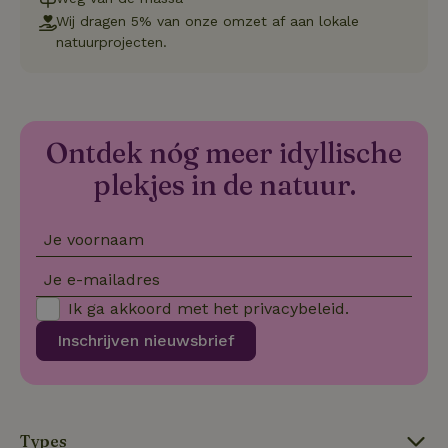
va
Wij dragen 5% van onze omzet af aan lokale
Sc
no
natuurprojecten.
co
we
VISITOR_PRIVACY_METADATA
YouTube
5 maanden
De
.youtube.com
4 weken
wo
o
to
Ontdek nóg meer idyllische
de
pr
plekjes in de natuur.
vo
in
si
He
ge
Je voornaam
to
de
Je e-mailadres
be
ve
Ik ga akkoord met het
privacybeleid
.
pr
in
hu
Inschrijven nieuwsbrief
w
ge
to
se
Types