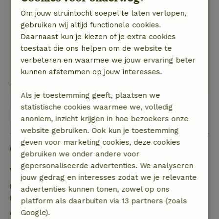
Algemene beoordeling: 10
/10
Om jouw struintocht soepel te laten verlopen,
Het huisje was erg netjes de kids vonden het
gebruiken wij altijd functionele cookies.
super om boven te slapen. De bedden lagen
Daarnaast kun je kiezen of je extra cookies
trouwens heerlijk. Echt een aanrader
toestaat die ons helpen om de website te
Natuur, rust & ruimte: 5
/5
verbeteren en waarmee we jouw ervaring beter
Het was super lekker rustig maar toch genoeg
kunnen afstemmen op jouw interesses.
te doen voor onze kids
Als je toestemming geeft, plaatsen we
statistische cookies waarmee we, volledig
Bekijk alle 3 beoordelingen
anoniem, inzicht krijgen in hoe bezoekers onze
website gebruiken. Ook kun je toestemming
geven voor marketing cookies, deze cookies
Goed om te weten
gebruiken we onder andere voor
gepersonaliseerde advertenties. We analyseren
Verblijfdetails
jouw gedrag en interesses zodat we je relevante
Inchecken: 16:00- 22:00
advertenties kunnen tonen, zowel op ons
Uitchecken: 07:00- 11:00
platform als daarbuiten via 13 partners (zoals
Google).
Gratis annuleren binnen 7 dagen