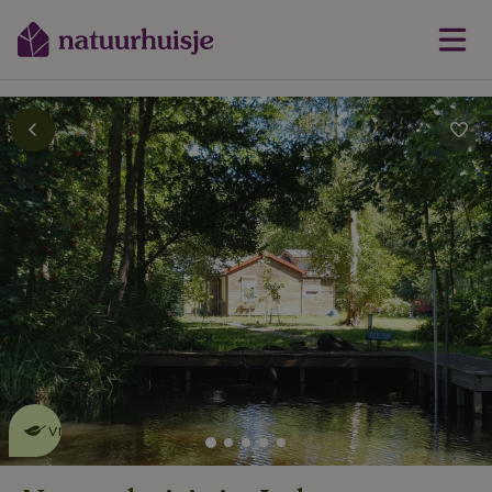
Dit natuurhuisje is eco-
vriendelijk
lees meer