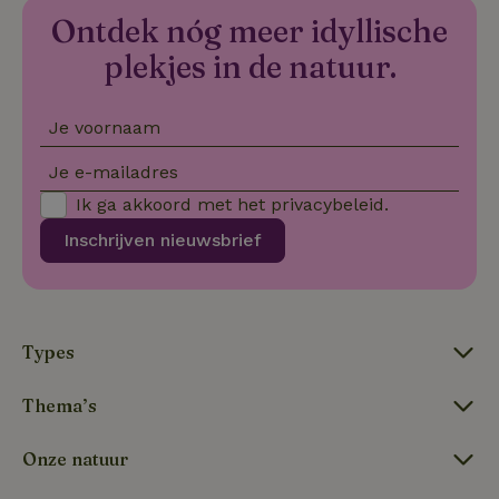
Ontdek nóg meer idyllische
VISITOR_PRIVACY_METADATA
YouTube
5 maanden
De
.youtube.com
4 weken
wo
o
plekjes in de natuur.
to
de
pr
vo
Je voornaam
in
si
He
Je e-mailadres
ge
to
Ik ga akkoord met het
privacybeleid
.
de
be
Inschrijven nieuwsbrief
ve
pr
in
hu
w
ge
to
Types
se
Thema’s
Naam
Aanbieder
/
Domein
Verval
Onze natuur
Aanbieder
/
Naam
Vervaldatum
Omschrijving
_nhft_user-create-account
www.natuurhuisje.be
Sess
Domein