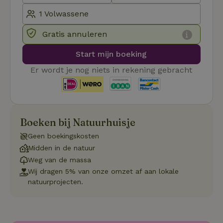
_pinterest_ct_ua
Pinterest Inc.
1 jaar
De
.ct.pinterest.com
wo
re
Pi
Gratis annuleren
Ma
_tt_enable_cookie
.natuurhuisje.be
3 maanden
De
Start mijn boeking
wo
o
Er wordt je nog niets in rekening gebracht
vo
de
be
ge
co
we
on
Boeken bij Natuurhuisje
CookieScriptConsent
CookieScript
4 weken 2
De
Google
.natuurhuisje.be
dagen
wo
Geen boekingskosten
Privacy Policy
do
Midden in de natuur
Sc
se
Weg van de massa
co
va
Wij dragen 5% van onze omzet af aan lokale
on
natuurprojecten.
co
va
Sc
no
co
we