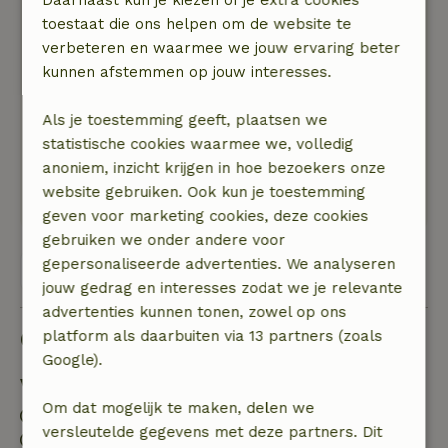
Daarnaast kun je kiezen of je extra cookies
27 december 2025
toestaat die ons helpen om de website te
verbeteren en waarmee we jouw ervaring beter
Algemene beoordeling: 9
/10
kunnen afstemmen op jouw interesses.
Mooi huis met uitzicht op weilanden, waar de
reeen langs kwamen lopen. Het huis is
Als je toestemming geeft, plaatsen we
compleet ingericht en van alle gemakken
statistische cookies waarmee we, volledig
voorzien.
anoniem, inzicht krijgen in hoe bezoekers onze
Natuur, rust & ruimte: 5
/5
website gebruiken. Ook kun je toestemming
Zeer rustige locatie
geven voor marketing cookies, deze cookies
gebruiken we onder andere voor
gepersonaliseerde advertenties. We analyseren
Bekijk alle 47 beoordelingen
jouw gedrag en interesses zodat we je relevante
advertenties kunnen tonen, zowel op ons
Goed om te weten
platform als daarbuiten via 13 partners (zoals
Google).
Verblijfdetails
Om dat mogelijk te maken, delen we
Inchecken: 15:00- 22:00
versleutelde gegevens met deze partners. Dit
Uitchecken: 07:00- 10:00