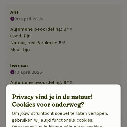
Ans
20 april 2026
Algemene beoordeling: 8
/10
Goed, fijn
Natuur, rust & ruimte: 5
/5
Mooi, fijn
herman
13 april 2026
Algemene beoordeling: 9
/10
Kan het iedereen aanraden
Privacy vind je in de natuur!
Natuur, rust & ruimte: 5
/5
Prachtig, zeer schoon.
Cookies voor onderweg?
In een woord geweldig
Om jouw struintocht soepel te laten verlopen,
gebruiken wij altijd functionele cookies.
Corine