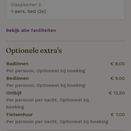
Slaapkamer 2
Vledder. De recreatieplas Het Blauwe Meer ligt op
1-pers. bed (2x)
enkele kilometers afstand. Ook de Havelterberg met
zijn heuvelachtige natuurgebied, de hunebedden en
de prachtige uitzichten is zeker de moeite waard.
Bekijk alle faciliteiten
Ben je een visliefhebber? De Beilervaart op ongeveer
vier kilometer afstand is een goede plek om te vissen.
Optionele extra's
Badlinnen
€ 8,00
Per persoon, Optioneel bij boeking
Bedlinnen
€ 9,00
Per persoon, Optioneel bij boeking
Ontbijt
€ 12,50
Per persoon per nacht, Optioneel bij
boeking
Fietsenhuur
€ 7,00
Per persoon per nacht, Optioneel bij boeking