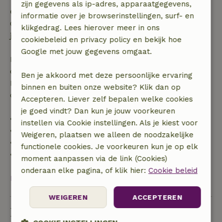
zijn gegevens als ip-adres, apparaatgegevens,
Gratis annuleren binnen 24 uur
informatie over je browserinstellingen, surf- en
Gratis annuleren binnen 24 uur na bevestiging van
klikgedrag. Lees hierover meer in ons
je boeking.
cookiebeleid en privacy policy en bekijk hoe
Google met jouw gegevens omgaat.
Bij annulering binnen gestelde periode heb je recht
op volledige terugbetaling van het boekingsbedrag.
Ben je akkoord met deze persoonlijke ervaring
Daarna krijg je een deel van de reissom en 100% van
binnen en buiten onze website? Klik dan op
de borg terugbetaald:
Accepteren. Liever zelf bepalen welke cookies
je goed vindt? Dan kun je jouw voorkeuren
• tot 42 dagen voor aankomst: 70% terugbetaald
instellen via Cookie instellingen. Als je kiest voor
• 42–28 dagen voor aankomst: 40% terugbetaald
Weigeren, plaatsen we alleen de noodzakelijke
• 28 dagen tot de aankomstdag: 10% terugbetaald
functionele cookies. Je voorkeuren kun je op elk
• op de aankomstdag of later: geen terugbetaling
moment aanpassen via de link (Cookies)
onderaan elke pagina, of klik hier:
Cookie beleid
Bekijk alles
WEIGEREN
ACCEPTEREN
Duurzaamheid