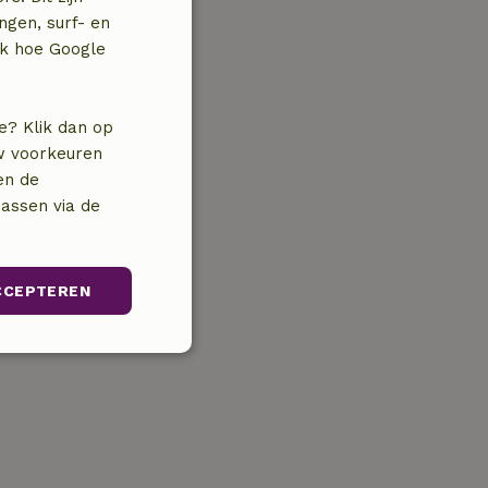
ngen, surf- en
jk hoe Google
e? Klik dan op
uw voorkeuren
en de
assen via de
CCEPTEREN
unctioneel