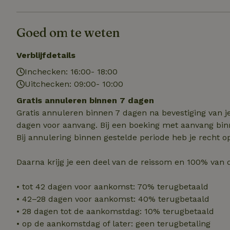
Naam
Naam
Goed om te weten
_nhft_user-creat
Naam
_ga
Verblijfdetails
FPID
_nhftconstraint_s
Inchecken: 16:00- 18:00
lowest-price
Uitchecken: 09:00- 10:00
_uetsid
_nhft_safety-depo
Gratis annuleren binnen 7 dagen
Gratis annuleren binnen 7 dagen na bevestiging van j
_ga_JRK1QL37RY
dagen voor aanvang. Bij een boeking met aanvang bin
_uetvid
_nhftconstraint_p
Bij annulering binnen gestelde periode heb je recht o
policy
_ttp
Daarna krijg je een deel van de reissom en 100% van 
_nhftconstraint_s
deposit-refund
uid
_ttp
• tot 42 dagen voor aankomst: 70% terugbetaald
_nhft_privacy-pol
• 42–28 dagen voor aankomst: 40% terugbetaald
• 28 dagen tot de aankomstdag: 10% terugbetaald
FPAU
• op de aankomstdag of later: geen terugbetaling
IDE
ar_debug