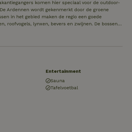
vakantiegangers komen hier speciaal voor de outdoor-
or! De Ardennen wordt gekenmerkt door de groene
ssen in het gebied maken de regio een goede
en, roofvogels, lynxen, bevers en zwijnen. De bossen
lijke buitensportactiviteiten. Voor een actieve
en kun je hier mountainbiken, skiën en wandelen, maar
 tot de mogelijkheden. Genoeg te doen dus! Heb je
 van de bekendere steden en dorpen in de regio of
 Luxemburg of Frankrijk.
Entertainment
Sauna
Tafelvoetbal