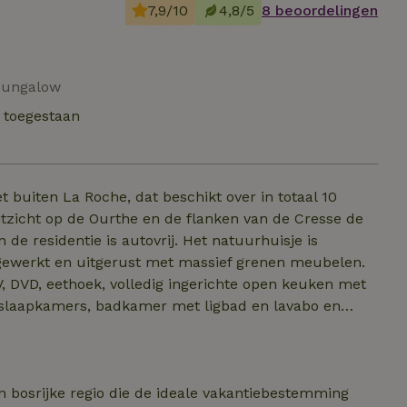
7,9/10
4,8/5
8 beoordelingen
 Bungalow
t toegestaan
t buiten La Roche, dat beschikt over in totaal 10
tzicht op de Ourthe en de flanken van de Cresse de
de residentie is autovrij. Het natuurhuisje is
afgewerkt en uitgerust met massief grenen meubelen.
TV, DVD, eethoek, volledig ingerichte open keuken met
e slaapkamers, badkamer met ligbad en lavabo en
 Op het gelijkvloers: twee slaapkamers, sauna,
arage. Eigen terras en barbecue. Elektrische
rsoonsbedden en een stapelbed. Huisdieren zijn niet toe
n bosrijke regio die de ideale vakantiebestemming