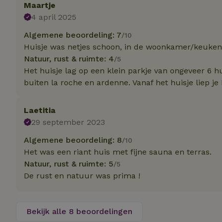
Maartje
4 april 2025
Strikt noodzakelijk
Algemene beoordeling: 7
/10
accountbeheer. De w
Huisje was netjes schoon, in de woonkamer/keuken 
Naam
Natuur, rust & ruimte: 4
/5
Het huisje lag op een klein parkje van ongeveer 6 h
_pinterest_ct_ua
buiten la roche en ardenne. Vanaf het huisje liep j
_tt_enable_cookie
Laetitia
29 september 2023
CookieScriptCons
Algemene beoordeling: 8
/10
Het was een riant huis met fijne sauna en terras.
Natuur, rust & ruimte: 5
/5
VISITOR_PRIVACY
De rust en natuur was prima !
Bekijk alle 8 beoordelingen