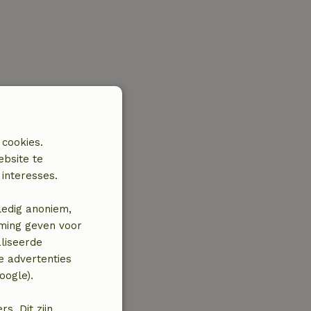
 cookies.
ebsite te
interesses.
ledig anoniem,
mming geven voor
liseerde
e advertenties
oogle).
. Dit zijn