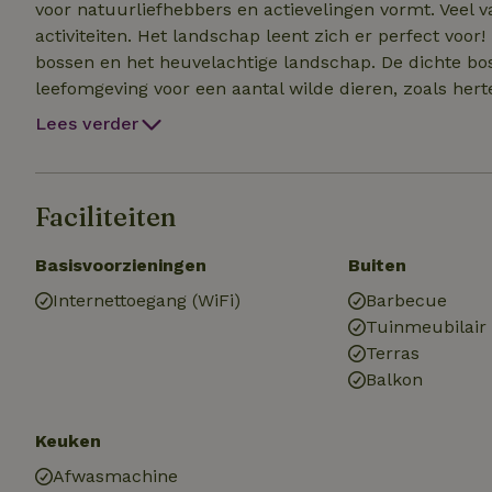
voor natuurliefhebbers en actievelingen vormt. Veel 
activiteiten. Het landschap leent zich er perfect vo
bossen en het heuvelachtige landschap. De dichte bo
leefomgeving voor een aantal wilde dieren, zoals hert
en heuvels van de Ardennen bieden een scala aan moge
Lees verder
vakantie ben je hier dus op de juiste plek. Niet alle
ook raften, abseilen, klimmen en survivallen behoren
toch behoefte aan enige ontspanning? Bezoek dan één
Faciliteiten
maak een uitstapje over de grens richting Duitsland,
Basisvoorzieningen
Buiten
Internettoegang (WiFi)
Barbecue
Tuinmeubilair
Terras
Balkon
Keuken
Afwasmachine