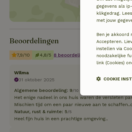
gegevens als ip-
klikgedrag. Lees
met jouw gegev
Ben je akkoord 
Beoordelingen
Accepteren. Lie
instellen via Co
7,9/10
4,8/5
8 beoordelingen
noodzakelijke f
link (Cookies) o
Wilma
COOKIE INS
31 oktober 2025
Algemene beoordeling: 9
/10
Strikt noodzak
Het enige nadeel in ons huis waren de versleten pa
Mischien tijd om een paar nieuwe aan te schaffen..da
Natuur, rust & ruimte: 5
/5
Heel fijn huis in een prachtige omgeving..