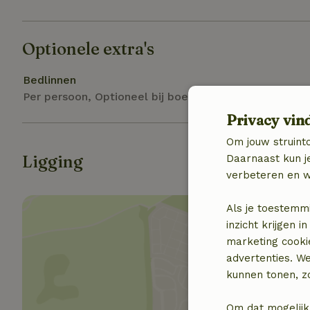
Optionele extra's
Bedlinnen
Per persoon, Optioneel bij boeking
Privacy vin
Om jouw struinto
Ligging
Daarnaast kun je
verbeteren en w
Als je toestemm
inzicht krijgen
marketing cooki
advertenties. W
kunnen tonen, zo
Toon 
Om dat mogelijk