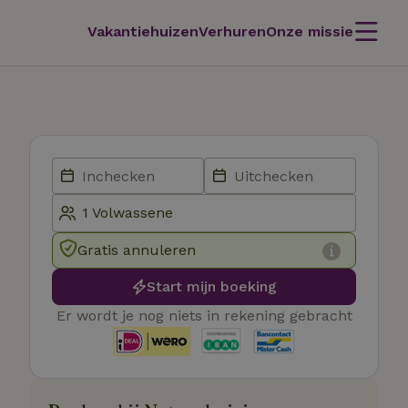
Vakantiehuizen
Verhuren
Onze missie
Gratis annuleren
Start mijn boeking
Er wordt je nog niets in rekening gebracht