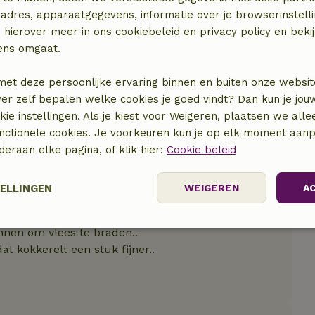
adres, apparaatgegevens, informatie over je browserinstelli
 hierover meer in ons cookiebeleid en privacy policy en beki
ens omgaat.
met deze persoonlijke ervaring binnen en buiten onze websit
ver zelf bepalen welke cookies je goed vindt? Dan kun je jo
okie instellingen. Als je kiest voor Weigeren, plaatsen we alle
unctionele cookies. Je voorkeuren kun je op elk moment aanp
nderaan elke pagina, of klik hier:
Cookie beleid
TELLINGEN
WEIGEREN
A
elijk
Prestatie
Targeting
F
nnen om vlees te braden..
t kokkerelt een stuk fijner..