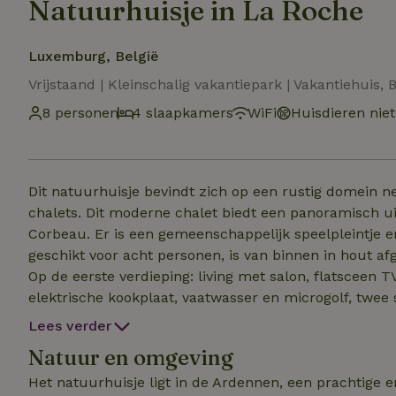
Natuurhuisje in La Roche
Luxemburg, België
Vrijstaand | Kleinschalig vakantiepark | Vakantiehuis,
8 personen
4 slaapkamers
WiFi
Huisdieren nie
Dit natuurhuisje bevindt zich op een rustig domein ne
chalets. Dit moderne chalet biedt een panoramisch ui
Corbeau. Er is een gemeenschappelijk speelpleintje en 
geschikt voor acht personen, is van binnen in hout 
Op de eerste verdieping: living met salon, flatsceen 
elektrische kookplaat, vaatwasser en microgolf, twe
een afzonderlijke wc. Groot balkon met tuinmeubelen.
Lees verder
badkamer met douche, aparte wc en wastafel en een g
Natuur en omgeving
verwarming. Bedden: een tweepersoonsbed, vier eenpe
Het natuurhuisje ligt in de Ardennen, een prachtige e