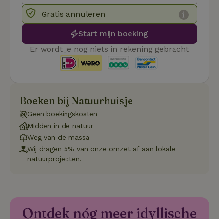
.ct.pinterest.com
wo
re
Gratis annuleren
Pi
Ma
Start mijn boeking
_tt_enable_cookie
.natuurhuisje.be
3 maanden
De
wo
Er wordt je nog niets in rekening gebracht
o
vo
de
be
ge
co
we
Boeken bij Natuurhuisje
on
Geen boekingskosten
CookieScriptConsent
CookieScript
4 weken 2
De
Google
.natuurhuisje.be
dagen
wo
Privacy Policy
Midden in de natuur
do
Sc
Weg van de massa
se
Wij dragen 5% van onze omzet af aan lokale
co
va
natuurprojecten.
on
co
va
Sc
no
co
we
Ontdek nóg meer idyllische
VISITOR_PRIVACY_METADATA
YouTube
5 maanden
De