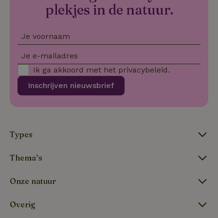
plekjes in de natuur.
.youtube.com
4 weken
wo
o
to
de
pr
Je voornaam
vo
in
si
Je e-mailadres
He
ge
Ik ga akkoord met het
privacybeleid
.
to
de
Inschrijven nieuwsbrief
be
ve
pr
in
hu
w
ge
Types
to
se
Thema’s
Onze natuur
Naam
Aanbieder
/
Domein
Verval
Aanbieder
/
Naam
Vervaldatum
Omschrijving
_nhft_user-create-account
www.natuurhuisje.be
Sess
Domein
Overig
_ga
Google LLC
1 jaar 1
Deze cookie
Aanbieder
/