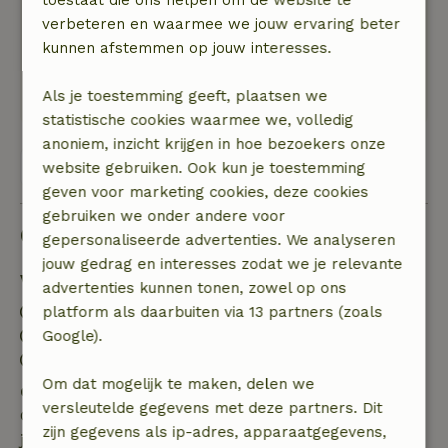
toestaat die ons helpen om de website te
1 mei 2023
verbeteren en waarmee we jouw ervaring beter
Algemene beoordeling: 9
/10
kunnen afstemmen op jouw interesses.
Natuur, rust & ruimte: 5
/5
Heerlijk rustig
Als je toestemming geeft, plaatsen we
statistische cookies waarmee we, volledig
anoniem, inzicht krijgen in hoe bezoekers onze
Bekijk alle 7 beoordelingen
website gebruiken. Ook kun je toestemming
geven voor marketing cookies, deze cookies
gebruiken we onder andere voor
Goed om te weten
gepersonaliseerde advertenties. We analyseren
jouw gedrag en interesses zodat we je relevante
Verblijfdetails
advertenties kunnen tonen, zowel op ons
Inchecken: 16:00- 18:00
platform als daarbuiten via 13 partners (zoals
Uitchecken: 09:00- 10:00
Google).
Contactloos verblijf mogelijk
Om dat mogelijk te maken, delen we
Gratis annuleren binnen 7 dagen
versleutelde gegevens met deze partners. Dit
Gratis annuleren binnen 7 dagen na bevestiging van
zijn gegevens als ip-adres, apparaatgegevens,
je boeking, bij een boekingsaanvraag meer dan 28