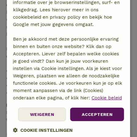
informatie over je browserinstellingen, surf- en
dagen voor aanvang. Bij een boeking met aanvang
klikgedrag. Lees hierover meer in ons
binnen 28 dagen geldt gratis annuleren binnen 24
cookiebeleid en privacy policy en bekijk hoe
uur. Bij annulering binnen gestelde periode heb je
Google met jouw gegevens omgaat.
recht op volledige terugbetaling van het
boekingsbedrag.
Ben je akkoord met deze persoonlijke ervaring
binnen en buiten onze website? Klik dan op
Daarna krijg je een deel van de reissom en 100% van
Accepteren. Liever zelf bepalen welke cookies
de borg terugbetaald:
je goed vindt? Dan kun je jouw voorkeuren
instellen via Cookie instellingen. Als je kiest voor
• tot 42 dagen voor aankomst: 70% terugbetaald
Weigeren, plaatsen we alleen de noodzakelijke
• 42–28 dagen voor aankomst: 40% terugbetaald
functionele cookies. Je voorkeuren kun je op elk
• 28 dagen tot de aankomstdag: 10% terugbetaald
moment aanpassen via de link (Cookies)
• op de aankomstdag of later: geen terugbetaling
onderaan elke pagina, of klik hier:
Cookie beleid
Borg
Een borg van € 250,00 is van toepassing. Je wordt
WEIGEREN
ACCEPTEREN
terugbetaald na het uitchecken.
COOKIE INSTELLINGEN
Bekijk alles