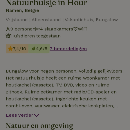
Natuurhuisje in Hour
Namen, België
Vrijstaand | Alleenstaand | Vakantiehuis, Bungalow
9 personen
4 slaapkamers
WiFi
Huisdieren toegestaan
7,4/10
4,6/5
7 beoordelingen
Bungalow voor negen personen, volledig gelijkvloers.
Het natuurhuisje heeft een ruime woonkamer met
houtkachel (cassette), TV, DVD, video en ruime
zithoek. Ruime eetkamer met radio/CD-speler en
houtkachel (cassette). Ingerichte keuken met
combi-oven, vaatwasser, elektrische kookplaten,
koelkast met aparte grote diepvriezer, senseo,
Lees verder
waterkoker, broodrooster en fruitpers. Vier
Natuur en omgeving
slaapkamers, waarvan één met TV en lavabo. Er is