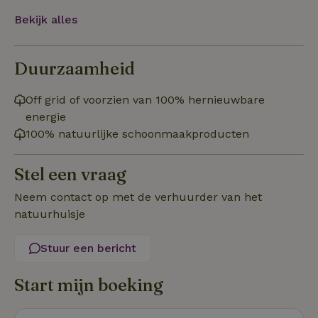
Bekijk alles
Duurzaamheid
Strikt noodzakelijk
Prestatie
Targeting
Off grid of voorzien van 100% hernieuwbare
Functioneel
energie
100% natuurlijke schoonmaakproducten
Strikt noodzakelijke cookies maken de kernfunctionaliteiten
van de website mogelijk, zoals gebruikersaanmelding en
accountbeheer. De website kan niet goed worden gebruikt
Stel een vraag
zonder de strikt noodzakelijke cookies.
Aanbieder
/
Neem contact op met de verhuurder van het
Naam
Vervaldatum
Om
Domein
natuurhuisje
_pinterest_ct_ua
Pinterest Inc.
1 jaar
De
.ct.pinterest.com
wo
re
Stuur een bericht
Pi
Ma
Start mijn boeking
_tt_enable_cookie
.natuurhuisje.be
3 maanden
De
wo
o
vo