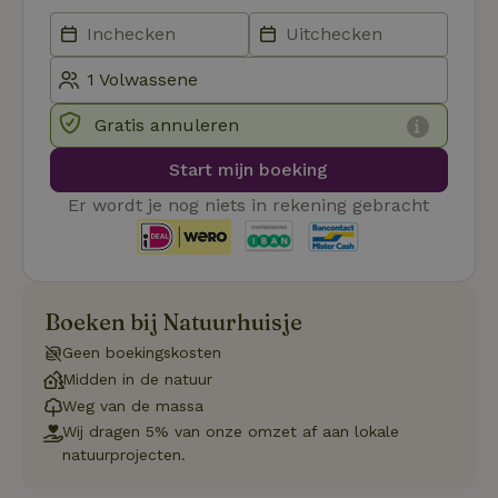
de
be
ge
co
we
on
CookieScriptConsent
CookieScript
4 weken 2
De
Google
Gratis annuleren
.natuurhuisje.be
dagen
wo
Privacy Policy
do
Sc
Start mijn boeking
se
co
Er wordt je nog niets in rekening gebracht
va
on
co
va
Sc
no
co
Boeken bij Natuurhuisje
we
VISITOR_PRIVACY_METADATA
YouTube
5 maanden
De
Geen boekingskosten
.youtube.com
4 weken
wo
Midden in de natuur
o
to
Weg van de massa
de
pr
Wij dragen 5% van onze omzet af aan lokale
vo
natuurprojecten.
in
si
He