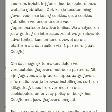
eigen wasbak heeft. De rust en de stilte zijn een
anoniem, inzicht krijgen in hoe bezoekers onze
verademing. We hebben Elburg en Kampen
website gebruiken. Ook kun je toestemming
bezocht. Erg leuk!
geven voor marketing cookies, deze cookies
Natuur, rust & ruimte: 5
/5
gebruiken we onder andere voor
Heerlijk rustig. Alleen het blaten van de
gepersonaliseerde advertenties. We analyseren
schaapjes en het zingen van de vogels.
jouw gedrag en interesses zodat we je relevante
advertenties kunnen tonen, zowel op ons
platform als daarbuiten via 13 partners (zoals
Bekijk alle 158 beoordelingen
Google).
Om dat mogelijk te maken, delen we
Goed om te weten
versleutelde gegevens met deze partners. Dit
zijn gegevens als ip-adres, apparaatgegevens,
Verblijfdetails
informatie over je browserinstellingen, surf- en
Inchecken: 16:00- 22:00
klikgedrag. Lees hierover meer in ons
Uitchecken: 07:00- 10:00
cookiebeleid en privacy policy en bekijk hoe
Contactloos verblijf mogelijk
Google met jouw gegevens omgaat.
Gratis annuleren binnen 7 dagen
Ben je akkoord met deze persoonlijke ervaring