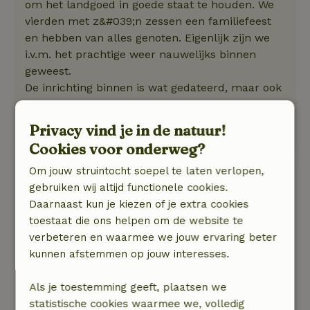
om het landgoed in goede staat te houden. We
vierden met z&#039;n zessen een familiefeest
en hebben van alles genoten. Eigenlijk zijn we
i.v.m. het prachtige weer nauwelijks binnen
geweest.
De inrichting binnen is wat gedateerd, maar ook
dat had z&#039;n charme. Keuken prima
uitgerust, kortom: zeer tevreden! Miranda en
Privacy vind je in de natuur!
Hans
Cookies voor onderweg?
Om jouw struintocht soepel te laten verlopen,
Ella
gebruiken wij altijd functionele cookies.
8 mei 2026
Daarnaast kun je kiezen of je extra cookies
Algemene beoordeling: 9
/10
toestaat die ons helpen om de website te
We hebben genoten met drie bevriende stellen.
verbeteren en waarmee we jouw ervaring beter
Genoeg ruimte en alles is aanwezig. De
kunnen afstemmen op jouw interesses.
inrichting van het huis is wel wat gedateerd,
maar eigenlijk vonden wij dat juist wel leuk. Wat
Als je toestemming geeft, plaatsen we
we ook fijn vonden is dat elke slaapkamer een
statistische cookies waarmee we, volledig