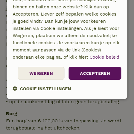
Gratis annuleren binnen 7 dagen na bevestiging van
binnen en buiten onze website? Klik dan op
je boeking, bij een boekingsaanvraag meer dan 28
Accepteren. Liever zelf bepalen welke cookies
dagen voor aanvang. Bij een boeking met aanvang
je goed vindt? Dan kun je jouw voorkeuren
binnen 28 dagen geldt gratis annuleren binnen 24
instellen via Cookie instellingen. Als je kiest voor
uur. Bij annulering binnen gestelde periode heb je
Weigeren, plaatsen we alleen de noodzakelijke
recht op volledige terugbetaling van het
functionele cookies. Je voorkeuren kun je op elk
boekingsbedrag.
moment aanpassen via de link (Cookies)
onderaan elke pagina, of klik hier:
Cookie beleid
Daarna krijg je een deel van de reissom en 100% van
de borg terugbetaald:
WEIGEREN
ACCEPTEREN
• tot 42 dagen voor aankomst: 70% terugbetaald
• 42–28 dagen voor aankomst: 40% terugbetaald
COOKIE INSTELLINGEN
• 28 dagen tot de aankomstdag: 10% terugbetaald
• op de aankomstdag of later: geen terugbetaling
Strikt
Prestatie
Targeting
noodzakelijk
Borg
Een borg van € 100,00 is van toepassing. Je wordt
terugbetaald na het uitchecken.
Functioneel