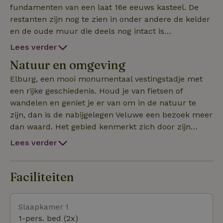
fundamenten van een laat 16e eeuws kasteel. De
restanten zijn nog te zien in onder andere de kelder
en de oude muur die deels nog intact is
gebleven. Rondom het huis staan prachtige oude
Lees verder
bomen. Deze monumentale bomen hebben een
Natuur en omgeving
grootse uitstraling in een rustieke omgeving. Voor
een verblijf in een karaktervolle groene omgeving is
Elburg, een mooi monumentaal vestingstadje met
het landgoed de aangewezen plek om te
een rijke geschiedenis. Houd je van fietsen of
vertoeven. De eigenaren bewonen een deel van de
wandelen en geniet je er van om in de natuur te
havezaat samen met hun hond Senna. Ook uw
zijn, dan is de nabijgelegen Veluwe een bezoek meer
honden zijn van harte welkom. Dit dient wel van te
dan waard. Het gebied kenmerkt zich door zijn
voren te worden aangegeven, zodat hier rekening
uitgestrekte bossen en heidevelden. Genoeg van alle
Lees verder
mee gehouden kan worden. Zij hopen je snel te
rust? Ga dan een dagje naar pretpark Walibi
mogen begroeten op hun mooie landgoed. En
World. Een dagje winkelen? Breng dan een bezoek
schroom niet om je wensen door te geven, de
aan de Hanzestad Zwolle. Naast een historische
Faciliteiten
verhuurders helpen je graag om het beste te halen
binnenstad heeft de stad een gevarieerd
uit je verblijf in dit natuurhuisje.
winkelaanbod en een ruime keuze aan
Slaapkamer 1
horecagelegenheden voor een hapje en een drankje.
1-pers. bed (2x)