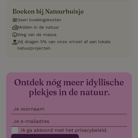
se
co
Boeken bij Natuurhuisje
va
on
Geen boekingskosten
co
va
Midden in de natuur
Sc
no
Weg van de massa
co
Wij dragen 5% van onze omzet af aan lokale
we
natuurprojecten.
VISITOR_PRIVACY_METADATA
YouTube
5 maanden
De
.youtube.com
4 weken
wo
o
to
de
pr
vo
Ontdek nóg meer idyllische
in
si
plekjes in de natuur.
He
ge
to
de
be
Je voornaam
ve
pr
in
Je e-mailadres
hu
w
Ik ga akkoord met het
privacybeleid
.
ge
to