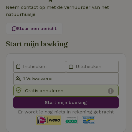
Functioneel
Neem contact op met de verhuurder van het
Strikt noodzakelijke cookies maken de kernfunctionaliteiten
natuurhuisje
van de website mogelijk, zoals gebruikersaanmelding en
accountbeheer. De website kan niet goed worden gebruikt
zonder de strikt noodzakelijke cookies.
Stuur een bericht
Aanbieder
/
Naam
Vervaldatum
Om
Domein
Start mijn boeking
_pinterest_ct_ua
Pinterest Inc.
1 jaar
De
.ct.pinterest.com
wo
re
Pi
Ma
_tt_enable_cookie
.natuurhuisje.be
3 maanden
De
wo
o
vo
de
Gratis annuleren
be
ge
co
Start mijn boeking
we
on
Er wordt je nog niets in rekening gebracht
CookieScriptConsent
CookieScript
4 weken 2
De
Google
.natuurhuisje.be
dagen
wo
Privacy Policy
do
Sc