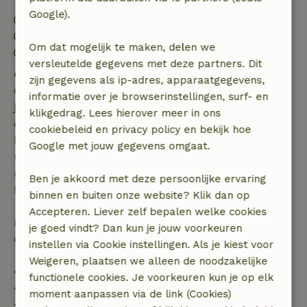
Google).
Inchecken: 16:00- 21:00
Uitchecken: 11:00
Om dat mogelijk te maken, delen we
Contactloos verblijf mogelijk
versleutelde gegevens met deze partners. Dit
Gratis annuleren binnen 7 dagen
zijn gegevens als ip-adres, apparaatgegevens,
Gratis annuleren binnen 7 dagen na bevestiging van
informatie over je browserinstellingen, surf- en
je boeking, bij een boekingsaanvraag meer dan 28
klikgedrag. Lees hierover meer in ons
dagen voor aanvang. Bij een boeking met aanvang
cookiebeleid en privacy policy en bekijk hoe
binnen 28 dagen geldt gratis annuleren binnen 24
Google met jouw gegevens omgaat.
uur. Bij annulering binnen gestelde periode heb je
recht op volledige terugbetaling van het
Ben je akkoord met deze persoonlijke ervaring
boekingsbedrag.
binnen en buiten onze website? Klik dan op
Accepteren. Liever zelf bepalen welke cookies
Daarna krijg je een deel van de reissom en 100% van
je goed vindt? Dan kun je jouw voorkeuren
de borg terugbetaald:
instellen via Cookie instellingen. Als je kiest voor
Weigeren, plaatsen we alleen de noodzakelijke
• tot 42 dagen voor aankomst: 70% terugbetaald
functionele cookies. Je voorkeuren kun je op elk
• 42–28 dagen voor aankomst: 40% terugbetaald
moment aanpassen via de link (Cookies)
• 28 dagen tot de aankomstdag: 10% terugbetaald