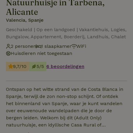
Natuurhuisje in Tarbena,
Alicante
Valencia, Spanje
Geschakeld | Op een landgoed | Vakantiehuis, Logies,
Bungalow, Appartement, Boerderij, Landhuis, Chalet
2 personen
1 slaapkamer
WiFi
Huisdieren niet toegestaan
9,7/10
5/5
6 beoordelingen
Ontspan op het witte strand van de Costa Blanca in
Spanje, terwijl de zon non-stop schijnt. Of ontdek
het binnenland van Spanje, waar je kunt wandelen
over eeuwenoude wandelpaden die je door de
bergen leiden. Welkom bij dit (Adult Only)
natuurhuisje, een idyllische Casa Rural of
Agriturismo, met twee Casitas in het authentieke