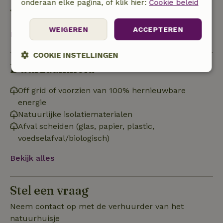
onderaan elke pagina, of klik hier:
Cookie beleid
• op de aankomstdag of later: geen terugbetaling
WEIGEREN
ACCEPTEREN
Bekijk alles
COOKIE INSTELLINGEN
Duurzaamheid
Strikt
Prestatie
Targeting
noodzakelijk
Off grid of voorzien van 100% hernieuwbare
energie
Natuurlijke isolatiematerialen
Functioneel
Afval scheiden (glas, papier, plastic,
voedselafval/biologisch)
Bekijk alles
Stel een vraag
Strikt noodzakelijk
Prestatie
Targeting
Neem contact op met de verhuurder van het
Functioneel
natuurhuisje