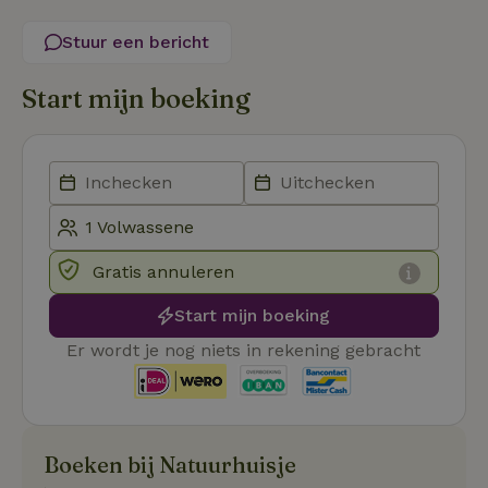
Strikt noodzakelijke cookies maken de kernfunctionaliteiten
van de website mogelijk, zoals gebruikersaanmelding en
accountbeheer. De website kan niet goed worden gebruikt
Stuur een bericht
zonder de strikt noodzakelijke cookies.
Aanbieder
/
Start mijn boeking
Naam
Vervaldatum
Om
Domein
_pinterest_ct_ua
Pinterest Inc.
1 jaar
De
.ct.pinterest.com
wo
re
Pi
Ma
_tt_enable_cookie
.natuurhuisje.be
3 maanden
De
wo
o
Gratis annuleren
vo
de
be
Start mijn boeking
ge
co
Er wordt je nog niets in rekening gebracht
we
on
CookieScriptConsent
CookieScript
4 weken 2
De
Google
.natuurhuisje.be
dagen
wo
Privacy Policy
do
Sc
Boeken bij Natuurhuisje
se
co