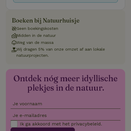
wo
o
vo
de
Boeken bij Natuurhuisje
be
ge
co
Geen boekingskosten
we
Midden in de natuur
on
Weg van de massa
CookieScriptConsent
CookieScript
4 weken 2
De
Google
.natuurhuisje.be
dagen
wo
Wij dragen 5% van onze omzet af aan lokale
Privacy Policy
do
natuurprojecten.
Sc
se
co
va
on
Ontdek nóg meer idyllische
co
va
plekjes in de natuur.
Sc
no
co
we
Je voornaam
VISITOR_PRIVACY_METADATA
YouTube
5 maanden
De
.youtube.com
4 weken
wo
o
Je e-mailadres
to
de
Ik ga akkoord met het
privacybeleid
.
pr
vo