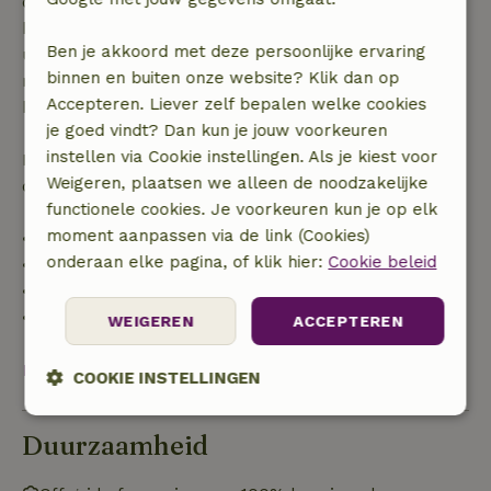
dagen voor aanvang. Bij een boeking met aanvang
binnen 28 dagen geldt gratis annuleren binnen 24
Ben je akkoord met deze persoonlijke ervaring
uur. Bij annulering binnen gestelde periode heb je
binnen en buiten onze website? Klik dan op
recht op volledige terugbetaling van het
Accepteren. Liever zelf bepalen welke cookies
boekingsbedrag.
je goed vindt? Dan kun je jouw voorkeuren
instellen via Cookie instellingen. Als je kiest voor
Daarna krijg je een deel van de reissom en 100% van
Weigeren, plaatsen we alleen de noodzakelijke
de borg terugbetaald:
functionele cookies. Je voorkeuren kun je op elk
moment aanpassen via de link (Cookies)
• tot 42 dagen voor aankomst: 70% terugbetaald
onderaan elke pagina, of klik hier:
Cookie beleid
• 42–28 dagen voor aankomst: 40% terugbetaald
• 28 dagen tot de aankomstdag: 10% terugbetaald
• op de aankomstdag of later: geen terugbetaling
WEIGEREN
ACCEPTEREN
Bekijk alles
COOKIE INSTELLINGEN
Strikt
Prestatie
Targeting
Duurzaamheid
noodzakelijk