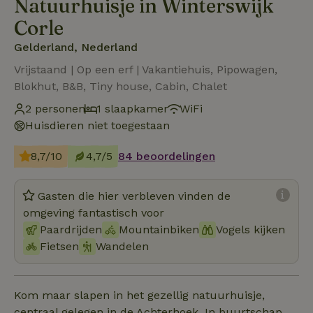
Natuurhuisje in Winterswijk
Corle
Gelderland, Nederland
Vrijstaand | Op een erf | Vakantiehuis, Pipowagen,
Blokhut, B&B, Tiny house, Cabin, Chalet
2 personen
1 slaapkamer
WiFi
Huisdieren niet toegestaan
8,7/10
4,7/5
84 beoordelingen
Gasten die hier verbleven vinden de
omgeving fantastisch voor
Paardrijden
Mountainbiken
Vogels kijken
Fietsen
Wandelen
Kom maar slapen in het gezellig natuurhuisje,
centraal gelegen in de Achterhoek. In buurtschap