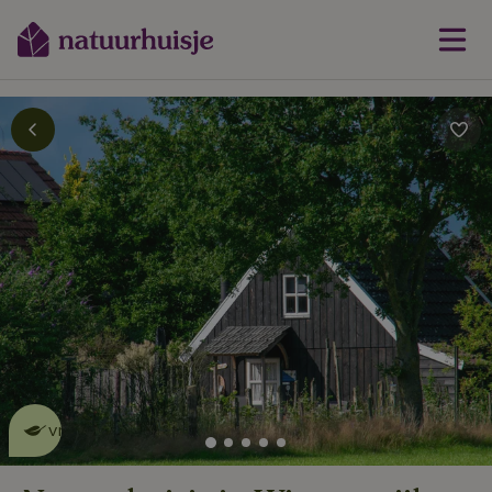
Dit natuurhuisje is eco-
vriendelijk
lees meer