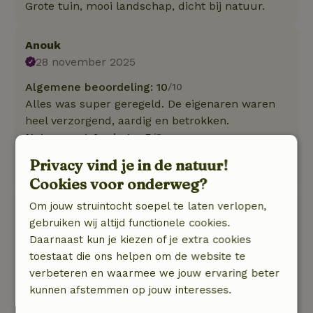
Grote tuin, mooi landschap, dicht bij natuur.
Anouk
28 november 2025
Algemene beoordeling: 10
/10
Alles was super geregeld. De eigenaren waren
heel verzorgend, aardig en betrokken.
Natuur, rust & ruimte: 5
/5
Heerlijk huisje. Terug naar de basis. Het was
Privacy vind je in de natuur!
een ontspannen weekend.
Cookies voor onderweg?
Om jouw struintocht soepel te laten verlopen,
Ron
gebruiken wij altijd functionele cookies.
3 november 2025
Daarnaast kun je kiezen of je extra cookies
Algemene beoordeling: 8
/10
toestaat die ons helpen om de website te
Heerlijke plek net buiten winterswijk.
verbeteren en waarmee we jouw ervaring beter
Natuur, rust & ruimte: 4
/5
kunnen afstemmen op jouw interesses.
Knus huisje met fijne houtkachel.