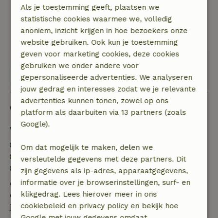
Grote ruime tuin om ook fijn buitenleven te
Als je toestemming geeft, plaatsen we
hebben.
statistische cookies waarmee we, volledig
Koken is op gas met gasfles.
anoniem, inzicht krijgen in hoe bezoekers onze
Geen oven aanwezig.
website gebruiken. Ook kun je toestemming
geven voor marketing cookies, deze cookies
gebruiken we onder andere voor
Bekijk alle 84 beoordelingen
gepersonaliseerde advertenties. We analyseren
jouw gedrag en interesses zodat we je relevante
advertenties kunnen tonen, zowel op ons
Goed om te weten
platform als daarbuiten via 13 partners (zoals
Google).
Verblijfdetails
Inchecken: 15:00- 20:00
Om dat mogelijk te maken, delen we
Uitchecken: 10:00- 11:00
versleutelde gegevens met deze partners. Dit
Contactloos verblijf mogelijk
zijn gegevens als ip-adres, apparaatgegevens,
informatie over je browserinstellingen, surf- en
Gratis annuleren binnen 7 dagen
klikgedrag. Lees hierover meer in ons
Gratis annuleren binnen 7 dagen na bevestiging van
cookiebeleid en privacy policy en bekijk hoe
je boeking, bij een boekingsaanvraag meer dan 28
Google met jouw gegevens omgaat.