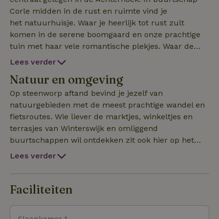
Corle midden in de rust en ruimte vind je
het natuurhuisje. Waar je heerlijk tot rust zult
komen in de serene boomgaard en onze prachtige
tuin met haar vele romantische plekjes. Waar de
Achterhoekse gastvrijheid hoog in het vaandel staat.
Lees verder
Kom schrijven, schilderen, of zelfs thuis werken op
Natuur en omgeving
deze prachtige plaats en laat tegelijkertijd je hoofd
tot rust komen op een van onze terrassen in de
Op steenworp aftand bevind je jezelf van
halve hectare grote tuin die vrij te bewandelen is. De
natuurgebieden met de meest prachtige wandel en
slaap gelegenheden bestaat uit een 2 persoons bed
fietsroutes. Wie liever de marktjes, winkeltjes en
op een vide en 2 persoons slaapbank Nu ook te
terrasjes van Winterswijk en omliggend
combineren met ons andere natuurhuisje (id nr
buurtschappen wil ontdekken zit ook hier op het
64734) voor grotere groepen tot 8 personen, ook de
goede adres. Op +/- 2 km afstand bevindt zich het
Lees verder
mogelijkheid tot bij plaatsen van eigen tenten.
prachtige centrum van Winterswijk met voor ieder
wat wils.
Faciliteiten
Slaapkamer 1