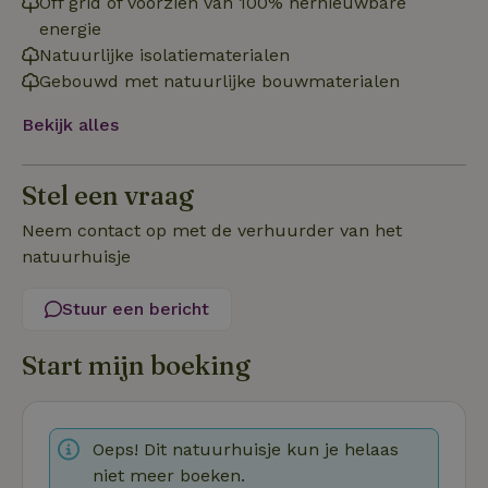
Off grid of voorzien van 100% hernieuwbare
energie
Functioneel
Natuurlijke isolatiematerialen
Gebouwd met natuurlijke bouwmaterialen
Bekijk alles
Stel een vraag
Strikt noodzakelijk
Prestatie
Targeting
Functioneel
Neem contact op met de verhuurder van het
natuurhuisje
Strikt noodzakelijke cookies maken de kernfunctionaliteiten
van de website mogelijk, zoals gebruikersaanmelding en
accountbeheer. De website kan niet goed worden gebruikt
Stuur een bericht
zonder de strikt noodzakelijke cookies.
Aanbieder
/
Naam
Vervaldatum
Om
Start mijn boeking
Domein
_pinterest_ct_ua
Pinterest Inc.
1 jaar
De
.ct.pinterest.com
wo
re
Pi
Oeps! Dit natuurhuisje kun je helaas
Ma
niet meer boeken.
_tt_enable_cookie
.natuurhuisje.be
3 maanden
De