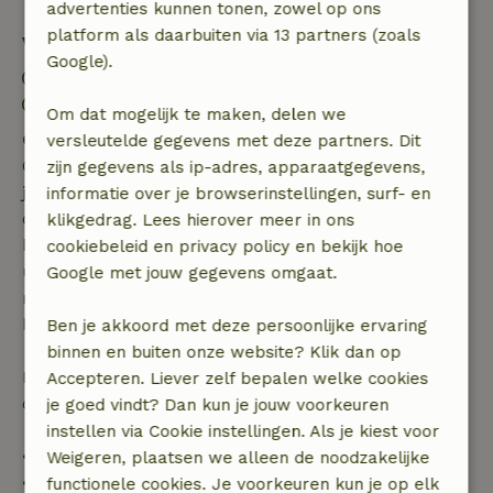
advertenties kunnen tonen, zowel op ons
platform als daarbuiten via 13 partners (zoals
Verblijfdetails
Google).
Inchecken: 16:00- 20:00
Uitchecken: 07:00- 10:00
Om dat mogelijk te maken, delen we
Gratis annuleren binnen 7 dagen
versleutelde gegevens met deze partners. Dit
Gratis annuleren binnen 7 dagen na bevestiging van
zijn gegevens als ip-adres, apparaatgegevens,
je boeking, bij een boekingsaanvraag meer dan 28
informatie over je browserinstellingen, surf- en
dagen voor aanvang. Bij een boeking met aanvang
klikgedrag. Lees hierover meer in ons
binnen 28 dagen geldt gratis annuleren binnen 24
cookiebeleid en privacy policy en bekijk hoe
uur. Bij annulering binnen gestelde periode heb je
Google met jouw gegevens omgaat.
recht op volledige terugbetaling van het
boekingsbedrag.
Ben je akkoord met deze persoonlijke ervaring
binnen en buiten onze website? Klik dan op
Daarna krijg je een deel van de reissom en 100% van
Accepteren. Liever zelf bepalen welke cookies
de borg terugbetaald:
je goed vindt? Dan kun je jouw voorkeuren
instellen via Cookie instellingen. Als je kiest voor
• tot 42 dagen voor aankomst: 70% terugbetaald
Weigeren, plaatsen we alleen de noodzakelijke
• 42–28 dagen voor aankomst: 40% terugbetaald
functionele cookies. Je voorkeuren kun je op elk