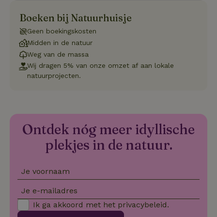
se
co
Boeken bij Natuurhuisje
va
on
Geen boekingskosten
co
va
Midden in de natuur
Sc
no
Weg van de massa
co
Wij dragen 5% van onze omzet af aan lokale
we
natuurprojecten.
VISITOR_PRIVACY_METADATA
YouTube
5 maanden
De
.youtube.com
4 weken
wo
o
to
de
pr
vo
Ontdek nóg meer idyllische
in
si
plekjes in de natuur.
He
ge
to
de
be
Je voornaam
ve
pr
in
Je e-mailadres
hu
w
Ik ga akkoord met het
privacybeleid
.
ge
to