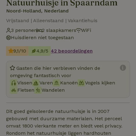
Natuurhuisje in Spaarndam
Noord-Holland, Nederland
Vrijstaand | Alleenstaand | Vakantiehuis
3 personen
2 slaapkamers
WiFi
Huisdieren niet toegestaan
9,1/10
4,9/5
42 beoordelingen
Gasten die hier verbleven vinden de
omgeving fantastisch voor
Vissen
Varen
Kanoën
Vogels kijken
Fietsen
Wandelen
Dit goed geïsoleerde natuurhuisje is in 2007
gebouwd met duurzame materialen. Het perceel
omvat 1800 vierkante meter en biedt veel privacy.
Rondom het natuurhuisje liggen hardhouten