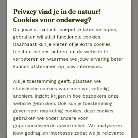
als enige opmerking. een kast voor kleding of
Privacy vind je in de natuur!
een rek met kleerhangers zou fijn zijn.
Cookies voor onderweg?
Natuur, rust & ruimte: 5
/5
Een weekje weg uit de drukte van de stad,
Om jouw struintocht soepel te laten verlopen,
heerlijk plekje aan het water. ondanks dat het
gebruiken wij altijd functionele cookies.
weer minder was genoten van de rust.
Daarnaast kun je kiezen of je extra cookies
Het is een fijn huisje waar alles aanwezig is om
toestaat die ons helpen om de website te
er een weekje door te brengen. Fijn ook dat de
verbeteren en waarmee we jouw ervaring beter
gastheer zelf het ontvangst deed. ook in de
kunnen afstemmen op jouw interesses.
winter een prima plek met een fijne houtkachel
wat sfeer geeft en dicht in de buurt van winkels
Als je toestemming geeft, plaatsen we
in Spaarndam. maar Haarlem is ook dichr bij.
statistische cookies waarmee we, volledig
al met al een prima week voor ons
anoniem, inzicht krijgen in hoe bezoekers onze
website gebruiken. Ook kun je toestemming
geven voor marketing cookies, deze cookies
Bekijk alle 42 beoordelingen
gebruiken we onder andere voor
gepersonaliseerde advertenties. We analyseren
jouw gedrag en interesses zodat we je relevante
Goed om te weten