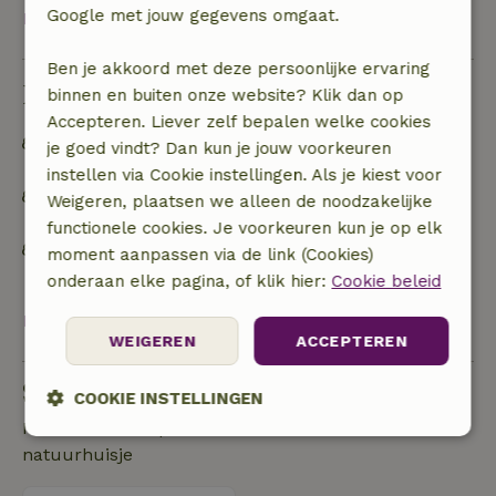
Google met jouw gegevens omgaat.
Bekijk alles
Ben je akkoord met deze persoonlijke ervaring
Duurzaamheid
binnen en buiten onze website? Klik dan op
Accepteren. Liever zelf bepalen welke cookies
Off grid of voorzien van 100% hernieuwbare
je goed vindt? Dan kun je jouw voorkeuren
energie
instellen via Cookie instellingen. Als je kiest voor
Afval scheiden (glas, papier, plastic,
Weigeren, plaatsen we alleen de noodzakelijke
voedselafval/biologisch)
functionele cookies. Je voorkeuren kun je op elk
Ecologische / biologische voedselproducten die
moment aanpassen via de link (Cookies)
door de huisbaas zijn gekweekt zijn verkrijgbaar
onderaan elke pagina, of klik hier:
Cookie beleid
Bekijk alles
WEIGEREN
ACCEPTEREN
Stel een vraag
COOKIE INSTELLINGEN
Neem contact op met de verhuurder van het
Strikt
Prestatie
Targeting
natuurhuisje
noodzakelijk