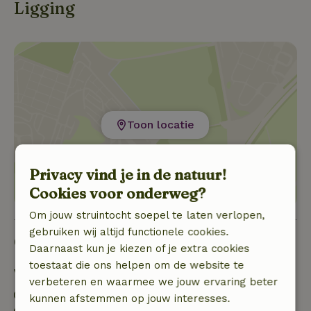
Ligging
Toon locatie
Privacy vind je in de natuur!
Cookies voor onderweg?
Om jouw struintocht soepel te laten verlopen,
gebruiken wij altijd functionele cookies.
Goed om te weten
Daarnaast kun je kiezen of je extra cookies
toestaat die ons helpen om de website te
Verblijfdetails
verbeteren en waarmee we jouw ervaring beter
Inchecken: 16:00- 23:00
kunnen afstemmen op jouw interesses.