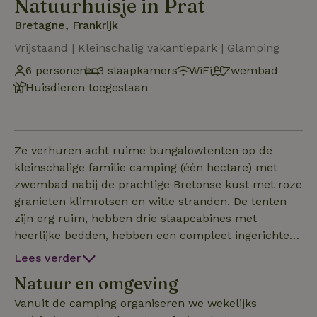
Natuurhuisje in Prat
Bretagne, Frankrijk
Vrijstaand | Kleinschalig vakantiepark | Glamping
6 personen
3 slaapkamers
WiFi
Zwembad
Huisdieren toegestaan
Ze verhuren acht ruime bungalowtenten op de
kleinschalige familie camping (één hectare) met
zwembad nabij de prachtige Bretonse kust met roze
granieten klimrotsen en witte stranden. De tenten
zijn erg ruim, hebben drie slaapcabines met
heerlijke bedden, hebben een compleet ingerichte
keuken, een sofa en een buitenterras met fijne
Lees verder
ligstoelen. Vier tenten hebben een prive sanitair
Natuur en omgeving
gebouw naast de tent met toilet, aanrecht en
wastafel. De natuurhuisje is klein met acht plekken
Vanuit de camping organiseren we wekelijks