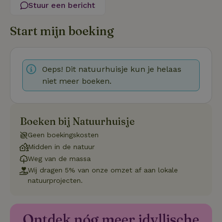
Stuur een bericht
Functioneel
Start mijn boeking
Oeps! Dit natuurhuisje kun je helaas
niet meer boeken.
Strikt noodzakelijk
Prestatie
Targeting
Functioneel
Boeken bij Natuurhuisje
Strikt noodzakelijke cookies maken de kernfunctionaliteiten
van de website mogelijk, zoals gebruikersaanmelding en
Geen boekingskosten
accountbeheer. De website kan niet goed worden gebruikt
Midden in de natuur
zonder de strikt noodzakelijke cookies.
Weg van de massa
Aanbieder
/
Naam
Vervaldatum
Om
Wij dragen 5% van onze omzet af aan lokale
Domein
natuurprojecten.
_pinterest_ct_ua
Pinterest Inc.
1 jaar
De
.ct.pinterest.com
wo
re
Pi
Ma
Ontdek nóg meer idyllische