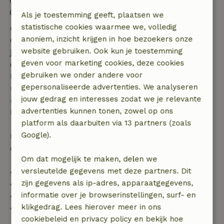
Uitchecken: 10:00
Contactloos verblijf mogelijk
Als je toestemming geeft, plaatsen we
statistische cookies waarmee we, volledig
Gratis annuleren binnen 7 dagen
anoniem, inzicht krijgen in hoe bezoekers onze
Gratis annuleren binnen 7 dagen na bevestiging van
website gebruiken. Ook kun je toestemming
je boeking, bij een boekingsaanvraag meer dan 28
geven voor marketing cookies, deze cookies
dagen voor aanvang. Bij een boeking met aanvang
gebruiken we onder andere voor
binnen 28 dagen geldt gratis annuleren binnen 24
gepersonaliseerde advertenties. We analyseren
uur. Bij annulering binnen gestelde periode heb je
jouw gedrag en interesses zodat we je relevante
recht op volledige terugbetaling van het
advertenties kunnen tonen, zowel op ons
boekingsbedrag.
platform als daarbuiten via 13 partners (zoals
Google).
Daarna krijg je een deel van de reissom en 100% van
de borg terugbetaald:
Om dat mogelijk te maken, delen we
versleutelde gegevens met deze partners. Dit
• tot 42 dagen voor aankomst: 70% terugbetaald
zijn gegevens als ip-adres, apparaatgegevens,
• 42–28 dagen voor aankomst: 40% terugbetaald
informatie over je browserinstellingen, surf- en
• 28 dagen tot de aankomstdag: 10% terugbetaald
klikgedrag. Lees hierover meer in ons
• op de aankomstdag of later: geen terugbetaling
cookiebeleid en privacy policy en bekijk hoe