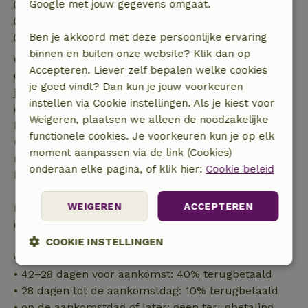
Uitchecken: 07:00- 11:00
Google met jouw gegevens omgaat.
Contactloos verblijf mogelijk
Vuurwerkvrije omgeving
Ben je akkoord met deze persoonlijke ervaring
binnen en buiten onze website? Klik dan op
Gratis annuleren binnen 7 dagen
Accepteren. Liever zelf bepalen welke cookies
Gratis annuleren binnen 7 dagen na bevestiging van
je goed vindt? Dan kun je jouw voorkeuren
je boeking, bij een boekingsaanvraag meer dan 28
instellen via Cookie instellingen. Als je kiest voor
dagen voor aanvang. Bij een boeking met aanvang
Weigeren, plaatsen we alleen de noodzakelijke
binnen 28 dagen geldt gratis annuleren binnen 24
functionele cookies. Je voorkeuren kun je op elk
uur. Bij annulering binnen gestelde periode heb je
moment aanpassen via de link (Cookies)
recht op volledige terugbetaling van het
onderaan elke pagina, of klik hier:
Cookie beleid
boekingsbedrag.
WEIGEREN
ACCEPTEREN
Daarna krijg je een deel van de reissom en 100% van
de borg terugbetaald:
COOKIE INSTELLINGEN
• tot 42 dagen voor aankomst: 70% terugbetaald
Strikt
Prestatie
Targeting
• 42–28 dagen voor aankomst: 40% terugbetaald
noodzakelijk
• 28 dagen tot de aankomstdag: 10% terugbetaald
• op de aankomstdag of later: geen terugbetaling