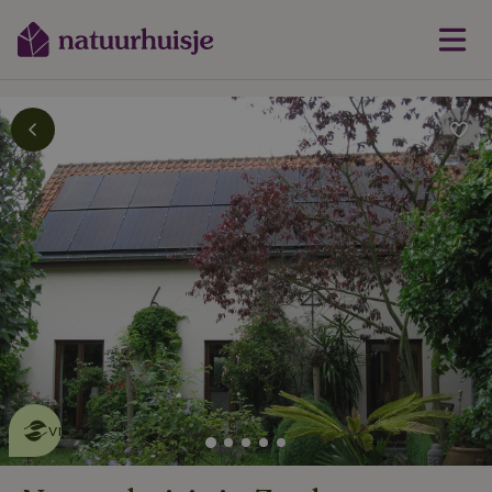
Dit natuurhuisje is eco-
vriendelijk
lees meer