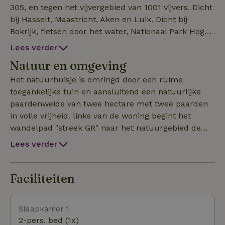
305, en tegen het vijvergebied van 1001 vijvers. Dicht
bij Hasselt, Maastricht, Aken en Luik. Dicht bij
Bokrijk, fietsen door het water, Nationaal Park Hoge
Kempen, fietsen door de bomen. Grote leefruimte,
Lees verder
keuken, badkamer, slaapkamer met dubbel bed en
Natuur en omgeving
slaapbank voor twee personen in de living. Aparte inga
Het natuurhuisje is omringd door een ruime
toegankelijke tuin en aansluitend een natuurlijke
paardenweide van twee hectare met twee paarden
in volle vrijheid. links van de woning begint het
wandelpad "streek GR" naar het natuurgebied de
Kolveren. In het natuurgebied van de 1001 Vijvers.
Lees verder
Openluchtmuseum Bokrijk echt de moeite waard,
C-mine en La Biomista in Genk, Maasmechelen
Village. Te huur 2 fietsen Koga electrisch, 25 euro
Faciliteiten
per stuk per dag.
Slaapkamer 1
2-pers. bed (1x)