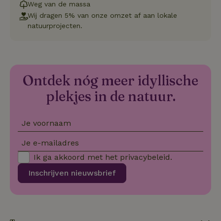
vo
Weg van de massa
in
Wij dragen 5% van onze omzet af aan lokale
si
He
natuurprojecten.
ge
to
de
be
ve
pr
in
Ontdek nóg meer idyllische
hu
w
plekjes in de natuur.
ge
to
se
Je voornaam
Je e-mailadres
Naam
Aanbieder
/
Domein
Verval
Ik ga akkoord met het
privacybeleid
.
Aanbieder
/
Naam
Vervaldatum
Omschrijving
_nhft_user-create-account
www.natuurhuisje.be
Sess
Domein
Inschrijven nieuwsbrief
_ga
Google LLC
1 jaar 1
Deze cookie
Aanbieder
/
Naam
Vervaldatum
.natuurhuisje.be
maand
is gekoppeld 
Domein
Google Univer
Analytics - wa
FPID
Google
1 jaar 1
_nhftconstraint_search-
www.natuurhuisje.be
Sess
belangrijke u
.natuurhuisje.be
maand
lowest-price
is van de mee