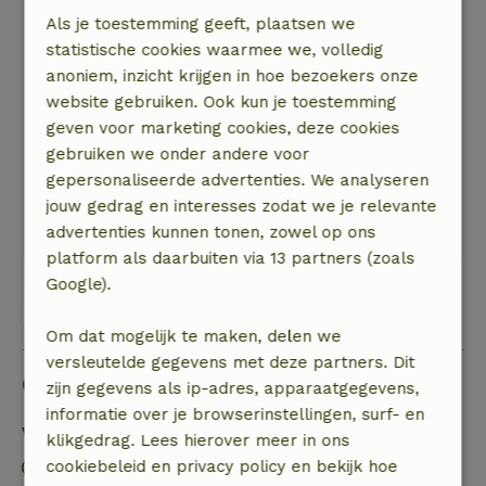
weg vlakbij. Dus dat wisten we voordat we
Als je toestemming geeft, plaatsen we
boekten. Ja, het is een drukke weg en ja, je
statistische cookies waarmee we, volledig
hoort als de wind uit het noorden komt de
anoniem, inzicht krijgen in hoe bezoekers onze
snelweg. Binnen hoor je er niks van, maar - met
website gebruiken. Ook kun je toestemming
dit mooie weer - hebben we lekker buiten
geven voor marketing cookies, deze cookies
gezeten. Het heeft ons verder niet gestoord. Er
gebruiken we onder andere voor
zit een heerlijke tuin bij het huisje, waar je naar
gepersonaliseerde advertenties. We analyseren
behoefte altijd wel een plek in de zon of de
jouw gedrag en interesses zodat we je relevante
schaduw kunt vinden.
advertenties kunnen tonen, zowel op ons
platform als daarbuiten via 13 partners (zoals
Google).
Bekijk alle 67 beoordelingen
Om dat mogelijk te maken, delen we
versleutelde gegevens met deze partners. Dit
Goed om te weten
zijn gegevens als ip-adres, apparaatgegevens,
informatie over je browserinstellingen, surf- en
Verblijfdetails
klikgedrag. Lees hierover meer in ons
Inchecken: 15:00- 19:00
cookiebeleid en privacy policy en bekijk hoe