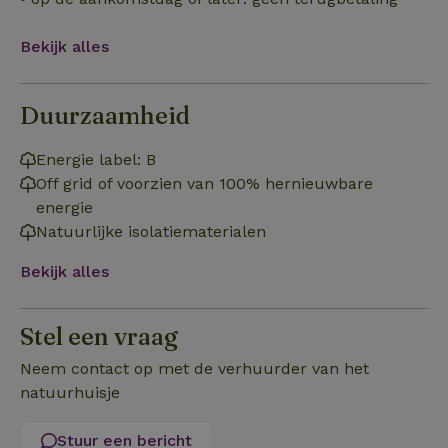
Functioneel
Bekijk alles
Duurzaamheid
Energie label: B
Strikt noodzakelijk
Prestatie
Targeting
Off grid of voorzien van 100% hernieuwbare
energie
Functioneel
Natuurlijke isolatiematerialen
Strikt noodzakelijke cookies maken de kernfunctionaliteiten
van de website mogelijk, zoals gebruikersaanmelding en
Bekijk alles
accountbeheer. De website kan niet goed worden gebruikt
zonder de strikt noodzakelijke cookies.
Aanbieder
/
Stel een vraag
Naam
Vervaldatum
Om
Domein
Neem contact op met de verhuurder van het
_pinterest_ct_ua
Pinterest Inc.
1 jaar
De
.ct.pinterest.com
wo
natuurhuisje
re
Pi
Ma
Stuur een bericht