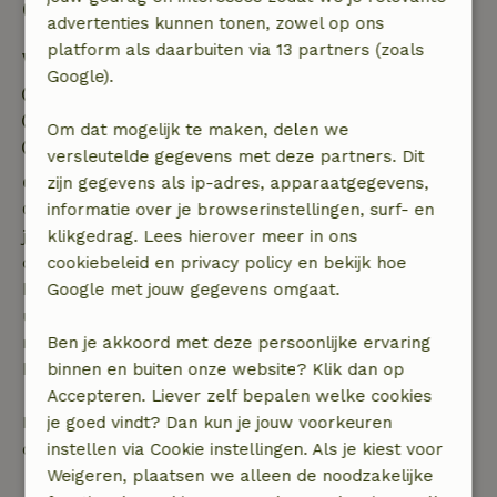
Goed om te weten
advertenties kunnen tonen, zowel op ons
platform als daarbuiten via 13 partners (zoals
Verblijfdetails
Google).
Inchecken: 15:00- 18:00
Uitchecken: 10:00- 10:30
Om dat mogelijk te maken, delen we
Contactloos verblijf mogelijk
versleutelde gegevens met deze partners. Dit
Gratis annuleren binnen 7 dagen
zijn gegevens als ip-adres, apparaatgegevens,
Gratis annuleren binnen 7 dagen na bevestiging van
informatie over je browserinstellingen, surf- en
je boeking, bij een boekingsaanvraag meer dan 28
klikgedrag. Lees hierover meer in ons
dagen voor aanvang. Bij een boeking met aanvang
cookiebeleid en privacy policy en bekijk hoe
binnen 28 dagen geldt gratis annuleren binnen 24
Google met jouw gegevens omgaat.
uur. Bij annulering binnen gestelde periode heb je
recht op volledige terugbetaling van het
Ben je akkoord met deze persoonlijke ervaring
boekingsbedrag.
binnen en buiten onze website? Klik dan op
Accepteren. Liever zelf bepalen welke cookies
Daarna krijg je een deel van de reissom en 100% van
je goed vindt? Dan kun je jouw voorkeuren
de borg terugbetaald:
instellen via Cookie instellingen. Als je kiest voor
Weigeren, plaatsen we alleen de noodzakelijke