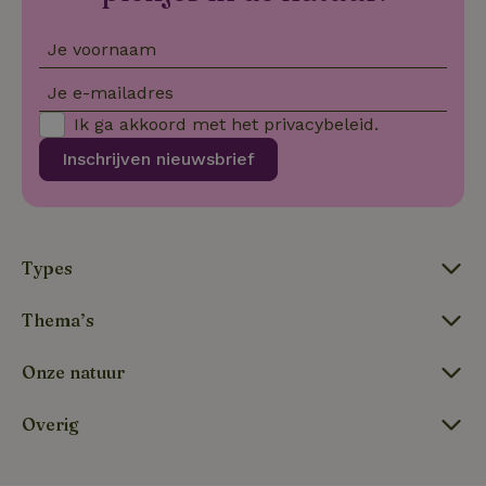
Sc
se
co
Je voornaam
va
on
co
Je e-mailadres
va
Sc
Ik ga akkoord met het
privacybeleid
.
no
co
Inschrijven nieuwsbrief
we
VISITOR_PRIVACY_METADATA
YouTube
5 maanden
De
.youtube.com
4 weken
wo
o
to
de
Types
pr
vo
in
si
Thema’s
He
ge
to
Onze natuur
de
be
ve
Overig
pr
in
hu
w
ge