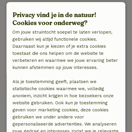
Maurice
Privacy vind je in de natuur!
10 augustus 2020
Cookies voor onderweg?
Algemene beoordeling: 8
/10
Om jouw struintocht soepel te laten verlopen,
Het huisje was op zich prima .Nou hadden wij
gebruiken wij altijd functionele cookies.
een hittegolf week en stond het huisje heel de
Daarnaast kun je kiezen of je extra cookies
dag in de zon.Om het een beetje draaglijk te
toestaat die ons helpen om de website te
maken een ventilator gekocht .Ramen en
verbeteren en waarmee we jouw ervaring beter
deuren op elkaar open gezet,maar er waren
kunnen afstemmen op jouw interesses.
geen horren.Dus veel last gehad van muggen.
Natuur, rust & ruimte: 4
/5
Als je toestemming geeft, plaatsen we
De natuur was prachtig mooie bos en
statistische cookies waarmee we, volledig
wandelpaden direct achter het huisje
anoniem, inzicht krijgen in hoe bezoekers onze
website gebruiken. Ook kun je toestemming
geven voor marketing cookies, deze cookies
Bekijk alle 7 beoordelingen
gebruiken we onder andere voor
gepersonaliseerde advertenties. We analyseren
jouw gedrag en interesses zodat we je relevante