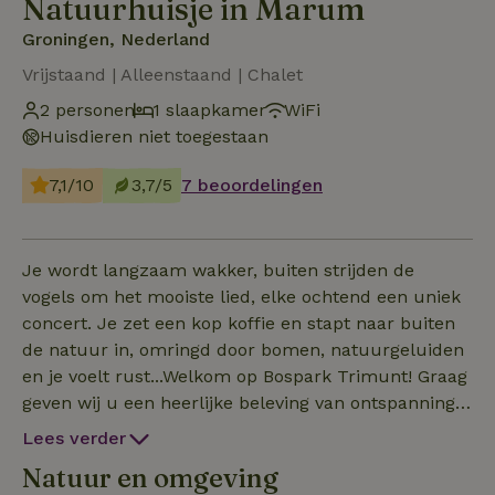
Natuurhuisje in Marum
Groningen, Nederland
Vrijstaand | Alleenstaand | Chalet
2 personen
1 slaapkamer
WiFi
Huisdieren niet toegestaan
7,1/10
3,7/5
7 beoordelingen
Je wordt langzaam wakker, buiten strijden de
vogels om het mooiste lied, elke ochtend een uniek
concert. Je zet een kop koffie en stapt naar buiten
de natuur in, omringd door bomen, natuurgeluiden
en je voelt rust...Welkom op Bospark Trimunt! Graag
geven wij u een heerlijke beleving van ontspanning
en rust in één van onze prachtige chalets.Het
Lees verder
natuurhuisje is geschikt voor 2 personen en bevindt
Natuur en omgeving
zich op een beschutte plek met veel privacy. Het