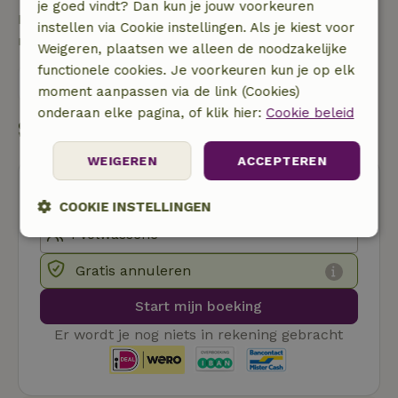
je goed vindt? Dan kun je jouw voorkeuren
Neem contact op met de verhuurder van het
instellen via Cookie instellingen. Als je kiest voor
natuurhuisje
Weigeren, plaatsen we alleen de noodzakelijke
functionele cookies. Je voorkeuren kun je op elk
Stuur een bericht
moment aanpassen via de link (Cookies)
onderaan elke pagina, of klik hier:
Cookie beleid
Start mijn boeking
WEIGEREN
ACCEPTEREN
COOKIE INSTELLINGEN
Strikt
Prestatie
Targeting
noodzakelijk
Gratis annuleren
Start mijn boeking
Functioneel
Er wordt je nog niets in rekening gebracht