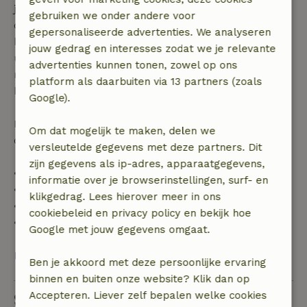
je boeking, bij een boekingsaanvraag meer dan 28
gebruiken we onder andere voor
dagen voor aanvang. Bij een boeking met aanvang
gepersonaliseerde advertenties. We analyseren
binnen 28 dagen geldt gratis annuleren binnen 24
jouw gedrag en interesses zodat we je relevante
uur. Bij annulering binnen gestelde periode heb je
advertenties kunnen tonen, zowel op ons
recht op volledige terugbetaling van het
platform als daarbuiten via 13 partners (zoals
boekingsbedrag.
Google).
Daarna krijg je een deel van de reissom en 100% van
Om dat mogelijk te maken, delen we
de borg terugbetaald:
versleutelde gegevens met deze partners. Dit
zijn gegevens als ip-adres, apparaatgegevens,
• tot 42 dagen voor aankomst: 70% terugbetaald
informatie over je browserinstellingen, surf- en
• 42–28 dagen voor aankomst: 40% terugbetaald
klikgedrag. Lees hierover meer in ons
• 28 dagen tot de aankomstdag: 10% terugbetaald
cookiebeleid en privacy policy en bekijk hoe
• op de aankomstdag of later: geen terugbetaling
Google met jouw gegevens omgaat.
Bekijk alles
Ben je akkoord met deze persoonlijke ervaring
binnen en buiten onze website? Klik dan op
Accepteren. Liever zelf bepalen welke cookies
Stel een vraag