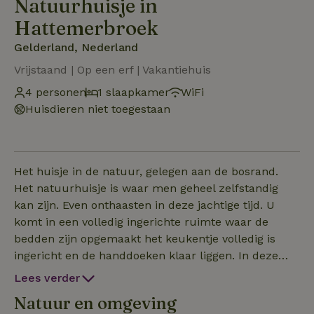
Natuurhuisje in
Hattemerbroek
Gelderland, Nederland
Vrijstaand | Op een erf | Vakantiehuis
4 personen
1 slaapkamer
WiFi
Huisdieren niet toegestaan
Het huisje in de natuur, gelegen aan de bosrand.
Het natuurhuisje is waar men geheel zelfstandig
kan zijn. Even onthaasten in deze jachtige tijd. U
komt in een volledig ingerichte ruimte waar de
bedden zijn opgemaakt het keukentje volledig is
ingericht en de handdoeken klaar liggen. In deze
situatie moet u verder alles zelf regelen. Men kan in
Lees verder
de tuin gaan zitten, koffie of thee zetten TV kijken
Natuur en omgeving
noem maar op alles is mogelijk. Daarbij heeft U