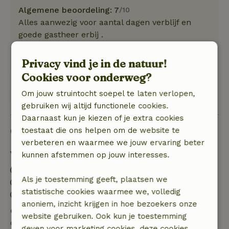
Algemene beoordeling: 7
/10
Alles aanwezig voor aantal dagen verblijf en
goede gastheer erbij .
Natuur, rust & ruimte: 5
/5
rust prima door de ruimte en natuur!!
Privacy vind je in de natuur!
Cookies voor onderweg?
Om jouw struintocht soepel te laten verlopen,
Bekijk 1 beoordeling
gebruiken wij altijd functionele cookies.
Daarnaast kun je kiezen of je extra cookies
Goed om te weten
toestaat die ons helpen om de website te
verbeteren en waarmee we jouw ervaring beter
Verblijfdetails
kunnen afstemmen op jouw interesses.
Inchecken: 16:00- 22:00
Als je toestemming geeft, plaatsen we
Uitchecken: 07:00- 11:00
statistische cookies waarmee we, volledig
Contactloos verblijf mogelijk
anoniem, inzicht krijgen in hoe bezoekers onze
Gratis annuleren binnen 7 dagen
website gebruiken. Ook kun je toestemming
Gratis annuleren binnen 7 dagen na bevestiging van
geven voor marketing cookies, deze cookies