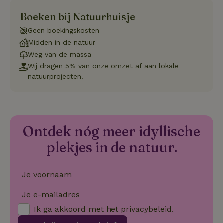
Boeken bij Natuurhuisje
Geen boekingskosten
Strikt noodzakelijk
Prestatie
Targeting
Midden in de natuur
Functioneel
Weg van de massa
Strikt noodzakelijke cookies maken de kernfunctionaliteiten
Wij dragen 5% van onze omzet af aan lokale
van de website mogelijk, zoals gebruikersaanmelding en
natuurprojecten.
accountbeheer. De website kan niet goed worden gebruikt
zonder de strikt noodzakelijke cookies.
Aanbieder
/
Naam
Vervaldatum
Om
Domein
_pinterest_ct_ua
Pinterest Inc.
1 jaar
De
Ontdek nóg meer idyllische
.ct.pinterest.com
wo
re
plekjes in de natuur.
Pi
Ma
_tt_enable_cookie
.natuurhuisje.be
3 maanden
De
Je voornaam
wo
o
vo
Je e-mailadres
de
be
Ik ga akkoord met het
privacybeleid
.
ge
co
we