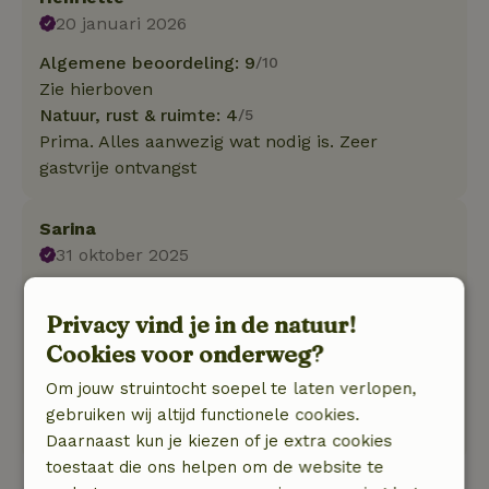
20 januari 2026
Algemene beoordeling: 9
/10
Zie hierboven
Natuur, rust & ruimte: 4
/5
Prima. Alles aanwezig wat nodig is. Zeer
gastvrije ontvangst
Sarina
31 oktober 2025
Algemene beoordeling: 10
/10
Schoon, lekkere bedden, uitgebreide keuken
Privacy vind je in de natuur!
(serieus niks gemist).
Cookies voor onderweg?
Natuur, rust & ruimte: 5
/5
Om jouw struintocht soepel te laten verlopen,
Heerlijke plek, voor je gevoel binnen lijkt het ver
gebruiken wij altijd functionele cookies.
van de bewoonde wereld maar dat is niet zo.
Daarnaast kun je kiezen of je extra cookies
toestaat die ons helpen om de website te