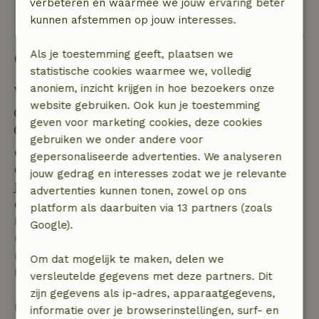
verbeteren en waarmee we jouw ervaring beter
Bekijk alle 70 beoordelingen
kunnen afstemmen op jouw interesses.
Als je toestemming geeft, plaatsen we
Goed om te weten
statistische cookies waarmee we, volledig
anoniem, inzicht krijgen in hoe bezoekers onze
Verblijfdetails
website gebruiken. Ook kun je toestemming
Inchecken: 15:00- 22:00
geven voor marketing cookies, deze cookies
Uitchecken: 08:00- 10:00
gebruiken we onder andere voor
Gratis annuleren binnen 7 dagen
gepersonaliseerde advertenties. We analyseren
Gratis annuleren binnen 7 dagen na bevestiging van
jouw gedrag en interesses zodat we je relevante
je boeking, bij een boekingsaanvraag meer dan 28
advertenties kunnen tonen, zowel op ons
dagen voor aanvang. Bij een boeking met aanvang
platform als daarbuiten via 13 partners (zoals
binnen 28 dagen geldt gratis annuleren binnen 24
Google).
uur. Bij annulering binnen gestelde periode heb je
recht op volledige terugbetaling van het
Om dat mogelijk te maken, delen we
boekingsbedrag.
versleutelde gegevens met deze partners. Dit
zijn gegevens als ip-adres, apparaatgegevens,
Daarna krijg je een deel van de reissom en 100% van
informatie over je browserinstellingen, surf- en