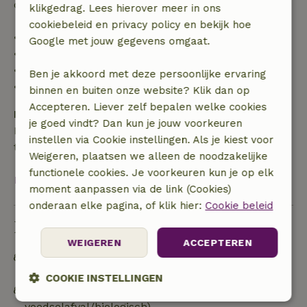
de borg terugbetaald:
klikgedrag. Lees hierover meer in ons
cookiebeleid en privacy policy en bekijk hoe
• tot 42 dagen voor aankomst: 70% terugbetaald
Google met jouw gegevens omgaat.
• 42–28 dagen voor aankomst: 40% terugbetaald
• 28 dagen tot de aankomstdag: 10% terugbetaald
Ben je akkoord met deze persoonlijke ervaring
• op de aankomstdag of later: geen terugbetaling
binnen en buiten onze website? Klik dan op
Accepteren. Liever zelf bepalen welke cookies
Borg
je goed vindt? Dan kun je jouw voorkeuren
Een borg van € 100,00 is van toepassing. Je wordt
instellen via Cookie instellingen. Als je kiest voor
terugbetaald na het uitchecken.
Weigeren, plaatsen we alleen de noodzakelijke
functionele cookies. Je voorkeuren kun je op elk
Bekijk alles
moment aanpassen via de link (Cookies)
onderaan elke pagina, of klik hier:
Cookie beleid
Duurzaamheid
WEIGEREN
ACCEPTEREN
Off grid of voorzien van 100% hernieuwbare
energie
COOKIE INSTELLINGEN
Afval scheiden (glas, papier, plastic,
voedselafval/biologisch)