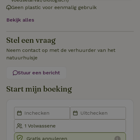
Strikt
Prestatie
Targeting
noodzakelijk
Geen plastic voor eenmalig gebruik
Bekijk alles
Functioneel
Stel een vraag
Neem contact op met de verhuurder van het
natuurhuisje
Stuur een bericht
Strikt noodzakelijk
Prestatie
Targeting
Functioneel
Start mijn boeking
Strikt noodzakelijke cookies maken de kernfunctionaliteiten
van de website mogelijk, zoals gebruikersaanmelding en
accountbeheer. De website kan niet goed worden gebruikt
zonder de strikt noodzakelijke cookies.
Aanbieder
/
Naam
Vervaldatum
Om
Domein
_pinterest_ct_ua
Pinterest Inc.
1 jaar
De
.ct.pinterest.com
wo
Gratis annuleren