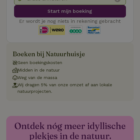
re
Pi
Ma
Start mijn boeking
_tt_enable_cookie
.natuurhuisje.be
3 maanden
De
Er wordt je nog niets in rekening gebracht
wo
o
vo
de
be
ge
co
Boeken bij Natuurhuisje
we
on
Geen boekingskosten
CookieScriptConsent
CookieScript
4 weken 2
De
Google
Midden in de natuur
.natuurhuisje.be
dagen
wo
Privacy Policy
do
Weg van de massa
Sc
Wij dragen 5% van onze omzet af aan lokale
se
co
natuurprojecten.
va
on
co
va
Sc
no
co
Ontdek nóg meer idyllische
we
plekjes in de natuur.
VISITOR_PRIVACY_METADATA
YouTube
5 maanden
De
.youtube.com
4 weken
wo