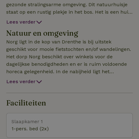
gezonde stralingsarme omgeving. Dit natuurhuisje
staat op een rustig plekje in het bos. Het is een huis
met eenvoudige basis vooorzieningen. Het 2
Lees verder
persoonsbed kan desgewenst opgemaakt worden
Natuur en omgeving
als 2 aparte 1-persoonsbedden.
Norg ligt in de kop van Drenthe is bij uitstek
geschikt voor mooie fietstochten en/of wandelingen.
Het dorp Norg beschikt over winkels voor de
dagelijkse benodigdheden en er is ruim voldoende
horeca gelegenheid. In de nabijheid ligt het
heidegebied Het Noordscheveld, met de fijne
Lees verder
horecagelegenheid "De Natuurplaats en ook het
bijzondere historische dorp Veenhuizen ligt op fietsafst
Faciliteiten
Slaapkamer 1
1-pers. bed (2x)