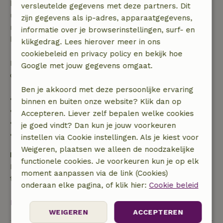
binnen 28 dagen geldt gratis annuleren binnen 24
versleutelde gegevens met deze partners. Dit
uur. Bij annulering binnen gestelde periode heb je
zijn gegevens als ip-adres, apparaatgegevens,
recht op volledige terugbetaling van het
informatie over je browserinstellingen, surf- en
boekingsbedrag.
klikgedrag. Lees hierover meer in ons
cookiebeleid en privacy policy en bekijk hoe
Daarna krijg je een deel van de reissom en 100% van
Google met jouw gegevens omgaat.
de borg terugbetaald:
Ben je akkoord met deze persoonlijke ervaring
• tot 42 dagen voor aankomst: 70% terugbetaald
binnen en buiten onze website? Klik dan op
• 42–28 dagen voor aankomst: 40% terugbetaald
Accepteren. Liever zelf bepalen welke cookies
• 28 dagen tot de aankomstdag: 10% terugbetaald
je goed vindt? Dan kun je jouw voorkeuren
• op de aankomstdag of later: geen terugbetaling
instellen via Cookie instellingen. Als je kiest voor
Weigeren, plaatsen we alleen de noodzakelijke
Borg
functionele cookies. Je voorkeuren kun je op elk
Een borg van € 50,00 is van toepassing. Je wordt
moment aanpassen via de link (Cookies)
terugbetaald na het uitchecken.
onderaan elke pagina, of klik hier:
Cookie beleid
Bekijk alles
WEIGEREN
ACCEPTEREN