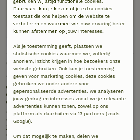
gebruiken wij altijd functionele cookies.
nu ook echt nooit weer doen. Bij het huisje was
Daarnaast kun je kiezen of je extra cookies
het gelukkig redelijk rustig, maar Norg zelf was
toestaat die ons helpen om de website te
superdruk.
verbeteren en waarmee we jouw ervaring beter
kunnen afstemmen op jouw interesses.
Bekijk alle 30 beoordelingen
Als je toestemming geeft, plaatsen we
statistische cookies waarmee we, volledig
anoniem, inzicht krijgen in hoe bezoekers onze
Goed om te weten
website gebruiken. Ook kun je toestemming
geven voor marketing cookies, deze cookies
Verblijfdetails
gebruiken we onder andere voor
Inchecken: 15:00- 18:00
gepersonaliseerde advertenties. We analyseren
Uitchecken: 09:00- 12:00
jouw gedrag en interesses zodat we je relevante
Contactloos verblijf mogelijk
advertenties kunnen tonen, zowel op ons
Gratis annuleren binnen 7 dagen
platform als daarbuiten via 13 partners (zoals
Gratis annuleren binnen 7 dagen na bevestiging van
Google).
je boeking, bij een boekingsaanvraag meer dan 28
dagen voor aanvang. Bij een boeking met aanvang
Om dat mogelijk te maken, delen we