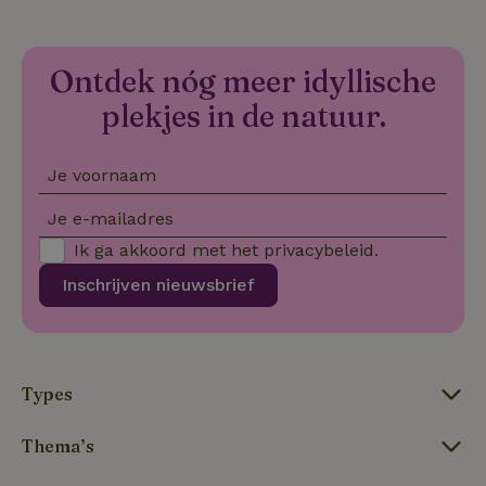
co
we
VISITOR_PRIVACY_METADATA
YouTube
5 maanden
De
.youtube.com
4 weken
wo
Ontdek nóg meer idyllische
o
to
plekjes in de natuur.
de
pr
vo
in
Je voornaam
si
He
ge
Je e-mailadres
to
de
Ik ga akkoord met het
privacybeleid
.
be
ve
pr
Inschrijven nieuwsbrief
in
hu
w
ge
to
se
Types
Thema’s
Naam
Aanbieder
/
Domein
Verval