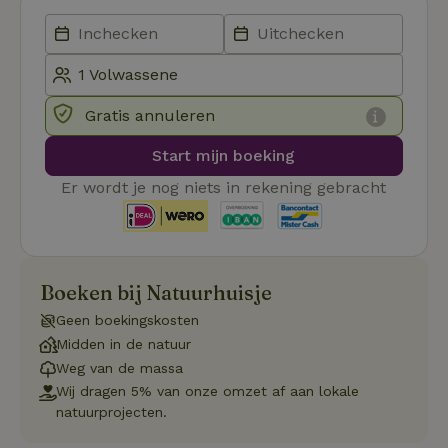
Aanbieder
/
Naam
Vervaldatum
Om
Domein
_pinterest_ct_ua
Pinterest Inc.
1 jaar
De
.ct.pinterest.com
wo
re
Pi
Ma
Gratis annuleren
_tt_enable_cookie
.natuurhuisje.be
3 maanden
De
wo
Start mijn boeking
o
vo
Er wordt je nog niets in rekening gebracht
de
be
ge
co
we
on
CookieScriptConsent
CookieScript
4 weken 2
De
Boeken bij Natuurhuisje
Google
.natuurhuisje.be
dagen
wo
Privacy Policy
do
Geen boekingskosten
Sc
se
Midden in de natuur
co
Weg van de massa
va
on
Wij dragen 5% van onze omzet af aan lokale
co
natuurprojecten.
va
Sc
no