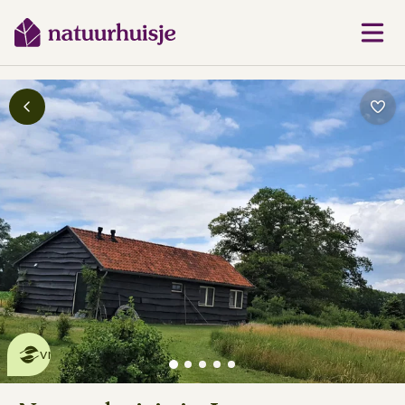
Dit natuurhuisje is eco-
vriendelijk
lees meer