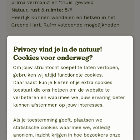
prima vermaakt en 'thuis' gevoeld
Natuur, rust & ruimte: 5
/5
Heerlijk kunnen wandelen en fietsen in het
Groene Hart. Ruim voldoende mogelijkheden.
Ronnie
Privacy vind je in de natuur!
2 mei 2021
Cookies voor onderweg?
Algemene beoordeling: 9
/10
Om jouw struintocht soepel te laten verlopen,
geweldig huisje helemaal compleet lekker
gebruiken wij altijd functionele cookies.
terras gewoon geweldig zeer gastvrije eigenaar
Daarnaast kun je kiezen of je extra cookies
wij hebben er met plezier geslapen
toestaat die ons helpen om de website te
Natuur, rust & ruimte: 5
/5
verbeteren en waarmee we jouw ervaring beter
geweldig mooi om te fietsen langs het water
kunnen afstemmen op jouw interesses.
Als je toestemming geeft, plaatsen we
Bekijk alle 3 beoordelingen
statistische cookies waarmee we, volledig
anoniem, inzicht krijgen in hoe bezoekers onze