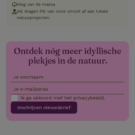
ge
Weg van de massa
co
we
Wij dragen 5% van onze omzet af aan lokale
on
natuurprojecten.
CookieScriptConsent
CookieScript
4 weken 2
De
Google
.natuurhuisje.be
dagen
wo
Privacy Policy
do
Sc
se
co
va
Ontdek nóg meer idyllische
on
co
plekjes in de natuur.
va
Sc
no
co
Je voornaam
we
VISITOR_PRIVACY_METADATA
YouTube
5 maanden
De
Je e-mailadres
.youtube.com
4 weken
wo
o
Ik ga akkoord met het
privacybeleid
.
to
de
Inschrijven nieuwsbrief
pr
vo
in
si
He
ge
to