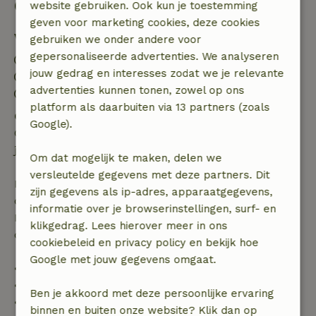
Goed om te weten
website gebruiken. Ook kun je toestemming
geven voor marketing cookies, deze cookies
Verblijfdetails
gebruiken we onder andere voor
gepersonaliseerde advertenties. We analyseren
Inchecken: 15:00- 22:00
jouw gedrag en interesses zodat we je relevante
Uitchecken: 07:00- 11:00
advertenties kunnen tonen, zowel op ons
Contactloos verblijf mogelijk
platform als daarbuiten via 13 partners (zoals
Gratis annuleren binnen 24 uur
Google).
Gratis annuleren binnen 24 uur na bevestiging van
je boeking.
Om dat mogelijk te maken, delen we
versleutelde gegevens met deze partners. Dit
Bij annulering binnen gestelde periode heb je recht
zijn gegevens als ip-adres, apparaatgegevens,
op volledige terugbetaling van het boekingsbedrag.
informatie over je browserinstellingen, surf- en
Daarna krijg je een deel van de reissom en 100% van
klikgedrag. Lees hierover meer in ons
de borg terugbetaald:
cookiebeleid en privacy policy en bekijk hoe
Google met jouw gegevens omgaat.
• tot 42 dagen voor aankomst: 70% terugbetaald
• 42–28 dagen voor aankomst: 40% terugbetaald
Ben je akkoord met deze persoonlijke ervaring
• 28 dagen tot de aankomstdag: 10% terugbetaald
binnen en buiten onze website? Klik dan op