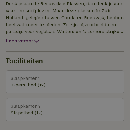
water is het de ideale uitvalbasis om het
Denk je aan de Reeuwijkse Plassen, dan denk je aan
natuurgebied de Reeuwijkse plassen te ontdekken
vaar- en surfplezier. Maar deze plassen in Zuid-
terwijl het met de auto eenvoudig te bereiken is met
Holland, gelegen tussen Gouda en Reeuwijk, hebben
een eigen parkeerplek.
heel wat meer te bieden. Ze zijn bijvoorbeeld een
paradijs voor vogels. ’s Winters en ’s zomers strijken
ze er in grote getale neer. Niet voor niets is een
Lees verder
groot deel van dit gebied aangewezen als Natura
2000 gebied.
Faciliteiten
Slaapkamer 1
2-pers. bed (1x)
Slaapkamer 2
Stapelbed (1x)