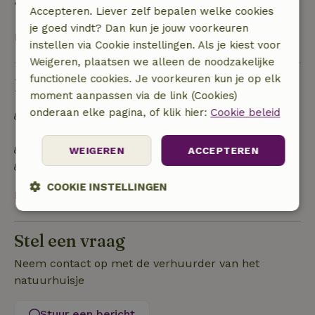
• op de aankomstdag of later: geen terugbetaling
Accepteren. Liever zelf bepalen welke cookies
je goed vindt? Dan kun je jouw voorkeuren
Bekijk alles
instellen via Cookie instellingen. Als je kiest voor
Weigeren, plaatsen we alleen de noodzakelijke
functionele cookies. Je voorkeuren kun je op elk
Duurzaamheid
moment aanpassen via de link (Cookies)
onderaan elke pagina, of klik hier:
Cookie beleid
Afval scheiden (glas, papier, plastic,
voedselafval/biologisch)
Geen plastic (water)flessen voor eenmalig gebruik
WEIGEREN
ACCEPTEREN
100% natuurlijke schoonmaakproducten
COOKIE INSTELLINGEN
Bekijk alles
Strikt
Prestatie
Targeting
noodzakelijk
Stel een vraag
Neem contact op met de verhuurder van het
natuurhuisje
Functioneel
Stuur een bericht