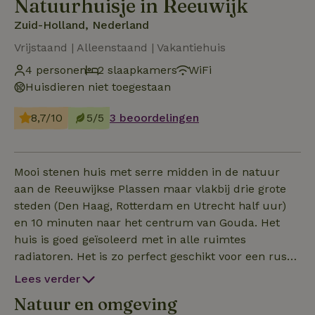
Natuurhuisje in Reeuwijk
Zuid-Holland, Nederland
Vrijstaand | Alleenstaand | Vakantiehuis
4 personen
2 slaapkamers
WiFi
Huisdieren niet toegestaan
8,7/10
5/5
3 beoordelingen
Mooi stenen huis met serre midden in de natuur
aan de Reeuwijkse Plassen maar vlakbij drie grote
steden (Den Haag, Rotterdam en Utrecht half uur)
en 10 minuten naar het centrum van Gouda. Het
huis is goed geïsoleerd met in alle ruimtes
radiatoren. Het is zo perfect geschikt voor een rustig
en gezellig verblijf in elke tijd van het jaar. Drie
Lees verder
kano's en diverse surfplanken en de motorsloep zijn
Natuur en omgeving
gratis beschikbaar. Te voet, op de fiets of vanaf het