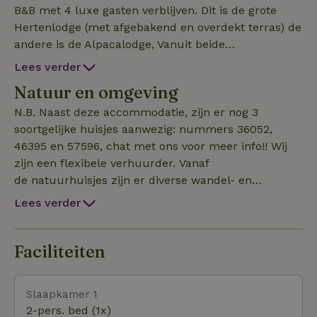
B&B met 4 luxe gasten verblijven. Dit is de grote
Hertenlodge (met afgebakend en overdekt terras) de
andere is de Alpacalodge, Vanuit beide
Lodges/appartementen heb je direct zicht op de
Lees verder
herten en alpacas, waarbij de dieren door de ramen
Natuur en omgeving
van de accommodatie kunnen kijken! De dieren
komen tot aan het terras. De huisjes beschikken
N.B. Naast deze accommodatie, zijn er nog 3
over: eigen ingang, volautomatische koffiebonen
soortgelijke huisjes aanwezig: nummers 36052,
machine (incl. bonen), airco, keukenblok,
46395 en 57596, chat met ons voor meer info!! Wij
openslaande tuindeuren, badkamer en (gedeeltelijk
zijn een flexibele verhuurder. Vanaf
overdekt) terras, Caresse boxspring, smart TV en
de natuurhuisjes zijn er diverse wandel- en
privé terras,ontbijt wordt gebracht in de
fietsroutes mogelijk, onder andere naar het
Lees verder
accommodatie.Dit rustige natuurhuisje ligt in het
natuurpark Dwingelderveld, de brinkdorpen
bosachtige dorp. 2 Andere huisjes bevinden zich in
Dwingeloo, Diever of bijvoorbeeld naar de
een vrijstaand Koetshuis en 2 luxe Lodges bevinden
schaapskooi in Ruinen. Vanaf de accommodatie loop
Faciliteiten
zich in een originele Kapschuur. Elektrische fietsen
je zo naar het natuurgebeid Oude Kene in het dorp.
te huur. Max 1 opgevoede hond: géén pup) Geen
Hoogeveen ligt om de hoek en daar zijn talloze
Slaapkamer 1
andere huisdieren. Laadpaal aanwezig.
winkels, restaurants, bisocoop en theater te vinden.
2-pers. bed (1x)
Je kunt bij de verhuurders op iedere gewenste dag