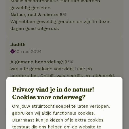
Mooie accommodatie. Hier kan iedereen
geweldig genieten
Natuur, rust & ruimte: 5
/5
Wij hebben geweldig genoten en zijn in deze
dagen goed uitgerust.
Judith
10 mei 2024
Algemene beoordeling: 9
/10
Van alle gemakken voorzien, luxe en
comfortabel. Ontbijt was heerlijk en uitgebreid.
Ik zou hier zo weer heen gaan!
Privacy vind je in de natuur!
Natuur, rust & ruimte: 5
/5
Cookies voor onderweg?
heel fijne plek, rustig, in de buurt van leuke
plekken, mooie fietslocaties
Om jouw struintocht soepel te laten verlopen,
gebruiken wij altijd functionele cookies.
Nico
Daarnaast kun je kiezen of je extra cookies
12 februari 2024
toestaat die ons helpen om de website te