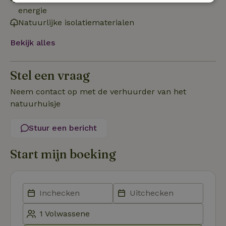
Strikt
Prestatie
Targeting
energie
noodzakelijk
Natuurlijke isolatiematerialen
Bekijk alles
Functioneel
Stel een vraag
Neem contact op met de verhuurder van het
natuurhuisje
Strikt noodzakelijk
Prestatie
Targeting
Stuur een bericht
Functioneel
Start mijn boeking
Strikt noodzakelijke cookies maken de kernfunctionaliteiten
van de website mogelijk, zoals gebruikersaanmelding en
accountbeheer. De website kan niet goed worden gebruikt
zonder de strikt noodzakelijke cookies.
Aanbieder
/
Naam
Vervaldatum
Om
Domein
_pinterest_ct_ua
Pinterest Inc.
1 jaar
De