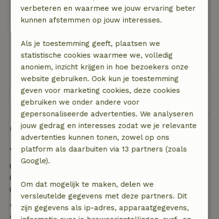
verbeteren en waarmee we jouw ervaring beter
Algemene beoordeling: 9
/10
kunnen afstemmen op jouw interesses.
Rustig, leuke en aangename omgeving en goede
verzorging
Als je toestemming geeft, plaatsen we
Natuur, rust & ruimte: 5
/5
statistische cookies waarmee we, volledig
Aangenaam
anoniem, inzicht krijgen in hoe bezoekers onze
website gebruiken. Ook kun je toestemming
geven voor marketing cookies, deze cookies
Bekijk alle 20 beoordelingen
gebruiken we onder andere voor
gepersonaliseerde advertenties. We analyseren
jouw gedrag en interesses zodat we je relevante
Goed om te weten
advertenties kunnen tonen, zowel op ons
platform als daarbuiten via 13 partners (zoals
Verblijfdetails
Google).
Inchecken: 15:30- 18:00
Uitchecken: 08:00- 10:30
Om dat mogelijk te maken, delen we
Contactloos verblijf mogelijk
versleutelde gegevens met deze partners. Dit
Gratis annuleren binnen 24 uur
zijn gegevens als ip-adres, apparaatgegevens,
Gratis annuleren binnen 24 uur na bevestiging van