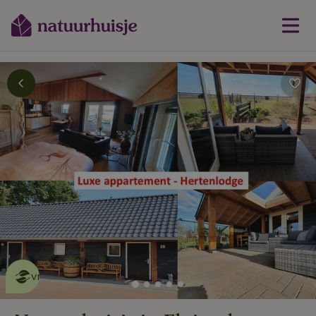
Dit natuurhuisje is eco-
vriendelijk
lees meer