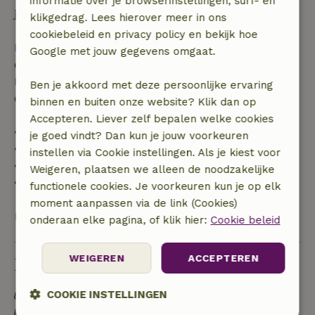
informatie over je browserinstellingen, surf- en
je boeking.
klikgedrag. Lees hierover meer in ons
cookiebeleid en privacy policy en bekijk hoe
Bij annulering binnen gestelde periode heb je recht
Google met jouw gegevens omgaat.
op volledige terugbetaling van het boekingsbedrag.
Daarna krijg je een deel van de reissom en 100% van
Ben je akkoord met deze persoonlijke ervaring
de borg terugbetaald:
binnen en buiten onze website? Klik dan op
Accepteren. Liever zelf bepalen welke cookies
• tot 42 dagen voor aankomst: 70% terugbetaald
je goed vindt? Dan kun je jouw voorkeuren
• 42–28 dagen voor aankomst: 40% terugbetaald
instellen via Cookie instellingen. Als je kiest voor
• 28 dagen tot de aankomstdag: 10% terugbetaald
Weigeren, plaatsen we alleen de noodzakelijke
• op de aankomstdag of later: geen terugbetaling
functionele cookies. Je voorkeuren kun je op elk
moment aanpassen via de link (Cookies)
Bekijk alles
onderaan elke pagina, of klik hier:
Cookie beleid
WEIGEREN
ACCEPTEREN
Duurzaamheid
COOKIE INSTELLINGEN
Energie label: A
Off grid of voorzien van 100% hernieuwbare