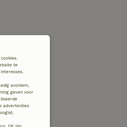
 cookies.
ebsite te
interesses.
ledig anoniem,
mming geven voor
liseerde
e advertenties
oogle).
. Dit zijn