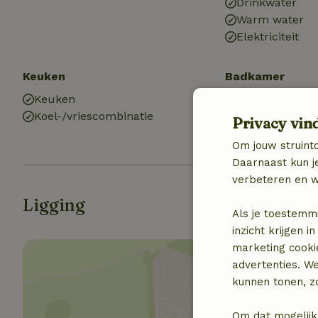
Drinkwater
Warm water
Elektriciteit
Keuken
Badkamer
Keuken
Badkamer (1x)
Koel-/vriescombinatie
Douche
Privacy vin
Toilet
Om jouw struinto
Daarnaast kun je
verbeteren en w
Ligging
Als je toestemm
inzicht krijgen
marketing cooki
advertenties. W
kunnen tonen, zo
Om dat mogelijk