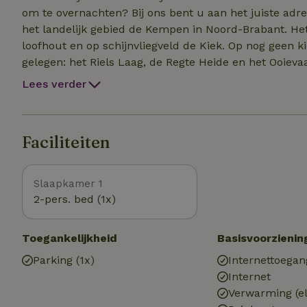
om te overnachten? Bij ons bent u aan het juiste adres
het landelijk gebied de Kempen in Noord-Brabant. Het
loofhout en op schijnvliegveld de Kiek. Op nog geen 
gelegen: het Riels Laag, de Regte Heide en het Ooievaa
afstand en de stad Tilburg op 8 kilometer.
Lees verder
Faciliteiten
Slaapkamer 1
2-pers. bed (1x)
Toegankelijkheid
Basisvoorzienin
Parking (1x)
Internettoegan
Internet
Verwarming (el