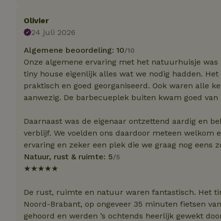
Olivier
Strikt noodzakelijk
24 juli 2026
accountbeheer. De w
Algemene beoordeling: 10
/10
Naam
Onze algemene ervaring met het natuurhuisje was ui
tiny house eigenlijk alles wat we nodig hadden. Het h
_pinterest_ct_ua
praktisch en goed georganiseerd. Ook waren alle 
_tt_enable_cookie
aanwezig. De barbecueplek buiten kwam goed van pa
Daarnaast was de eigenaar ontzettend aardig en be
CookieScriptCons
verblijf. We voelden ons daardoor meteen welkom en
ervaring en zeker een plek die we graag nog eens 
Natuur, rust & ruimte: 5
/5
VISITOR_PRIVACY
★★★★★
De rust, ruimte en natuur waren fantastisch. Het ti
Noord-Brabant, op ongeveer 35 minuten fietsen van
gehoord en werden ’s ochtends heerlijk gewekt door