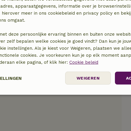
locatie
adres, apparaatgegevens, informatie over je browserinstelli
 hierover meer in ons cookiebeleid en privacy policy en beki
ens omgaat.
met deze persoonlijke ervaring binnen en buiten onze websit
ver zelf bepalen welke cookies je goed vindt? Dan kun je jo
okie instellingen. Als je kiest voor Weigeren, plaatsen we alle
unctionele cookies. Je voorkeuren kun je op elk moment aanp
nderaan elke pagina, of klik hier:
Cookie beleid
TELLINGEN
WEIGEREN
A
elijk
Prestatie
Targeting
F