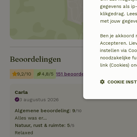
Toon 
gegevens als ip-
klikgedrag. Lees
met jouw gegev
Ben je akkoord 
Accepteren. Lie
instellen via Co
Beoordelingen
noodzakelijke f
link (Cookies) o
9,2/10
4,8/5
151 beoordelingen
COOKIE INS
Carla
3 augustus 2026
Strikt noodzak
Algemene beoordeling: 9
/10
Alles was er...
Natuur, rust & ruimte: 5
/5
Relaxed