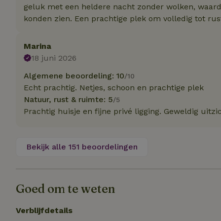
geluk met een heldere nacht zonder wolken, waard
konden zien. Een prachtige plek om volledig tot ru
Naam
Naam
_nhft_user-creat
Naam
_ga
Marina
18 juni 2026
FPID
_nhftconstraint_s
lowest-price
Algemene beoordeling: 10
/10
Echt prachtig. Netjes, schoon en prachtige plek
_uetsid
_nhft_safety-depo
Natuur, rust & ruimte: 5
/5
Prachtig huisje en fijne privé ligging. Geweldig uitzi
_ga_JRK1QL37RY
_uetvid
_nhftconstraint_p
policy
_ttp
Bekijk alle 151 beoordelingen
_nhftconstraint_s
deposit-refund
uid
_ttp
_nhft_privacy-pol
Goed om te weten
Verblijfdetails
FPAU
IDE
ar_debug