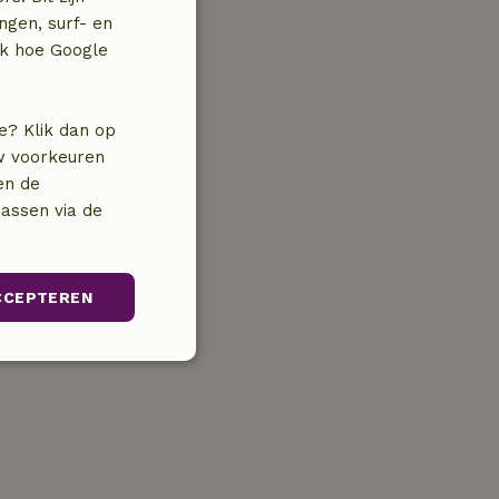
ngen, surf- en
jk hoe Google
e? Klik dan op
uw voorkeuren
en de
assen via de
CCEPTEREN
unctioneel