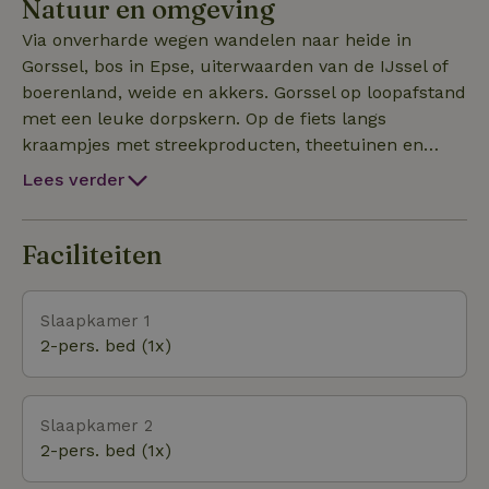
Natuur en omgeving
een eenvoudige maaltijd kunt bereiden. Er is geen tv
in de kamers, wel wifi.
Via onverharde wegen wandelen naar heide in
Gorssel, bos in Epse, uiterwaarden van de IJssel of
boerenland, weide en akkers. Gorssel op loopafstand
met een leuke dorpskern. Op de fiets langs
kraampjes met streekproducten, theetuinen en
authentieke dorpjes. Reeën, buizerds, weide-en
Lees verder
bosvogels, tijgerspinnen en ringslangen, eekhoorns,
het loopt en vliegt hier zomaar rond in alle vrijheid.
Museum more in Gorssel en de steden Deventer en
Faciliteiten
Zutphen op 7 km. Kortom, leuker kunnen we het
niet maken. Privé tuin met vijver, rododendrons en bos.
Slaapkamer 1
2-pers. bed (1x)
Slaapkamer 2
2-pers. bed (1x)