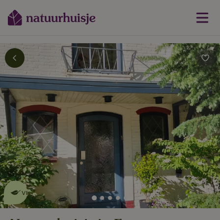
Dit natuurhuisje is eco-
vriendelijk
lees meer