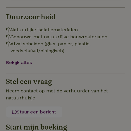
noodzakelijk
Duurzaamheid
Functioneel
Natuurlijke isolatiematerialen
Gebouwd met natuurlijke bouwmaterialen
Afval scheiden (glas, papier, plastic,
voedselafval/biologisch)
Bekijk alles
Strikt noodzakelijk
Prestatie
Targeting
Functioneel
Stel een vraag
Strikt noodzakelijke cookies maken de kernfunctionaliteiten
Neem contact op met de verhuurder van het
van de website mogelijk, zoals gebruikersaanmelding en
accountbeheer. De website kan niet goed worden gebruikt
natuurhuisje
zonder de strikt noodzakelijke cookies.
Aanbieder
/
Stuur een bericht
Naam
Vervaldatum
Om
Domein
_pinterest_ct_ua
Pinterest Inc.
1 jaar
De
Start mijn boeking
.ct.pinterest.com
wo
re