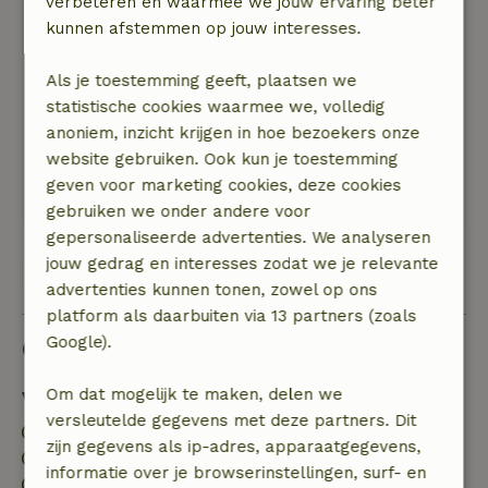
verbeteren en waarmee we jouw ervaring beter
19 juli 2025
kunnen afstemmen op jouw interesses.
Algemene beoordeling: 8
/10
Als je toestemming geeft, plaatsen we
Hele fijne plek midden in het bos!!! Het huisje is
statistische cookies waarmee we, volledig
prima
anoniem, inzicht krijgen in hoe bezoekers onze
Natuur, rust & ruimte: 5
/5
website gebruiken. Ook kun je toestemming
Hele fijne plek midden in het bos!!! Het huisje is
geven voor marketing cookies, deze cookies
prima.
gebruiken we onder andere voor
gepersonaliseerde advertenties. We analyseren
jouw gedrag en interesses zodat we je relevante
Bekijk alle 11 beoordelingen
advertenties kunnen tonen, zowel op ons
platform als daarbuiten via 13 partners (zoals
Google).
Goed om te weten
Om dat mogelijk te maken, delen we
Verblijfdetails
versleutelde gegevens met deze partners. Dit
Inchecken: 16:00- 20:00
zijn gegevens als ip-adres, apparaatgegevens,
Uitchecken: 08:00- 11:30
informatie over je browserinstellingen, surf- en
Contactloos verblijf mogelijk