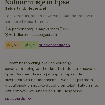
Natuurhuisje in Epse
Gelderland, Nederland
Deel van huis, alleen bewoning | Aan de rand van
een dorp | Appartement
4 personen
2 slaapkamers
WiFi
Huisdieren niet toegestaan
7,7/10
4,7/5
11 beoordelingen
U heeft beschikking over de volledige
bovenverdieping van het landhuis de Larixhoeve in
Epse. Door een boeking draagt u bij aan de
diversiteit van het landschap. Twee slaapkamers
met zithoek en aparte douche en toilet. Balkon met
uitzicht over weilanden en tuin. Nespresso
apparaat, koelkast en tweepits elektrische kookplaat
Lees verder
maakt dat u heerlijk vrij kunt ontbijten en 's avonds