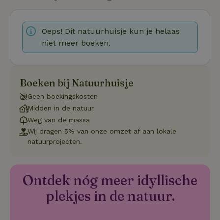
Pi
Ma
_tt_enable_cookie
.natuurhuisje.be
3 maanden
De
Oeps! Dit natuurhuisje kun je helaas
wo
niet meer boeken.
o
vo
de
be
ge
co
Boeken bij Natuurhuisje
we
on
Geen boekingskosten
CookieScriptConsent
CookieScript
4 weken 2
De
Google
Midden in de natuur
.natuurhuisje.be
dagen
wo
Privacy Policy
do
Weg van de massa
Sc
Wij dragen 5% van onze omzet af aan lokale
se
co
natuurprojecten.
va
on
co
va
Sc
Ontdek nóg meer idyllische
no
co
plekjes in de natuur.
we
VISITOR_PRIVACY_METADATA
YouTube
5 maanden
De
.youtube.com
4 weken
wo