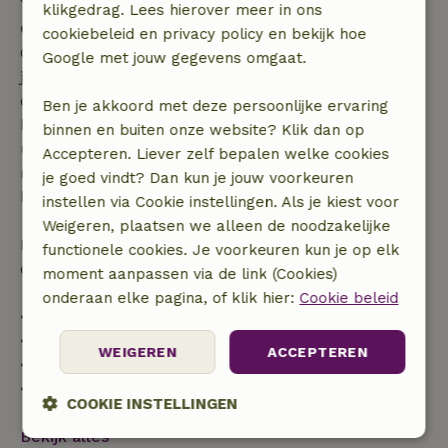
klikgedrag. Lees hierover meer in ons
Gratis annuleren binnen 7 dagen
cookiebeleid en privacy policy en bekijk hoe
Gratis annuleren binnen 7 dagen na bevestiging van
Google met jouw gegevens omgaat.
je boeking, bij een boekingsaanvraag meer dan 28
dagen voor aanvang. Bij een boeking met aanvang
Ben je akkoord met deze persoonlijke ervaring
binnen 28 dagen geldt gratis annuleren binnen 24
binnen en buiten onze website? Klik dan op
uur. Bij annulering binnen gestelde periode heb je
Accepteren. Liever zelf bepalen welke cookies
recht op volledige terugbetaling van het
je goed vindt? Dan kun je jouw voorkeuren
boekingsbedrag.
instellen via Cookie instellingen. Als je kiest voor
Weigeren, plaatsen we alleen de noodzakelijke
Daarna krijg je een deel van de reissom en 100% van
functionele cookies. Je voorkeuren kun je op elk
de borg terugbetaald:
moment aanpassen via de link (Cookies)
onderaan elke pagina, of klik hier:
Cookie beleid
• tot 42 dagen voor aankomst: 70% terugbetaald
• 42–28 dagen voor aankomst: 40% terugbetaald
WEIGEREN
ACCEPTEREN
• 28 dagen tot de aankomstdag: 10% terugbetaald
• op de aankomstdag of later: geen terugbetaling
COOKIE INSTELLINGEN
Bekijk alles
Strikt
Prestatie
Targeting