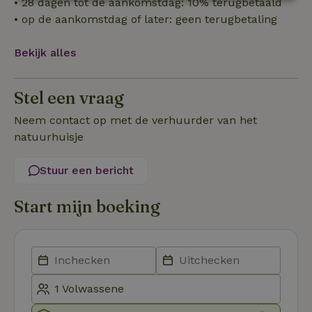
• 28 dagen tot de aankomstdag: 10% terugbetaald
Strikt
Prestatie
Targeting
noodzakelijk
• op de aankomstdag of later: geen terugbetaling
Bekijk alles
Functioneel
Stel een vraag
Neem contact op met de verhuurder van het
natuurhuisje
Strikt noodzakelijk
Prestatie
Targeting
Stuur een bericht
Functioneel
Start mijn boeking
Strikt noodzakelijke cookies maken de kernfunctionaliteiten
van de website mogelijk, zoals gebruikersaanmelding en
accountbeheer. De website kan niet goed worden gebruikt
zonder de strikt noodzakelijke cookies.
Aanbieder
/
Naam
Vervaldatum
Om
Domein
_pinterest_ct_ua
Pinterest Inc.
1 jaar
De
.ct.pinterest.com
wo