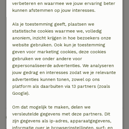
verbeteren en waarmee we jouw ervaring beter
Annet
kunnen afstemmen op jouw interesses.
8 mei 2026
Algemene beoordeling: 8
/10
Als je toestemming geeft, plaatsen we
Super schattig huisje met alles wat we nodig
statistische cookies waarmee we, volledig
hadden. Heel knus en warm aangekleed. De
anoniem, inzicht krijgen in hoe bezoekers onze
bank was niet zo comfortabel. Het was een
website gebruiken. Ook kun je toestemming
andere bank dan op de foto&#039;s. Verder geen
geven voor marketing cookies, deze cookies
aanmerkingen.
gebruiken we onder andere voor
Natuur, rust & ruimte: 5
/5
gepersonaliseerde advertenties. We analyseren
Prachtig groene omgeving. Veel vogels. Na het
jouw gedrag en interesses zodat we je relevante
verstillen van de vogels heerlijk rustig.
advertenties kunnen tonen, zowel op ons
platform als daarbuiten via 13 partners (zoals
Google).
Bekijk alle 106 beoordelingen
Om dat mogelijk te maken, delen we
versleutelde gegevens met deze partners. Dit
Goed om te weten
zijn gegevens als ip-adres, apparaatgegevens,
informatie over je browserinstellingen, surf- en