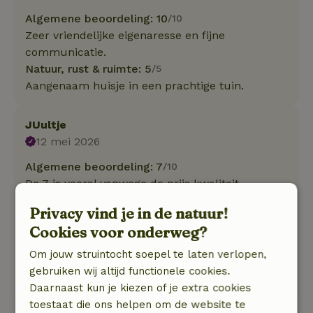
Algemene beoordeling: 10
/10
Zeer vriendelijke eigenaresse en fijne
communicatie.
Natuur, rust & ruimte: 5
/5
Aangenaam huisje in een prachtige tuin.
JUultje
12 mei 2026
Algemene beoordeling: 7
/10
De 7 is vooral vanwege de prijs kwaliteit
verhouding, het was best prijzig voor een
Privacy vind je in de natuur!
knusse maar niet al te grote hut, comfortabel
Cookies voor onderweg?
maar eenvoudig.
Natuur, rust & ruimte: 4
/5
Om jouw struintocht soepel te laten verlopen,
Een fijne plek, vriendelijke ontvangst, gezellig
gebruiken wij altijd functionele cookies.
ingericht. COmfortabel en sfeervol.
Daarnaast kun je kiezen of je extra cookies
toestaat die ons helpen om de website te