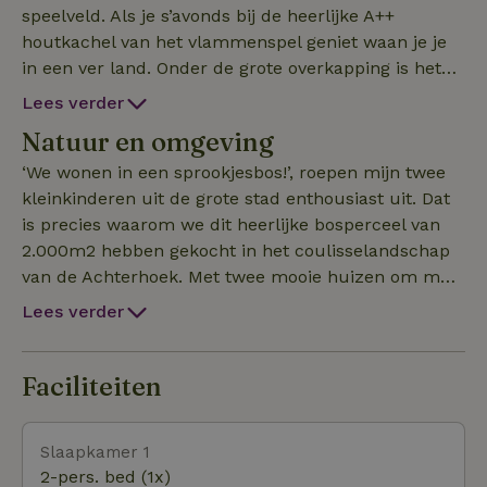
speelveld. Als je s’avonds bij de heerlijke A++
houtkachel van het vlammenspel geniet waan je je
in een ver land. Onder de grote overkapping is het
zomers heerlijk genieten op de grote comfortabele
Lees verder
buitenbank. Als de avond valt is het fluisterstil en en
Natuur en omgeving
pikdonker. Kortom; een plek waar je tot rust kunt
komen en in contact komt met de natuur. ECO-
‘We wonen in een sprookjesbos!’, roepen mijn twee
COMFORT‘’ heeft een complete keuken met
kleinkinderen uit de grote stad enthousiast uit. Dat
vaatwasser. Er zijn fijne bedden met schapenwollen
is precies waarom we dit heerlijke bosperceel van
dekbedden, wollen dekens, eco-toppers, lakens en
2.000m2 hebben gekocht in het coulisselandschap
handdoeken van biologisch katoen. Het
van de Achterhoek. Met twee mooie huizen om met
douchewater wordt verwarmd door de zon en de
de hele familie samen te zijn in de natuur. De
Lees verder
elektriciteit opgewekt door zonnepanelen. Er is goed
charme van de huizen is dat ze allebei heel erg op
internet maar geen TV (wel spelletjes). En hoe leuk
zichzelf staan met een eigen grote tuin. Het is aan
is het om samen pizza’s te bakken op het houtvuur
drie kanten omzoomd door het prachtige bos met
Faciliteiten
van de buiten-pizza-oven! Voor kinderen is er een
eeuwenoude bomen. Aan de zonkant is een
stevige dubbele buitenschommel en een houten zandb
glooiend graanveld met aan de horizon het acht-
Slaapkamer 1
kastelen-dorp Vorden. Het is heerlijk wandelen en
2-pers. bed (1x)
fietsen in de heerlijke natuur. Informatie over