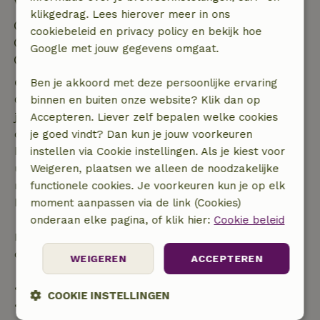
Verblijfdetails
klikgedrag. Lees hierover meer in ons
Inchecken: 16:00- 22:00
cookiebeleid en privacy policy en bekijk hoe
Uitchecken: 07:00- 11:00
Google met jouw gegevens omgaat.
Contactloos verblijf mogelijk
Gratis annuleren binnen 7 dagen
Ben je akkoord met deze persoonlijke ervaring
Gratis annuleren binnen 7 dagen na bevestiging van
binnen en buiten onze website? Klik dan op
je boeking, bij een boekingsaanvraag meer dan 28
Accepteren. Liever zelf bepalen welke cookies
dagen voor aanvang. Bij een boeking met aanvang
je goed vindt? Dan kun je jouw voorkeuren
binnen 28 dagen geldt gratis annuleren binnen 24
instellen via Cookie instellingen. Als je kiest voor
uur. Bij annulering binnen gestelde periode heb je
Weigeren, plaatsen we alleen de noodzakelijke
recht op volledige terugbetaling van het
functionele cookies. Je voorkeuren kun je op elk
boekingsbedrag.
moment aanpassen via de link (Cookies)
onderaan elke pagina, of klik hier:
Cookie beleid
Daarna krijg je een deel van de reissom en 100% van
de borg terugbetaald:
WEIGEREN
ACCEPTEREN
• tot 42 dagen voor aankomst: 70% terugbetaald
COOKIE INSTELLINGEN
• 42–28 dagen voor aankomst: 40% terugbetaald