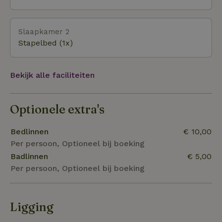
routes, de authentieke dorpen en de mooie
Hanzesteden in het coulisse- en rivierenlandschap
Slaapkamer 2
nodigt uit om van alles met elkaar te ondernemen.
Stapelbed (1x)
In Vorden is er ook een VVV. Op loopafstand is de
biodynamisch zorgboerderij Urtica De Vijfsprong te
bereiken. Daar kan men alles kopen om de
Bekijk alle faciliteiten
voorraadkast te vullen met gezond en vitaal voedsel.
Optionele extra's
Bedlinnen
€ 10,00
Per persoon, Optioneel bij boeking
Badlinnen
€ 5,00
Per persoon, Optioneel bij boeking
Ligging