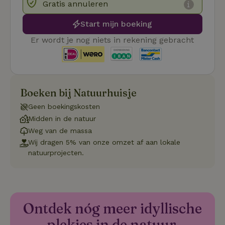
Gratis annuleren
re
Pi
Ma
Start mijn boeking
_tt_enable_cookie
.natuurhuisje.be
3 maanden
De
Er wordt je nog niets in rekening gebracht
wo
o
vo
de
be
ge
co
we
Boeken bij Natuurhuisje
on
Geen boekingskosten
CookieScriptConsent
CookieScript
4 weken 2
De
Google
Midden in de natuur
.natuurhuisje.be
dagen
wo
Privacy Policy
do
Weg van de massa
Sc
se
Wij dragen 5% van onze omzet af aan lokale
co
natuurprojecten.
va
on
co
va
Sc
no
co
we
Ontdek nóg meer idyllische
VISITOR_PRIVACY_METADATA
YouTube
5 maanden
De
plekjes in de natuur.
.youtube.com
4 weken
wo