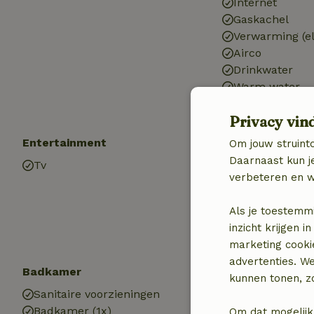
Internet
Gaskachel
Verwarming (el
Airco
Drinkwater
Warm water
Elektriciteit
Privacy vin
Entertainment
Kinderen
Om jouw struinto
Daarnaast kun je
Tv
Speelweide
verbeteren en w
Trampoline
Als je toestemm
inzicht krijgen
marketing cooki
advertenties. W
Badkamer
Wasserij
kunnen tonen, zo
Sanitaire voorzieningen
Wasmachine
Badkamer (1x)
Om dat mogelijk