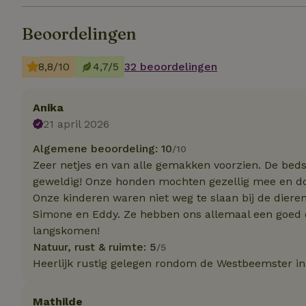
Beoordelingen
Strikt noodzakelijk
accountbeheer. De w
8,8/10
4,7/5
32 beoordelingen
Naam
_pinterest_ct_ua
Anika
21 april 2026
_tt_enable_cookie
Algemene beoordeling: 10
/10
Zeer netjes en van alle gemakken voorzien. De beds
CookieScriptCons
geweldig! Onze honden mochten gezellig mee en doo
Onze kinderen waren niet weg te slaan bij de diere
Simone en Eddy. Ze hebben ons allemaal een goed 
VISITOR_PRIVACY
langskomen!
Natuur, rust & ruimte: 5
/5
Heerlijk rustig gelegen rondom de Westbeemster in
Mathilde