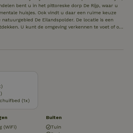
delen bent u in het pittoreske dorp De Rijp, waar u
entale huisjes. Ook vindt u daar een ruime keuze
ied De Eilandspolder. De locatie is een
ntdekken. U kunt de omgeving verkennen te voet of op
ietssup. Het Noordzeestrand ligt slechts 20 a 25 km
 en ook rustiger Callantsoog , Hargen of Groet. Ook
am is heerlijk en slechts 20 km weg. Alkmaar,
edelijk in de buurt. Er zijn goede busdiensten naar
m vooraf online!
x)
)
chuifbed (1x)
gen
Buiten
g (WiFi)
Tuin