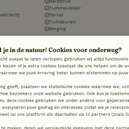
Barbecue
Tuinmeubilair
ektrisch)
Terras
Tuindeuren
Berging
d je in de natuur! Cookies voor onderweg?
Keuken
cht soepel te laten verlopen, gebruiken wij altijd functionele
 kiezen of je extra cookies toestaat die ons helpen om de w
Keuken
aarmee we jouw ervaring beter kunnen afstemmen op jouw 
Afwasmachine
Koel-/vriescombinatie
ing geeft, plaatsen we statistische cookies waarmee we, vol
Oven
 in hoe bezoekers onze website gebruiken. Ook kun je toeste
Gasfornuis
es, deze cookies gebruiken we onder andere voor gepersona
e analyseren jouw gedrag en interesses zodat we je relevant
wel op ons platform als daarbuiten via 13 partners (zoals G
 te maken, delen we versleutelde gegevens met deze partners