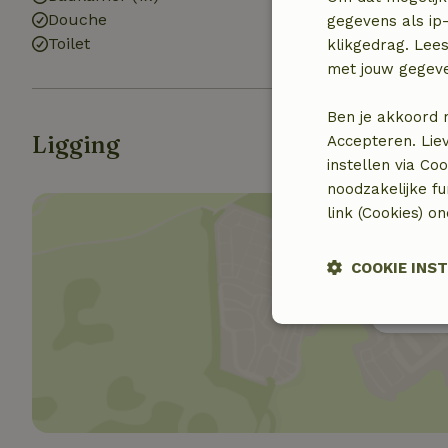
Douche
gegevens als ip-
Toilet
klikgedrag. Lees
met jouw gegev
Ben je akkoord 
Ligging
Accepteren. Lie
instellen via Co
noodzakelijke f
link (Cookies) o
COOKIE INS
Toon 
Strikt noodzak