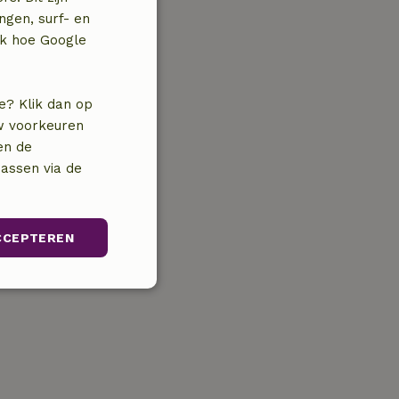
ngen, surf- en
jk hoe Google
e? Klik dan op
uw voorkeuren
en de
assen via de
CCEPTEREN
unctioneel