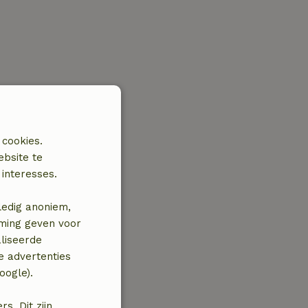
 cookies.
ebsite te
interesses.
ledig anoniem,
mming geven voor
liseerde
e advertenties
oogle).
. Dit zijn