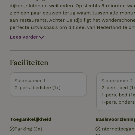
dijken, sloten en weilanden. Op slechts 5 minuten wan
zich een paar eeuwen terug waant tussen alle monum
aan restaurants. Achter De Rijp ligt het wonderschone natuurgeb
perfecte uitvalsbasis om dit deel van Nederland te o
de fiets, maar ook in een (fluister-)bootje of op de f
Lees verder
verderop (Bergen, Egmond, Castricum) of ietsje verder
het IJsselmeerstrand bij Edam, Warder of Monnickend
Haarlem, Hoorn, Enkhuizen, Amsterdam zijn allemaal r
Faciliteiten
Amsterdam of Alkmaar. Reserveer musea in Amsterda
Slaapkamer 1
Slaapkamer 2
2-pers. bedstee (1x)
2-pers. bed (1
1-pers. bed (1x
1-pers. onders
Toegankelijkheid
Basisvoorzienin
Parking (3x)
Internettoegan