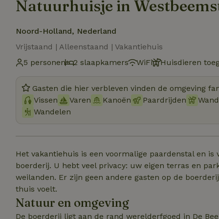
Natuurhuisje in Westbeems
Noord-Holland, Nederland
Vrijstaand | Alleenstaand | Vakantiehuis
5 personen
2 slaapkamers
WiFi
Huisdieren toe
Gasten die hier verbleven vinden de omgeving fan
Vissen
Varen
Kanoën
Paardrijden
Wand
Wandelen
Het vakantiehuis is een voormalige paardenstal en is v
boerderij. U hebt veel privacy: uw eigen terras en par
weilanden. Er zijn geen andere gasten op de boerderij. 
thuis voelt.
Natuur en omgeving
De boerderij ligt aan de rand werelderfgoed in De Be