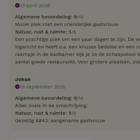
13 april 2026
Naam
Algemene beoordeling: 9
/10
Naam
_nhft_user-creat
Mooie plek met een vriendelijke gastvrouw
Naam
_ga
Natuur, rust & ruimte: 5
/5
FPID
Een prachtige plek om een paar dagen te zijn. De 
_nhftconstraint_s
lowest-price
ingericht en heeft o.a. een knusse bedstee en een 
raampje in de badkamer kijk je zo de schaapskooi in
_uetsid
_nhft_safety-depo
aantal goede restaurants. Voor grotere plaatsen, zo
_ga_JRK1QL37RY
_uetvid
Johan
_nhftconstraint_p
policy
_ttp
19 september 2025
Algemene beoordeling: 9
/10
_nhftconstraint_s
deposit-refund
Alles zoals in de omschrijving.
uid
Natuur, rust & ruimte: 5
_ttp
/5
_nhft_privacy-pol
Gezellig &#43; aangename gastvrouw
FPAU
IDE
ar_debug